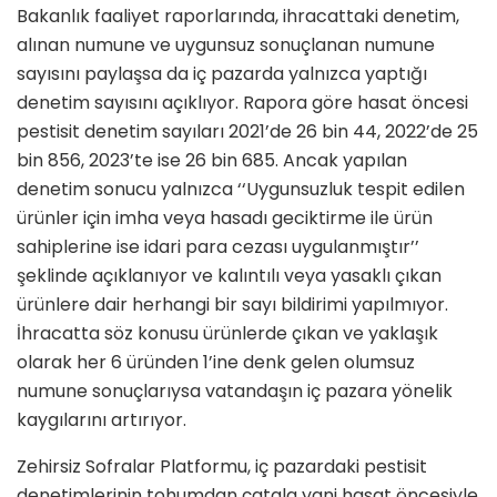
Bakanlık faaliyet raporlarında, ihracattaki denetim,
alınan numune ve uygunsuz sonuçlanan numune
sayısını paylaşsa da iç pazarda yalnızca yaptığı
denetim sayısını açıklıyor. Rapora göre hasat öncesi
pestisit denetim sayıları 2021’de 26 bin 44, 2022’de 25
bin 856, 2023’te ise 26 bin 685. Ancak yapılan
denetim sonucu yalnızca ‘‘Uygunsuzluk tespit edilen
ürünler için imha veya hasadı geciktirme ile ürün
sahiplerine ise idari para cezası uygulanmıştır’’
şeklinde açıklanıyor ve kalıntılı veya yasaklı çıkan
ürünlere dair herhangi bir sayı bildirimi yapılmıyor.
İhracatta söz konusu ürünlerde çıkan ve yaklaşık
olarak her 6 üründen 1’ine denk gelen olumsuz
numune sonuçlarıysa vatandaşın iç pazara yönelik
kaygılarını artırıyor.
Zehirsiz Sofralar Platformu, iç pazardaki pestisit
denetimlerinin tohumdan çatala yani hasat öncesiyle