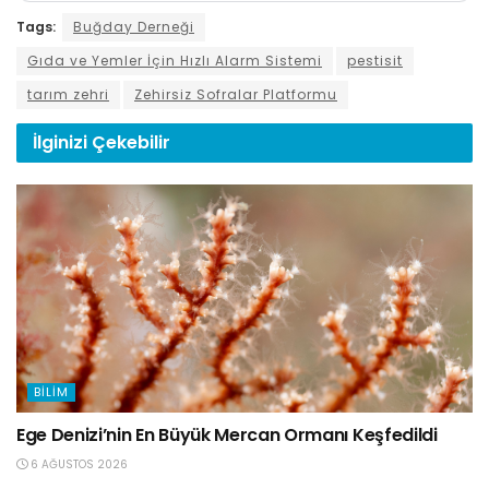
Tags:
Buğday Derneği
Gıda ve Yemler İçin Hızlı Alarm Sistemi
pestisit
tarım zehri
Zehirsiz Sofralar Platformu
İlginizi
Çekebilir
BILIM
Ege Denizi’nin En Büyük Mercan Ormanı Keşfedildi
6 AĞUSTOS 2026