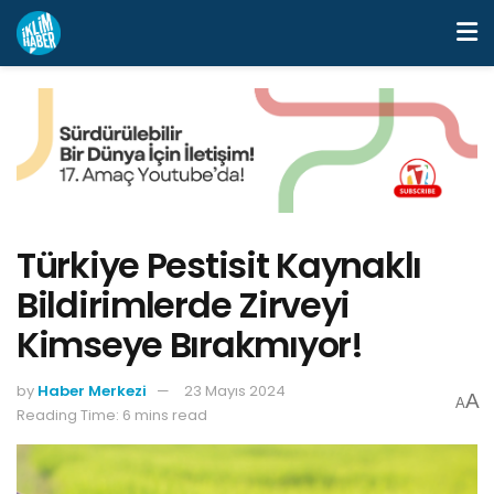
Türkiye Pestisit Kaynaklı
Bildirimlerde Zirveyi
Kimseye Bırakmıyor!
by
Haber Merkezi
23 Mayıs 2024
A
A
Reading Time: 6 mins read