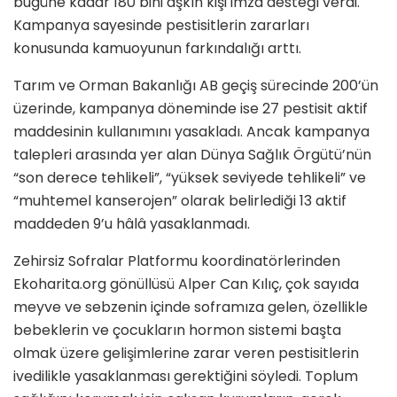
bugüne kadar 180 bini aşkın kişi imza desteği verdi.
Kampanya sayesinde pestisitlerin zararları
konusunda kamuoyunun farkındalığı arttı.
Tarım ve Orman Bakanlığı AB geçiş sürecinde 200’ün
üzerinde, kampanya döneminde ise 27 pestisit aktif
maddesinin kullanımını yasakladı. Ancak kampanya
talepleri arasında yer alan Dünya Sağlık Örgütü’nün
“son derece tehlikeli”, “yüksek seviyede tehlikeli” ve
“muhtemel kanserojen” olarak belirlediği 13 aktif
maddeden 9’u hâlâ yasaklanmadı.
Zehirsiz Sofralar Platformu koordinatörlerinden
Ekoharita.org gönüllüsü Alper Can Kılıç, çok sayıda
meyve ve sebzenin içinde soframıza gelen, özellikle
bebeklerin ve çocukların hormon sistemi başta
olmak üzere gelişimlerine zarar veren pestisitlerin
ivedilikle yasaklanması gerektiğini söyledi. Toplum