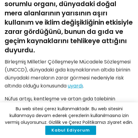
sorumlu organı, dünyadaki doğal
mera alanlarının yarısının aşırı
kullanım ve iklim değişikliğinin etkisiyle
zarar gördüğünü, bunun da gıda ve
geçim kaynaklarını tehlikeye attığını
duyurdu.
Birleşmiş Milletler Çölleşmeyle Mücadele Sözleşmesi
(UNCCD), dünyadaki gıda kaynaklarının altıda birinin
dünyadaki meraların zarar görmesi nedeniyle risk
altında olduğu konusunda
uyardı
.
Nüfus artışı, kentleşme ve artan gıda talebinin
insanları toprağın destekleyebileceğinden daha
Bu web sitesi çerez kullanmaktadır. Bu web sitesini
fazla hayvan yetiştirmeye teşvik ettiği ve aynı
kullanmaya devam ederek çerezlerin kullanılmasına izin
vermiş oluyorsunuz. Gizlilik ve Çerez Politikamızı ziyaret edin.
zamanda doğal meraların yoğun ekim alanlarına
Kabul Ediyorum
dönüşmesine yol açarak toprak verimliliğinin