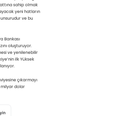
hattına sahip olmak
sayacak yeni hatların
i unsurudur ve bu
ya Bankası
zını oluşturuyor.
mesi ve yenilenebilir
iye’nin ilk Yüksek
lanıyor.
eviyesine çıkarmayı
 milyar dolar
yin