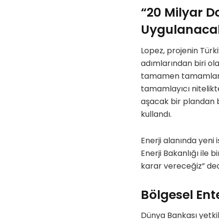
“20 Milyar 
Uygulanaca
Lopez, projenin Türk
adımlarından biri ola
tamamen tamamlanmas
tamamlayıcı nitelikte
aşacak bir plandan 
kullandı.
Enerji alanında yeni
Enerji Bakanlığı ile
karar vereceğiz” ded
Bölgesel Ent
Dünya Bankası yetkil