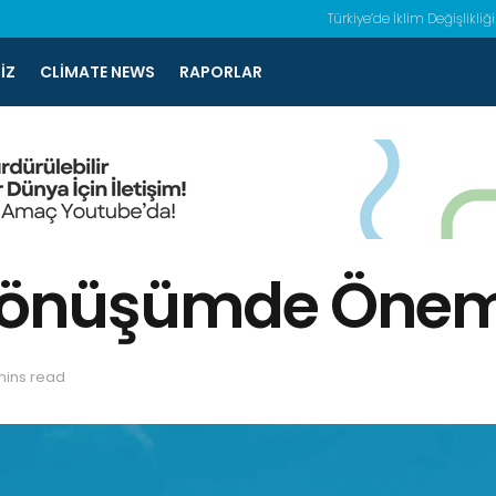
Türkiye’de İklim Değişlikliği
IZ
CLIMATE NEWS
RAPORLAR
 Dönüşümde Önemli
mins read