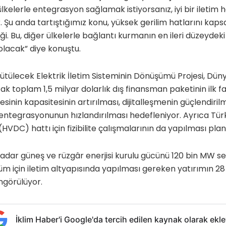
lkelerle entegrasyon sağlamak istiyorsanız, iyi bir iletim 
r. Şu anda tartıştığımız konu, yüksek gerilim hatlarını kap
eği. Bu, diğer ülkelerle bağlantı kurmanın en ileri düzeydek
olacak” diye konuştu.
ütülecek Elektrik İletim Sisteminin Dönüşümü Projesi, Dün
 toplam 1,5 milyar dolarlık dış finansman paketinin ilk fa
esinin kapasitesinin artırılması, dijitalleşmenin güçlendiril
 entegrasyonunun hızlandırılması hedefleniyor. Ayrıca Türk
VDC) hattı için fizibilite çalışmalarının da yapılması plan
 kadar güneş ve rüzgâr enerjisi kurulu gücünü 120 bin MW s
üm için iletim altyapısında yapılması gereken yatırımın 28
ngörülüyor.
İklim Haber'i Google'da tercih edilen kaynak olarak ekle