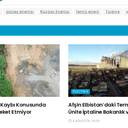
güneş enerjisi
Rüzgar Enerjisi
temiz enerji
Türkiye
POLITIKA
ğa Kaybı Konusunda
Afşin Elbistan’daki Ter
reket Etmiyor
Ünite İptaline Bakanlık v
4 AĞUSTOS 2026