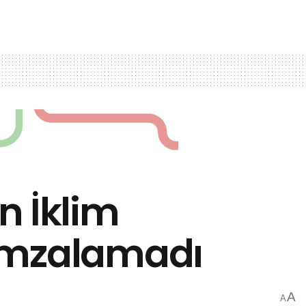
n İklim
 İmzalamadı
A
A