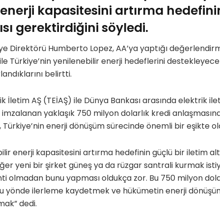
 enerji kapasitesini artırma hedefini
ısı gerektirdiğini söyledi.
ye Direktörü Humberto Lopez, AA’ya yaptığı değerlendirme
le Türkiye’nin yenilenebilir enerji hedeflerini destekleyece
ndıklarını belirtti.
ik İletim AŞ (TEİAŞ) ile Dünya Bankası arasında elektrik ile
mzalanan yaklaşık 750 milyon dolarlık kredi anlaşmasına i
Türkiye’nin enerji dönüşüm sürecinde önemli bir eşikte ol
lir enerji kapasitesini artırma hedefinin güçlü bir iletim al
er yeni bir şirket güneş ya da rüzgar santrali kurmak istiy
nti olmadan bunu yapması oldukça zor. Bu 750 milyon dol
u yönde ilerleme kaydetmek ve hükümetin enerji dönüşü
mak” dedi.