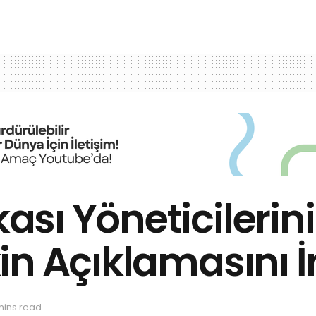
sı Yöneticilerini
in Açıklamasını
mins read