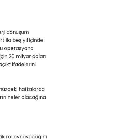
erji dönüşüm
 ila beş yıl içinde
 bu operasyona
için 20 milyar doları
ık” ifadelerini
ümüzdeki haftalarda
rın neler olacağına
tik rol oynayacağını