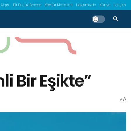
 Algısı
Bir Buçuk Derece
Kömür Masalları
Hakkımızda
Künye
İletişim
 Bir Eşikte”
A
A