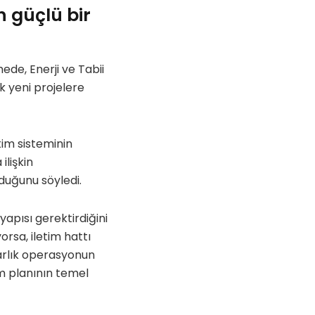
n güçlü bir
de, Enerji ve Tabii
k yeni projelere
tim sisteminin
lişkin
duğunu söyledi.
tyapısı gerektirdiğini
orsa, iletim hattı
arlık operasyonun
m planının temel