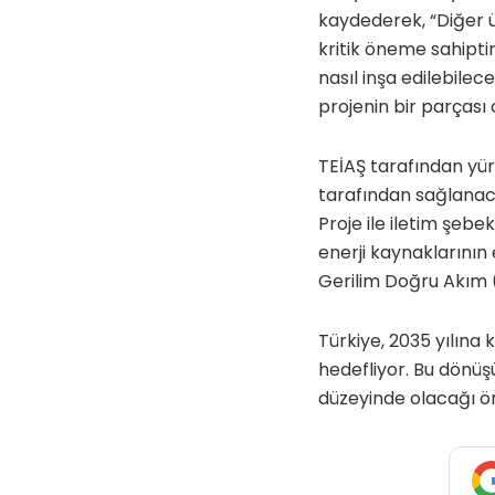
kaydederek, “Diğer ü
kritik öneme sahipti
nasıl inşa edilebilec
projenin bir parçası 
TEİAŞ tarafından yür
tarafından sağlanacak
Proje ile iletim şebek
enerji kaynaklarının
Gerilim Doğru Akım (H
Türkiye, 2035 yılına
hedefliyor. Bu dönüş
düzeyinde olacağı ö