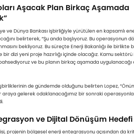
Doları Aşacak Plan Birkaç Aşamada
k”
iye ve Dünya Bankası işbirliğiyle yürütülen en kapsamlı en
cağını belirterek, “Şu anda başlıyoruz. Bu operasyonun dört
ını bekliyoruz. Bu süreçte Enerji Bakanlığı ile birlikte
 bir dizi yeni proje hazırlığı içinde olacağız. Kamu sektörü 
bahsediyoruz ve bu planın birkaç aşamada uygulanacağı aç
 işbirliklerinin de gündemde olduğunu belirten Lopez, “Ön
 bir araya gelerek odaklanacağımız bir sonraki operasyonla
i.
egrasyon ve Dijital Dönüşüm Hedefi
isi, projenin bölgesel enerji entegrasyonu açısından da kri