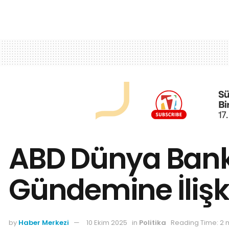
ABD Dünya Banka
Gündemine İlişk
by
Haber Merkezi
10 Ekim 2025
in
Politika
Reading Time: 2 