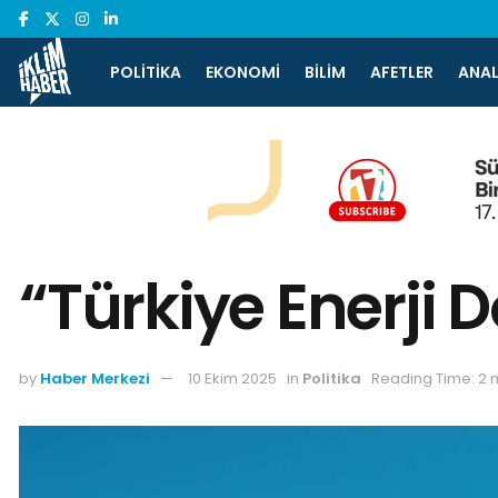
POLITIKA
EKONOMI
BILIM
AFETLER
ANAL
“Türkiye Enerji
by
Haber Merkezi
10 Ekim 2025
in
Politika
Reading Time: 2 