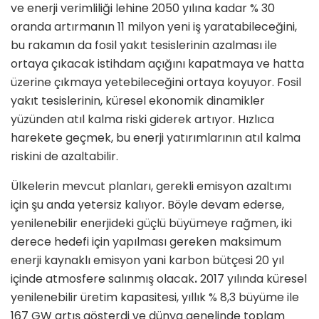
ve enerji verimliliği lehine 2050 yılına kadar % 30
oranda artırmanın 11 milyon yeni iş yaratabileceğini,
bu rakamın da fosil yakıt tesislerinin azalması ile
ortaya çıkacak istihdam açığını kapatmaya ve hatta
üzerine çıkmaya yetebileceğini ortaya koyuyor. Fosil
yakıt tesislerinin, küresel ekonomik dinamikler
yüzünden atıl kalma riski giderek artıyor. Hızlıca
harekete geçmek, bu enerji yatırımlarının atıl kalma
riskini de azaltabilir.
Ülkelerin mevcut planları, gerekli emisyon azaltımı
için şu anda yetersiz kalıyor. Böyle devam ederse,
yenilenebilir enerjideki güçlü büyümeye rağmen, iki
derece hedefi için yapılması gereken maksimum
enerji kaynaklı emisyon yani karbon bütçesi 20 yıl
içinde atmosfere salınmış olacak
.
2017 yılında küresel
yenilenebilir üretim kapasitesi, yıllık % 8,3 büyüme ile
167 GW artış gösterdi ve dünya genelinde toplam