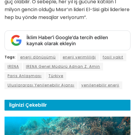
güç olabilir. O sebeple, her yıl iş gücüne katılan 1
milyon gencin olduğu Mısır’ın lideri El-Sisi gibi liderlere
hep bu yönde mesajlar veriyorum”.
İklim Haber'i Google'da tercih edilen
kaynak olarak ekleyin
Tags:
enerji dönüşümü
enerji verimliliği
fosil yakıt
IRENA
IRENA Genel Müdürü Adnan Z. Amin
Paris Anlaşması
Türkiye
Uluslararası Yenilenebilir Ajansı
yenilenebilir enerji
İlginizi
Çekebilir