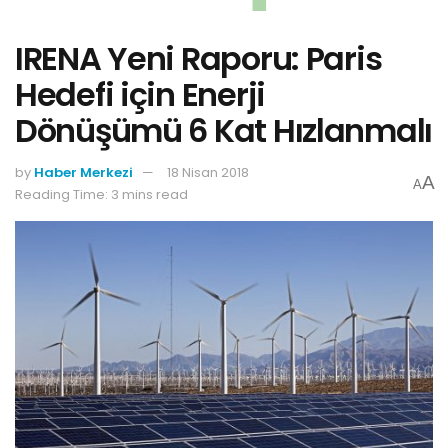
IRENA Yeni Raporu: Paris
Hedefi için Enerji
Dönüşümü 6 Kat Hızlanmalı
by
Haber Merkezi
18 Nisan 2018
A
A
Reading Time: 3 mins read