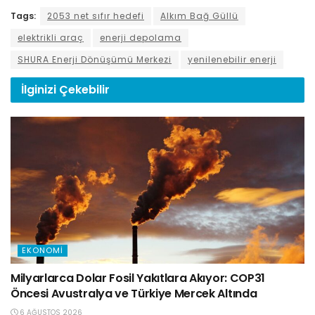
Tags:
2053 net sıfır hedefi
Alkım Bağ Güllü
elektrikli araç
enerji depolama
SHURA Enerji Dönüşümü Merkezi
yenilenebilir enerji
İlginizi
Çekebilir
EKONOMI
Milyarlarca Dolar Fosil Yakıtlara Akıyor: COP31
Öncesi Avustralya ve Türkiye Mercek Altında
6 AĞUSTOS 2026