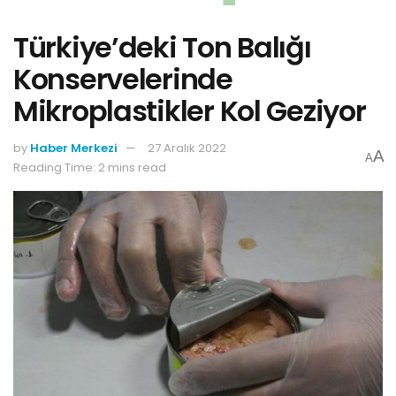
Türkiye’deki Ton Balığı
Konservelerinde
Mikroplastikler Kol Geziyor
by
Haber Merkezi
27 Aralık 2022
A
A
Reading Time: 2 mins read