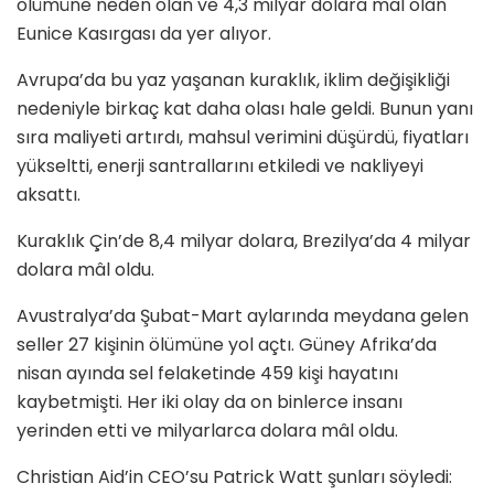
ölümüne neden olan ve 4,3 milyar dolara mâl olan
Eunice Kasırgası da yer alıyor.
Avrupa’da bu yaz yaşanan kuraklık, iklim değişikliği
nedeniyle birkaç kat daha olası hale geldi. Bunun yanı
sıra maliyeti artırdı, mahsul verimini düşürdü, fiyatları
yükseltti, enerji santrallarını etkiledi ve nakliyeyi
aksattı.
Kuraklık Çin’de 8,4 milyar dolara, Brezilya’da 4 milyar
dolara mâl oldu.
Avustralya’da Şubat-Mart aylarında meydana gelen
seller 27 kişinin ölümüne yol açtı. Güney Afrika’da
nisan ayında sel felaketinde 459 kişi hayatını
kaybetmişti. Her iki olay da on binlerce insanı
yerinden etti ve milyarlarca dolara mâl oldu.
Christian Aid’in CEO’su Patrick Watt şunları söyledi: