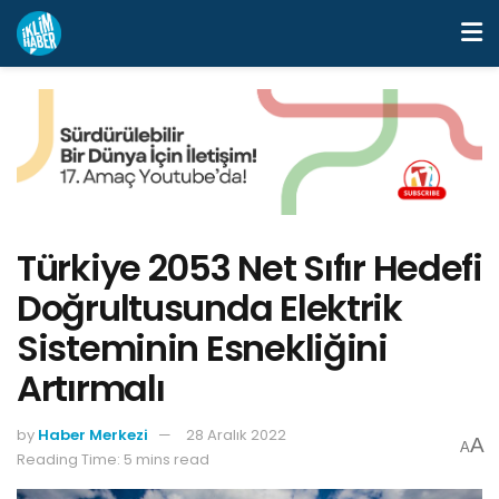
Türkiye 2053 Net Sıfır Hedefi
Doğrultusunda Elektrik
Sisteminin Esnekliğini
Artırmalı
by
Haber Merkezi
28 Aralık 2022
A
A
Reading Time: 5 mins read