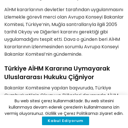
AİHM kararlarının devletler tarafından uygulanmasını
izlemekle görevli merci olan Avrupa Konseyi Bakanlar
Komitesi, Türkiye’nin, Muğla santrallarıyla ilgili 2005
tarihli Okyay ve Diğerleri kararını gerektiği gibi
uygulamadığını tespit etti. Dava o günden beri AİHM
kararlarının izlenmesinden sorumlu Avrupa Konseyi
Bakanlar Komitesi’nin gündeminde.
Türkiye AİHM Kararına Uymayarak
Uluslararası Hukuku Çiğniyor
Bakanlar Komitesine yapılan başvuruda, Türkiye
Cumhuriyeti’nin Okyay ve Diğerleri davasında AİHM
Bu web sitesi çerez kullanmaktadır. Bu web sitesini
tarafından verilen Muğla’daki
üç termik santralın
kullanmaya devam ederek çerezlerin kullanılmasına izin
kapatılması kararını “iyi niyetle ve zamanında”
vermiş oluyorsunuz. Gizlilik ve Çerez Politikamızı ziyaret edin.
uygulamadığı
ifade edildi. Ayrıca bu santralların
Kabul Ediyorum
çevre mevzuatına uyumu konusunda da gerekli