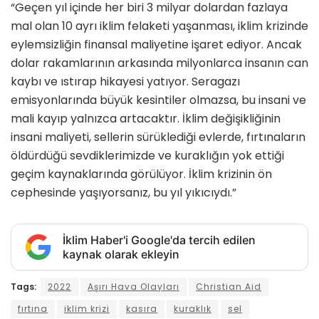
“Geçen yıl içinde her biri 3 milyar dolardan fazlaya
mal olan 10 ayrı iklim felaketi yaşanması, iklim krizinde
eylemsizliğin finansal maliyetine işaret ediyor. Ancak
dolar rakamlarının arkasında milyonlarca insanın can
kaybı ve ıstırap hikayesi yatıyor. Seragazı
emisyonlarında büyük kesintiler olmazsa, bu insani ve
mali kayıp yalnızca artacaktır. İklim değişikliğinin
insani maliyeti, sellerin sürüklediği evlerde, fırtınaların
öldürdüğü sevdiklerimizde ve kuraklığın yok ettiği
geçim kaynaklarında görülüyor. İklim krizinin ön
cephesinde yaşıyorsanız, bu yıl yıkıcıydı.”
İklim Haber'i Google'da tercih edilen
kaynak olarak ekleyin
Tags:
2022
Aşırı Hava Olayları
Christian Aid
fırtına
iklim krizi
kasıra
kuraklık
sel