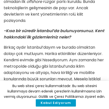
olmadan ilk
offshore
rüzgar parkı kuruldu. Bunda
teknolojilerin gelişmesinin de payı var. Ancak
devletlerin ve kent yönetimlerinin rolü kilit
pozisyonda.
-Kısa bir süredir İstanbul’da bulunuyorsunuz. Kent
hakkındaki ilk gözlemleriniz neler?
Birkaç aydır İstanbul’dayım ve burada olmaktan
dolayı çok mutluyum. Harika etkinlikler düzenleniyor.
Kendimi evimde gibi hissediyorum. Aynı zamanda her
metropolde olduğu gibi İstanbul’unda iklim
adaptasyonu ve altyapı, hava kirliliği ve mobilite
konularında büyük sorunları mevcut. Mesela İstiklal
caddesinde yoğun bir çalışma var. Ancak biraz
Bu web sitesi çerez kullanmaktadır. Bu web sitesini
endişeliyim. Şehri yağmurdan yalıtmak imkansız. Su
kullanmaya devam ederek çerezlerin kullanılmasına izin
vermiş oluyorsunuz. Gizlilik ve Çerez Politikamızı ziyaret edin.
toprağa sızamayacak. Aşırı iklim olaylarını daha fazla
Kabul Ediyorum
yaşayacağımızı hepimiz biliyoruz. Birkaç hafta önce