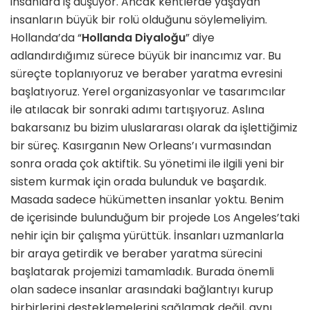
insanlara iş düşüyor. Ancak kentlerde yaşayan
insanların büyük bir rolü olduğunu söylemeliyim.
Hollanda’da “
Hollanda Diyaloğu
” diye
adlandırdığımız sürece büyük bir inancımız var. Bu
süreçte toplanıyoruz ve beraber yaratma evresini
başlatıyoruz. Yerel organizasyonlar ve tasarımcılar
ile atılacak bir sonraki adımı tartışıyoruz. Aslına
bakarsanız bu bizim uluslararası olarak da işlettiğimiz
bir süreç. Kasırganın New Orleans’ı vurmasından
sonra orada çok aktiftik. Su yönetimi ile ilgili yeni bir
sistem kurmak için orada bulunduk ve başardık.
Masada sadece hükümetten insanlar yoktu. Benim
de içerisinde bulunduğum bir projede Los Angeles’taki
nehir için bir çalışma yürüttük. İnsanları uzmanlarla
bir araya getirdik ve beraber yaratma sürecini
başlatarak projemizi tamamladık. Burada önemli
olan sadece insanlar arasındaki bağlantıyı kurup
birbirlerini desteklemelerini sağlamak değil, aynı