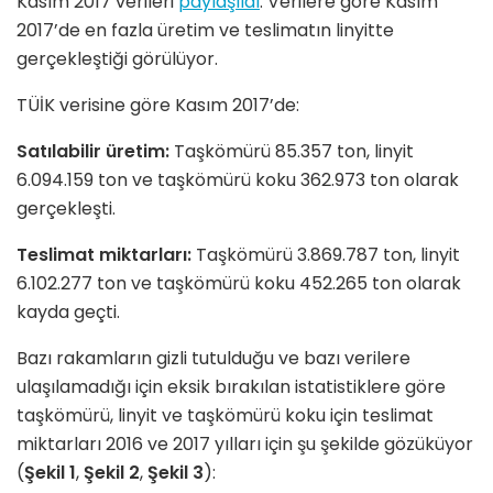
Kasım 2017 verileri
paylaşıldı
. Verilere göre Kasım
2017’de en fazla üretim ve teslimatın linyitte
gerçekleştiği görülüyor.
TÜİK verisine göre Kasım 2017’de:
Satılabilir üretim:
Taşkömürü 85.357 ton, linyit
6.094.159 ton ve taşkömürü koku 362.973 ton olarak
gerçekleşti.
Teslimat miktarları:
Taşkömürü 3.869.787 ton, linyit
6.102.277 ton ve taşkömürü koku 452.265 ton olarak
kayda geçti.
Bazı rakamların gizli tutulduğu ve bazı verilere
ulaşılamadığı için eksik bırakılan istatistiklere göre
taşkömürü, linyit ve taşkömürü koku için teslimat
miktarları 2016 ve 2017 yılları için şu şekilde gözüküyor
(
Şekil 1
,
Şekil 2
,
Şekil 3
):