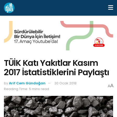
TÜİK Katı Yakıtlar Kasım
2017 İstatistiklerini Paylaştı
by
Arif Cem Gündoğan
30 Ocak 2018
A
A
Reading Time: 5 mins read