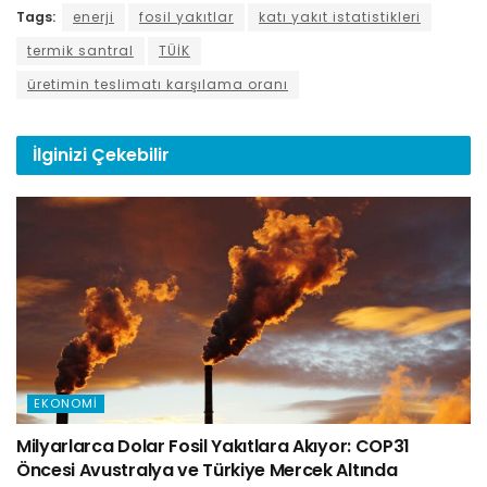
Tags:
enerji
fosil yakıtlar
katı yakıt istatistikleri
termik santral
TÜİK
üretimin teslimatı karşılama oranı
İlginizi
Çekebilir
EKONOMI
Milyarlarca Dolar Fosil Yakıtlara Akıyor: COP31
Öncesi Avustralya ve Türkiye Mercek Altında