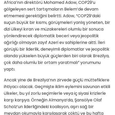
Africa’nın direktörü Mohamed Adow, COP29’u
gölgeleyen sert tartışmaların Belem’de devam
etmemesi gerektiğini belirtti. Adow, “COP29’daki
suçun büyük bir kısmı, görüşmeleri yanlış yöneten, bir
dizi ülkeyi kıran ve müzakereleri olumlu bir sonuca
yönlendirecek diplomatik beceri veya jeopolitik
ağırlığı olmayan zayıf Azeri ev sahiplerine aitti. İleri
görüşlü bir liderlik, deneyimli diplomatlar ve jeopolitik
alanda yükselen büyük güçlerden biri olarak Brezilya,
çok daha olumlu bir ortam yaratmalı” yorumunu
yaptı.
Ancak yine de Brezilya’nın zirvede güçlü müttefiklere
ihtiyacı olacak. Geçmişte iklim eylemini savunan etkili
ülkeler, bu yıl zorlu seçimlerle veya iç siyasi krizlerle
karşı karşıya. Örneğin Almanya’da, Şansölye Olaf
Scholz’un liderliğindeki koalisyon, aşırı sağ bir
meydan okumayla karşılaşarak çöktü ve bu hafta