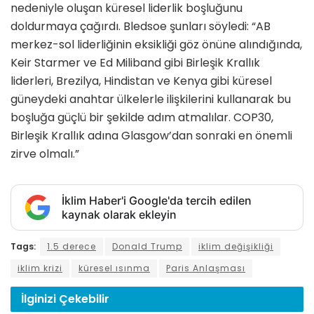
nedeniyle oluşan küresel liderlik boşluğunu
doldurmaya çağırdı. Bledsoe şunları söyledi: “AB
merkez-sol liderliğinin eksikliği göz önüne alındığında,
Keir Starmer ve Ed Miliband gibi Birleşik Krallık
liderleri, Brezilya, Hindistan ve Kenya gibi küresel
güneydeki anahtar ülkelerle ilişkilerini kullanarak bu
boşluğa güçlü bir şekilde adım atmalılar. COP30,
Birleşik Krallık adına Glasgow’dan sonraki en önemli
zirve olmalı.”
İklim Haber'i Google'da tercih edilen
kaynak olarak ekleyin
Tags:
1.5 derece
Donald Trump
iklim değişikliği
iklim krizi
küresel ısınma
Paris Anlaşması
İlginizi
Çekebilir