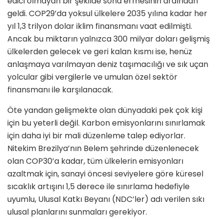
edici olmayan bir şekilde sona ermesinin ardından
geldi. COP29’da yoksul ülkelere 2035 yılına kadar her
yıl 1,3 trilyon dolar iklim finansmanı vaat edilmişti.
Ancak bu miktarın yalnızca 300 milyar doları gelişmiş
ülkelerden gelecek ve geri kalan kısmı ise, henüz
anlaşmaya varılmayan deniz taşımacılığı ve sık uçan
yolcular gibi vergilerle ve umulan özel sektör
finansmanı ile karşılanacak.
Öte yandan gelişmekte olan dünyadaki pek çok kişi
için bu yeterli değil. Karbon emisyonlarını sınırlamak
için daha iyi bir mali düzenleme talep ediyorlar.
Nitekim Brezilya’nın Belem şehrinde düzenlenecek
olan COP30’a kadar, tüm ülkelerin emisyonları
azaltmak için, sanayi öncesi seviyelere göre küresel
sıcaklık artışını 1,5 derece ile sınırlama hedefiyle
uyumlu, Ulusal Katkı Beyanı (NDC’ler) adı verilen sıkı
ulusal planlarını sunmaları gerekiyor.