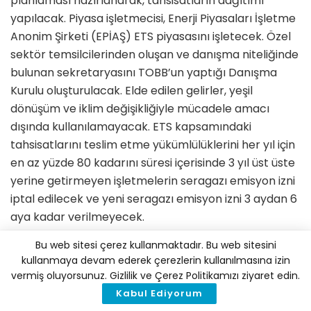
planlaması hazırlanarak, tahsisatların dağıtımı
yapılacak. Piyasa işletmecisi, Enerji Piyasaları İşletme
Anonim Şirketi (EPİAŞ) ETS piyasasını işletecek. Özel
sektör temsilcilerinden oluşan ve danışma niteliğinde
bulunan sekretaryasını TOBB’un yaptığı Danışma
Kurulu oluşturulacak. Elde edilen gelirler, yeşil
dönüşüm ve iklim değişikliğiyle mücadele amacı
dışında kullanılamayacak. ETS kapsamındaki
tahsisatlarını teslim etme yükümlülüklerini her yıl için
en az yüzde 80 kadarını süresi içerisinde 3 yıl üst üste
yerine getirmeyen işletmelerin seragazı emisyon izni
iptal edilecek ve yeni seragazı emisyon izni 3 aydan 6
aya kadar verilmeyecek.
Bu web sitesi çerez kullanmaktadır. Bu web sitesini
Türkiye Gümrük Bölgesinde ithal edilen malların
kullanmaya devam ederek çerezlerin kullanılmasına izin
gömülü seragazı emisyonlarını ele almak için Sınırda
vermiş oluyorsunuz. Gizlilik ve Çerez Politikamızı ziyaret edin.
Karbon Düzenleme Mekanizması (SKDM)
Kabul Ediyorum
kurulabilecek. SKDM’ye ilişkin raporlama, kapsam,