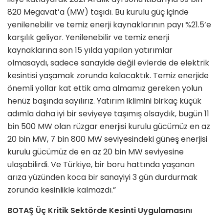
820 Megavat’a (MW) taşıdı. Bu kurulu güç içinde
yenilenebilir ve temiz enerji kaynaklarının payı %21.5’e
karşılık geliyor. Yenilenebilir ve temiz enerji
kaynaklarına son 15 yılda yapılan yatırımlar
olmasaydı, sadece sanayide değil evlerde de elektrik
kesintisi yaşamak zorunda kalacaktık. Temiz enerjide
önemli yollar kat ettik ama almamız gereken yolun
henüz başında sayılırız. Yatırım iklimini birkaç küçük
adımla daha iyi bir seviyeye taşımış olsaydık, bugün 11
bin 500 MW olan rüzgar enerjisi kurulu gücümüz en az
20 bin MW, 7 bin 800 MW seviyesindeki güneş enerjisi
kurulu gücümüz de en az 20 bin MW seviyesine
ulaşabilirdi. Ve Türkiye, bir boru hattında yaşanan
arıza yüzünden koca bir sanayiyi 3 gün durdurmak
zorunda kesinlikle kalmazdı.”
BOTAŞ Üç Kritik Sektörde Kesinti Uygulamasını