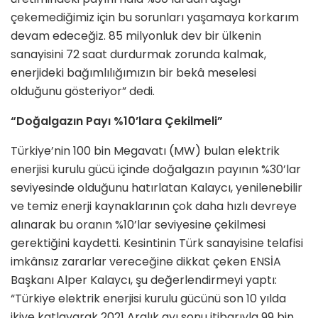
çekemediğimiz için bu sorunları yaşamaya korkarım
devam edeceğiz. 85 milyonluk dev bir ülkenin
sanayisini 72 saat durdurmak zorunda kalmak,
enerjideki bağımlılığımızın bir bekâ meselesi
olduğunu gösteriyor” dedi.
“Doğalgazın Payı %10’lara Çekilmeli”
Türkiye’nin 100 bin Megavatı (MW) bulan elektrik
enerjisi kurulu gücü içinde doğalgazın payının %30’lar
seviyesinde olduğunu hatırlatan Kalaycı, yenilenebilir
ve temiz enerji kaynaklarının çok daha hızlı devreye
alınarak bu oranın %10’lar seviyesine çekilmesi
gerektiğini kaydetti. Kesintinin Türk sanayisine telafisi
imkânsız zararlar vereceğine dikkat çeken ENSİA
Başkanı Alper Kalaycı, şu değerlendirmeyi yaptı:
“Türkiye elektrik enerjisi kurulu gücünü son 10 yılda
ikiye katlayarak 2021 Aralık ayı sonu itibarıyla 99 bin