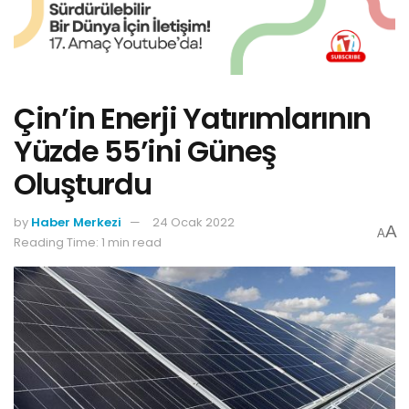
Çin’in Enerji Yatırımlarının
Yüzde 55’ini Güneş
Oluşturdu
by
Haber Merkezi
24 Ocak 2022
A
A
Reading Time: 1 min read