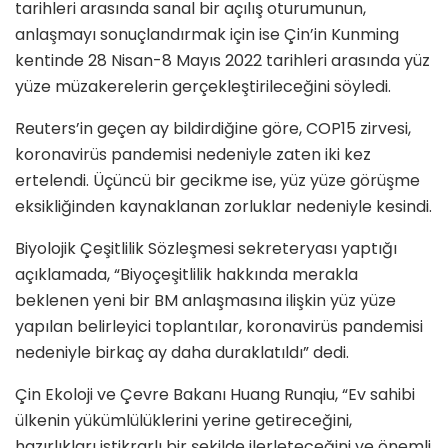
tarihleri arasında sanal bir açılış oturumunun,
anlaşmayı sonuçlandırmak için ise Çin’in Kunming
kentinde 28 Nisan-8 Mayıs 2022 tarihleri arasında yüz
yüze müzakerelerin gerçekleştirileceğini söyledi.
Reuters’in geçen ay bildirdiğine göre, COP15 zirvesi,
koronavirüs pandemisi nedeniyle zaten iki kez
ertelendi. Üçüncü bir gecikme ise, yüz yüze görüşme
eksikliğinden kaynaklanan zorluklar nedeniyle kesindi.
Biyolojik Çeşitlilik Sözleşmesi sekreteryası yaptığı
açıklamada, “Biyoçeşitlilik hakkında merakla
beklenen yeni bir BM anlaşmasına ilişkin yüz yüze
yapılan belirleyici toplantılar, koronavirüs pandemisi
nedeniyle birkaç ay daha duraklatıldı” dedi.
Çin Ekoloji ve Çevre Bakanı Huang Runqiu, “Ev sahibi
ülkenin yükümlülüklerini yerine getireceğini,
hazırlıkları istikrarlı bir şekilde ilerleteceğini ve önemli