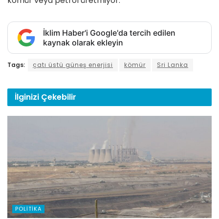
kömür veya petrol üretmiyor.
İklim Haber'i Google'da tercih edilen
kaynak olarak ekleyin
Tags:
çatı üstü güneş enerjisi
kömür
Sri Lanka
İlginizi
Çekebilir
POLITIKA