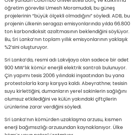
Öte yandan Colombo Üniversitesi borç ve kalkınma
öğretim görevlisi Umesh Moramudali, bu güneş
projelerinin “büyük ölçekli olmadığını” söyledi. ADB, bu
projenin ülkenin seragazı emisyonlarında yılda 66.800
ton karbondioksit azaltmasının beklendiğini söylüyor.
Bu, Sri Lanka’nın toplam yıllık emisyonlarının yaklaşık
%2’sini oluşturuyor.
Sri Lanka’da, resmi adı Lakvijaya olan sadece bir adet
900 MW’lık kömür enerjili elektrik santralı bulunuyor.
Çin yapımı tesis 2006 yılındaki inşaatından bu yana
protestolarla karşı karşıya kaldı. Abeyrathne; tesisin
suyu kirlettiğini, dumanların yerel sakinlerin sağlığını
olumsuz etkilediğini ve külün yakındaki çiftçilerin
ürünlerine zarar verdiğini söyledi.
Sri Lanka’nın kömürden uzaklaşma arzusu, kısmen
enerji bağımsızlığı arzusundan kaynaklanıyor. Ülke