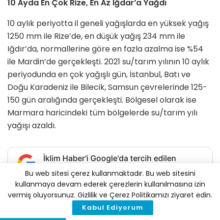
10 Ayda En Çok Rize, En Az Iğdar’a Yağdı
10 aylık periyotta il geneli yağışlarda en yüksek yağış
1250 mm ile Rize’de, en düşük yağış 234 mm ile
Iğdır’da, normallerine göre en fazla azalma ise %54
ile Mardin’de gerçekleşti. 2021 su/tarım yılının 10 aylık
periyodunda en çok yağışlı gün, İstanbul, Batı ve
Doğu Karadeniz ile Bilecik, Samsun çevrelerinde 125-
150 gün aralığında gerçekleşti. Bölgesel olarak ise
Marmara haricindeki tüm bölgelerde su/tarım yılı
yağışı azaldı.
İklim Haber'i Google'da tercih edilen
kaynak olarak ekleyin
Bu web sitesi çerez kullanmaktadır. Bu web sitesini
kullanmaya devam ederek çerezlerin kullanılmasına izin
Tags:
kuraklık
Meteoroloji Genel Müdürülüğü:
MGM
vermiş oluyorsunuz. Gizlilik ve Çerez Politikamızı ziyaret edin.
yağış
Kabul Ediyorum