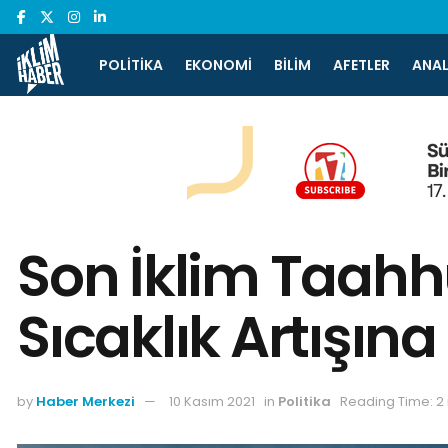
POLITIKA
EKONOMI
BILIM
AFETLER
ANAL
Son İklim Taahhü
Sıcaklık Artışın
by
Haber Merkezi
10 Kasım 2021
in
Politika
Reading Time: 2