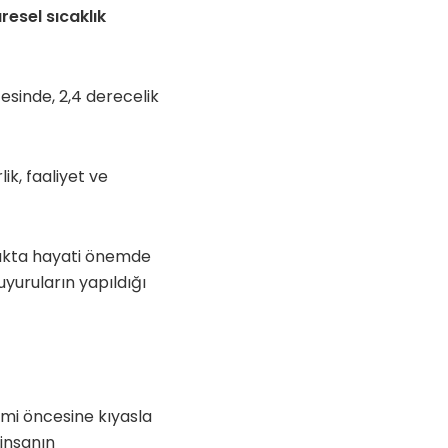
resel sıcaklık
esinde, 2,4 derecelik
ik, faaliyet ve
tmakta hayati önemde
yuruların yapıldığı
imi öncesine kıyasla
insanın