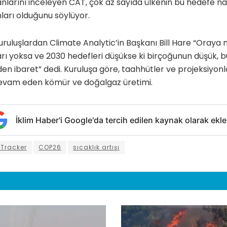
nlarını inceleyen CAT, çok az sayıda ülkenin bu hedefe na
anları olduğunu söylüyor.
uruluşlardan Climate Analytic’in Başkanı Bill Hare “Oraya n
rı yoksa ve 2030 hedefleri düşükse ki birçoğunun düşük, bu
den ibaret” dedi. Kuruluşa göre, taahhütler ve projeksiyonl
evam eden kömür ve doğalgaz üretimi.
İklim Haber'i Google'da tercih edilen kaynak olarak ekle
 Tracker
COP26
sıcaklık artışı