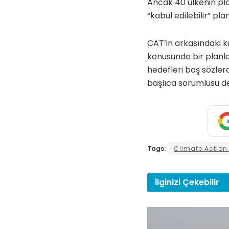
Ancak 40 ülkenin pla
“kabul edilebilir” pl
CAT’in arkasındaki k
konusunda bir planla
hedefleri boş sözler
başlıca sorumlusu d
Tags:
Climate Action
İlginizi
Çekebilir