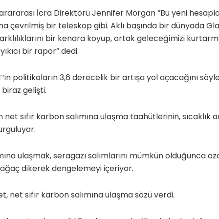
arararası İcra Direktörü Jennifer Morgan “Bu yeni hesa
na çevrilmiş bir teleskop gibi. Aklı başında bir dünyada G
arklılıklarını bir kenara koyup, ortak geleceğimizi kurta
ıkıcı bir rapor” dedi.
 politikaların 3,6 derecelik bir artışa yol açacağını söyled
biraz gelişti.
n net sıfır karbon salımına ulaşma taahütlerinin, sıcaklık ar
vurguluyor.
lımına ulaşmak, seragazı salımlarını mümkün olduğunca az
 ağaç dikerek dengelemeyi içeriyor.
t, net sıfır karbon salımına ulaşma sözü verdi.