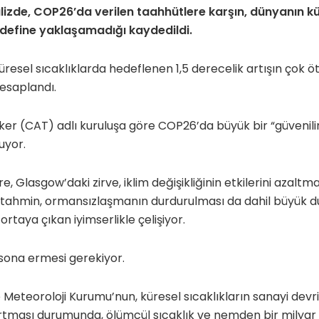
alizde, COP26’da verilen taahhütlere karşın, dünyanın kü
hedefine yaklaşamadığı kaydedildi.
resel sıcaklıklarda hedeflenen 1,5 derecelik artışın çok öt
hesaplandı.
er (CAT) adlı kuruluşa göre COP26’da büyük bir “güvenilirl
uyor.
e, Glasgow’daki zirve, iklim değişikliğinin etkilerini azal
 tahmin, ormansızlaşmanın durdurulması da dahil büyük du
rtaya çıkan iyimserlikle çelişiyor.
sona ermesi gerekiyor.
e Meteoroloji Kurumu’nun, küresel sıcaklıkların sanayi devr
rtması durumunda, ölümcül sıcaklık ve nemden bir milyar 