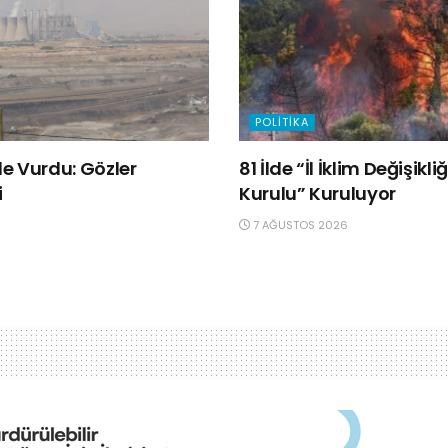
POLITIKA
e Vurdu: Gözler
81 İlde “İl İklim Değişik
i
Kurulu” Kuruluyor
7 AĞUSTOS 2026