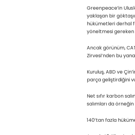
Greenpeace’in Ulusl
yaklaşan bir göktaşı
hükümetleri derhal f
yöneltmesi gereken y
Ancak görünüm, CAT’in
Zirvesi’nden bu yana 
Kuruluş, ABD ve Çin’i
parça geliştirdiğini 
Net sıfır karbon sa
salımları da örneğin
140’tan fazla hüküme