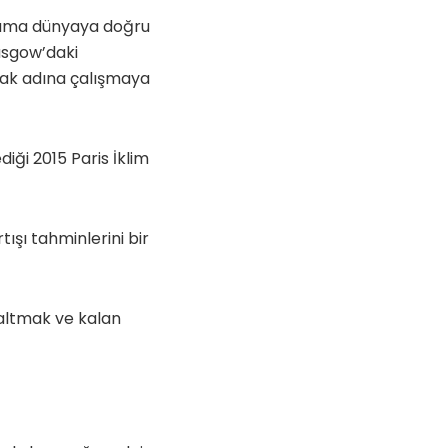
plama dünyaya doğru
lasgow’daki
rmak adına çalışmaya
iği 2015 Paris İklim
tışı tahminlerini bir
altmak ve kalan