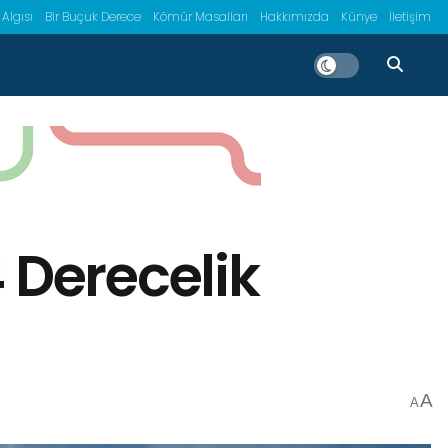
 Algısı
Bir Buçuk Derece
Kömür Masalları
Hakkımızda
Künye
İletişim
 Derecelik
A
A