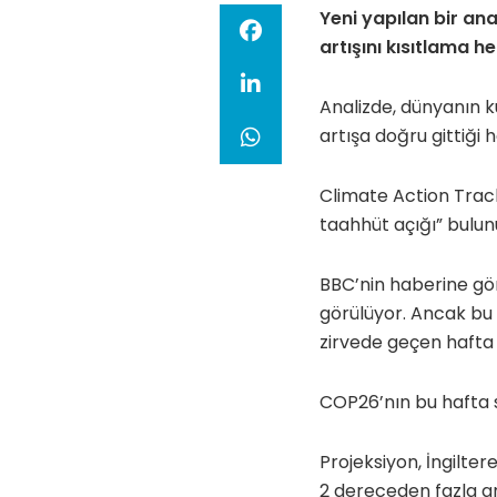
Yeni yapılan bir an
artışını kısıtlama 
Analizde, dünyanın kü
artışa doğru gittiği 
Climate Action Track
taahhüt açığı” bulun
BBC’nin haberine gör
görülüyor. Ancak bu
zirvede geçen hafta o
COP26’nın bu hafta 
Projeksiyon, İngilter
2 dereceden fazla a