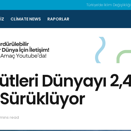
Türkiye’de İklim Değişlikliği
IZ
CLIMATE NEWS
RAPORLAR
tleri Dünyayı 2,4
a Sürüklüyor
 mins read