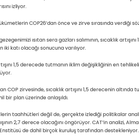
sını izliyor.
kümetlerin COP26’dan önce ve zirve sırasında verdiği sözl
zegenimizi ısıtan sera gazları salımının, sıcaklık artışını 
 iki katı olacağı sonucuna varılıyor.
ışını 1,5 derecede tutmanın iklim değişikliğinin en tehlikeli 
üyor.
lan COP zirvesinde, sıcaklık artışını 1,5 derecenin altında tu
il bir plan üzerinde anlaşıldı.
n taahhütleri değil de, gerçekte izlediği politikalar anali
tışının 2,7 derece olacağını öngörüyor. CAT’in analizi, Alman
Enstitüsü de dahil birçok kuruluş tarafından destekleniyor.