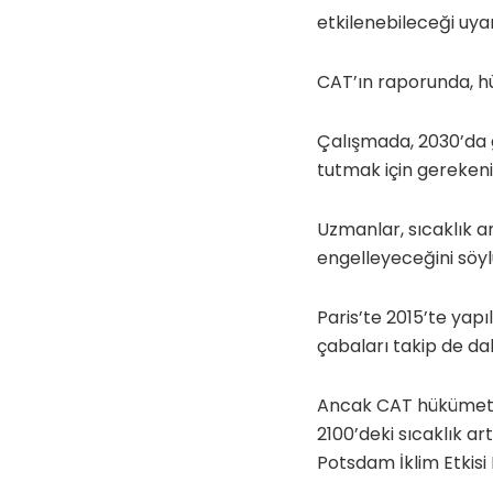
etkilenebileceği uyarı
CAT’ın raporunda, hü
Çalışmada, 2030’da ge
tutmak için gerekenin
Uzmanlar, sıcaklık art
engelleyeceğini söyl
Paris’te 2015’te yapı
çabaları takip de dah
Ancak CAT hükümetleri
2100’deki sıcaklık ar
Potsdam İklim Etkisi 