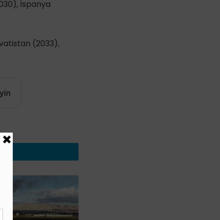
2030), İspanya
vatistan (2033),
yin