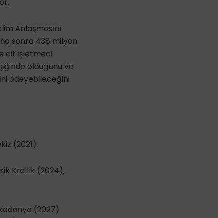
or.
klim Anlaşmasını
s daha sonra 438 milyon
e ait işletmeci
 eşiğinde olduğunu ve
ini ödeyebileceğini
kiz (2021).
ik Krallık (2024),
akedonya (2027)