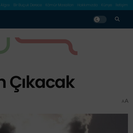
 Algısı
Bir Buçuk Derece
Kömür Masalları
Hakkımızda
Künye
İletişim
n Çıkacak
A
A