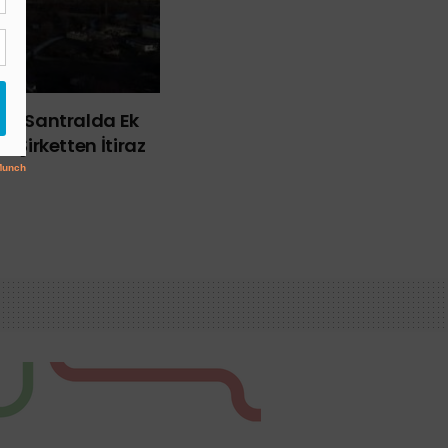
mik Santralda Ek
e Şirketten İtiraz