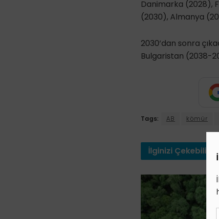
Danimarka (2028), Fi
(2030), Almanya (20
2030’dan sonra çıka
Bulgaristan (2038-2
Tags:
AB
kömür
İlginizi
Çekebilir