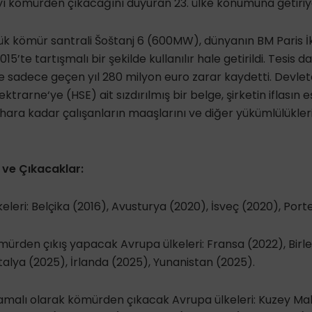
yı kömürden çıkacağını duyuran 23. ülke konumuna getiriy
ük kömür santrali Šoštanj 6 (600MW), dünyanın BM Paris İ
2015’te tartışmalı bir şekilde kullanılır hale getirildi. Tesi
ve sadece geçen yıl 280 milyon euro zarar kaydetti. Devlet
ktrarne‘ye (HSE) ait sızdırılmış bir belge, şirketin iflasın
bahara kadar çalışanların maaşlarını ve diğer yükümlülükler
ve Çıkacaklar:
leri: Belçika (2016), Avusturya (2020), İsveç (2020), Porte
mürden çıkış yapacak Avrupa ülkeleri: Fransa (2022), Birleş
talya (2025), İrlanda (2025), Yunanistan (2025).
şamalı olarak kömürden çıkacak Avrupa ülkeleri: Kuzey M