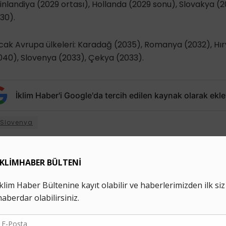
nlandiya (2029 ortası), Hollanda (2029 sonu), Slovakya (
30).
cak Avrupa ülkeleri: Karadağ (2035), Romanya (2032), Hır
040), Slovenya (2033), Çekya (2033).
İklim Haber'i Google'da tercih edilen kaynak olarak ekle
Slovenya