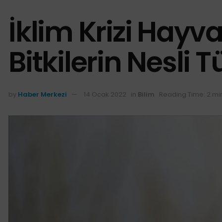
İklim Krizi Hayva
Bitkilerin Nesli
by
Haber Merkezi
14 Ocak 2022
in
Bilim
Reading Time: 2 mi