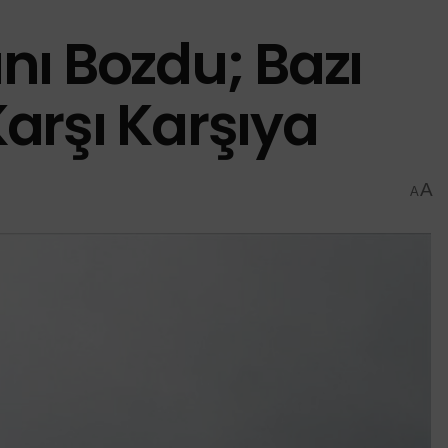
ını Bozdu; Bazı
Karşı Karşıya
A
A