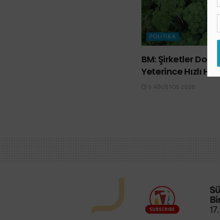
POLITIKA
BM: Şirketler Do
Yeterince Hızlı Ha
5 AĞUSTOS 2026