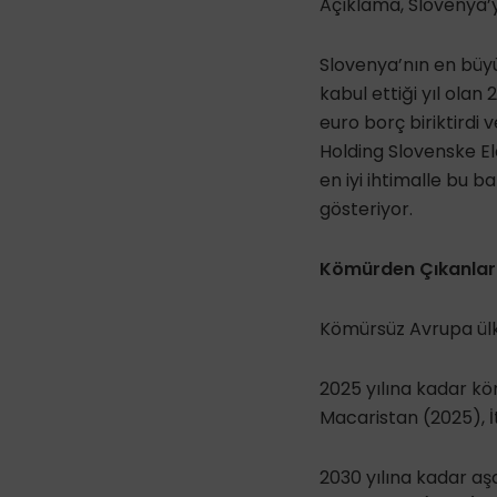
Açıklama, Slovenya’
Slovenya’nın en büy
kabul ettiği yıl olan 
euro borç biriktirdi 
Holding Slovenske Ele
en iyi ihtimalle bu 
gösteriyor.
Kömürden Çıkanlar 
Kömürsüz Avrupa ülke
2025 yılına kadar kö
Macaristan (2025), İ
2030 yılına kadar a