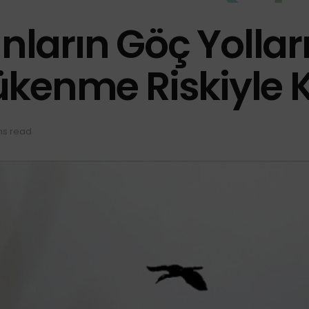
nların Göç Yollar
 Tükenme Riskiyle 
ns read