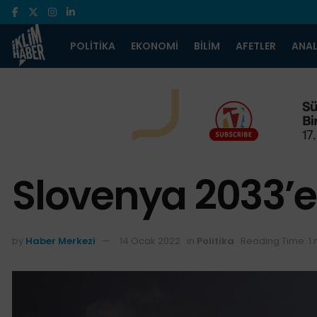
POLITIKA
EKONOMI
BILIM
AFETLER
ANAL
Slovenya 2033’
by
Haber Merkezi
14 Ocak 2022
in
Politika
Reading Time: 1 