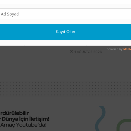
POLITIKA
ğa Kaybı Konusunda
Afşin Elbistan’daki Ter
reket Etmiyor
Ünite İptaline Bakanlık v
4 AĞUSTOS 2026