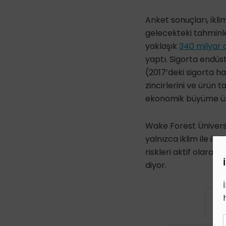
Anket sonuçları, ikl
gelecekteki tahminle
yaklaşık
340 milyar d
yaptı. Sigorta endüst
(2017’deki sigorta ha
zincirlerini ve ürün 
ekonomik büyüme üzer
Wake Forest Üniversi
yalnızca iklim ile il
riskleri aktif olara
diyor.