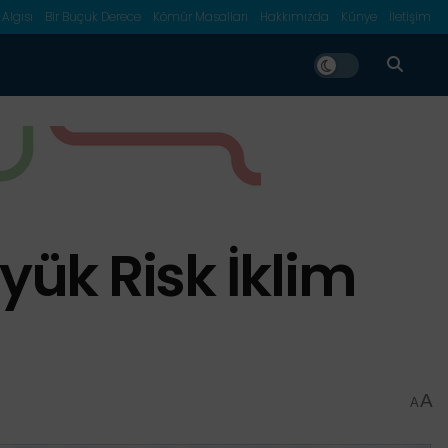
 Algısı
Bir Buçuk Derece
Kömür Masalları
Hakkımızda
Künye
İletişim
yük Risk İklim
A
A