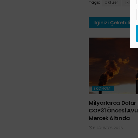
Tags:
aktüer
iklim 
İlginizi
Çekebilir
EKONOMI
Milyarlarca Dolar 
COP31 Öncesi Avus
Mercek Altında
6 AĞUSTOS 2026