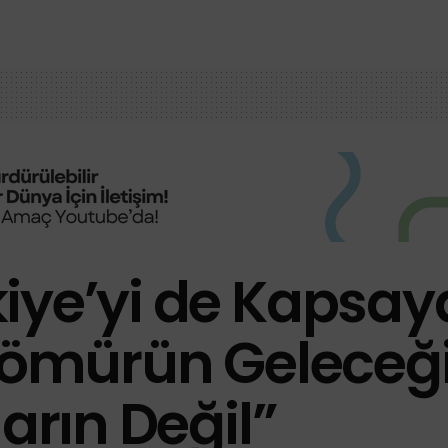
iye’yi de Kapsay
“Kömürün Geleceği
arın Değil”