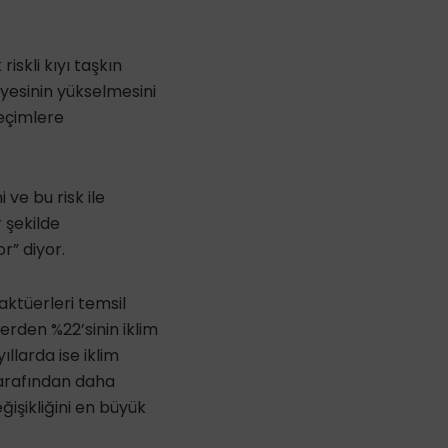
iskli kıyı taşkın
iyesinin yükselmesini
seçimlere
 ve bu risk ile
 şekilde
r” diyor.
ktüerleri temsil
erden %22’sinin iklim
ıllarda ise iklim
 tarafından daha
ğişikliğini en büyük