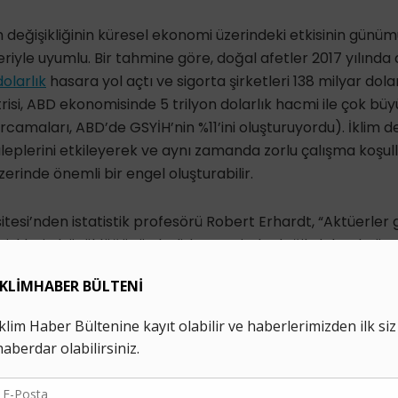
im değişikliğinin küresel ekonomi üzerindeki etkisinin günü
riyle uyumlu. Bir tahmine göre, doğal afetler 2017 yılınd
olarlık
hasara yol açtı ve sigorta şirketleri 138 milyar dol
risi, ABD ekonomisinde 5 trilyon dolarlık hacmi ile çok büy
rcamaları, ABD’de GSYİH’nin %11’ini oluşturuyordu). İklim değ
taleplerini etkileyerek ve aynı zamanda zorlu çalışma koşul
inde önemli bir engel oluşturabilir.
tesi’nden istatistik profesörü Robert Erhardt, “Aktüerler 
gili risklerin büyüklüğünün belirlenmesinde değil, daha da ö
k yönetmesine yardım etmede olumlu bir rol oynayabilecekle
İklim Haber'i Google'da tercih edilen kaynak olarak ekle