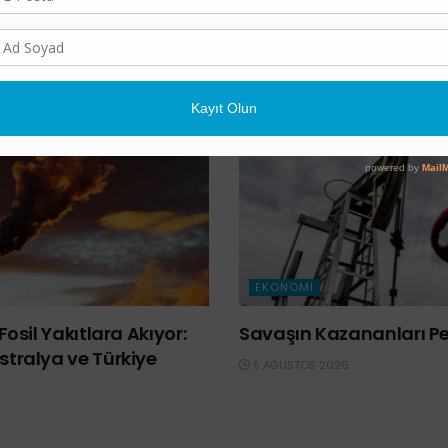
değişikliği
sigorta
sigorta harcamaları
EKONOMI
Fosil Yakıtlara Akıyor:
Savaşın Kazananları Pet
tralya ve Türkiye
5 AĞUSTOS 2026