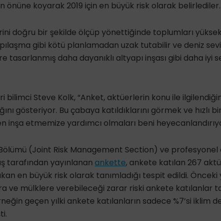
n önüne koyarak 2019 için en büyük risk olarak belirlediler.
erini doğru bir şekilde ölçüp yönettiğinde toplumları yüksek r
apılaşma gibi kötü planlamadan uzak tutabilir ve deniz sev
 tasarlanmış daha dayanıklı altyapı inşası gibi daha iyi 
i bilimci Steve Kolk, “Anket, aktüerlerin konu ile ilgilendiğini
nı gösteriyor. Bu çabaya katıldıklarını görmek ve hızlı bir
en inşa etmemize yardımcı olmaları beni heyecanlandırıyo
 Bölümü (Joint Risk Management Section) ve profesyonel a
uş tarafından yayınlanan
ankette
, ankete katılan 267 aktü
ıkan en büyük risk olarak tanımladığı tespit edildi. Önceki y
ara ve mülklere verebileceği zarar riski ankete katılanlar
neğin geçen yılki ankete katılanların sadece %7’si iklim de
ti.