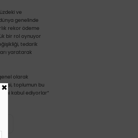
müzdeki ve
a dünya genelinde
arlık rekor ödeme
ük bir rol oynuyor
işikliği, tedarik
ları yaratarak
genel olarak
nemlisi, toplumun bu
rini kabul ediyorlar”
yin