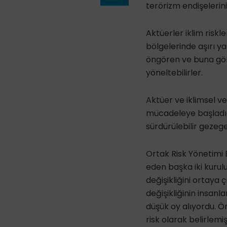
terörizm endişelerini
Aktüerler iklim riskl
bölgelerinde aşırı y
öngören ve buna göre
yöneltebilirler.
Aktüer ve iklimsel ver
mücadeleye başladığı
sürdürülebilir gezeg
Ortak Risk Yönetimi
eden başka iki kurul
değişikliğini ortaya ç
değişikliğinin insanl
düşük oy alıyordu. Ör
risk olarak belirlemiş