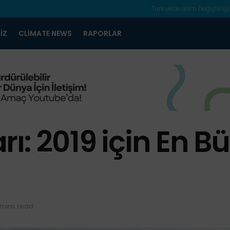
Türkiye’de İklim Değişlikliği
IZ
CLIMATE NEWS
RAPORLAR
ı: 2019 için En Bü
 mins read