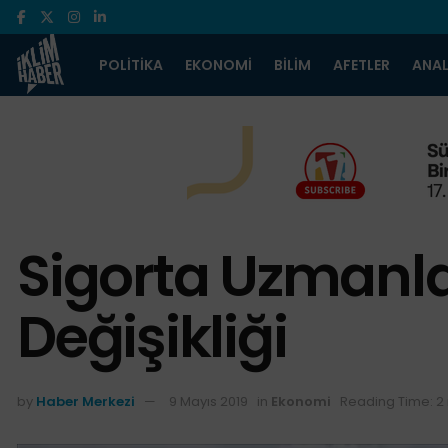
POLITIKA
EKONOMI
BILIM
AFETLER
ANAL
Sigorta Uzmanlar
Değişikliği
by
Haber Merkezi
9 Mayıs 2019
in
Ekonomi
Reading Time: 2