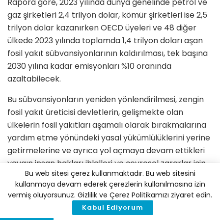
Rapora göre, 2023 yılında dünya genelinde petrol ve
gaz şirketleri 2,4 trilyon dolar, kömür şirketleri ise 2,5
trilyon dolar kazanırken OECD üyeleri ve 48 diğer
ülkede 2023 yılında toplamda 1,4 trilyon doları aşan
fosil yakıt sübvansiyonlarının kaldırılması, tek başına
2030 yılına kadar emisyonları %10 oranında
azaltabilecek.
Bu sübvansiyonların yeniden yönlendirilmesi, zengin
fosil yakıt üreticisi devletlerin, gelişmekte olan
ülkelerin fosil yakıtları aşamalı olarak bırakmalarına
yardım etme yönündeki yasal yükümlülüklerini yerine
getirmelerine ve ayrıca yol açmaya devam ettikleri
yaygın insan hakları ihlalleri ve çevresel zararlar için
Bu web sitesi çerez kullanmaktadır. Bu web sitesini
maddi ve diğer telafileri sağlamalarına katkı
kullanmaya devam ederek çerezlerin kullanılmasına izin
sağlayacak.
vermiş oluyorsunuz. Gizlilik ve Çerez Politikamızı ziyaret edin.
Kabul Ediyorum
Tazminatlar, aynı zamanda fosil yakıt şirketlerinin