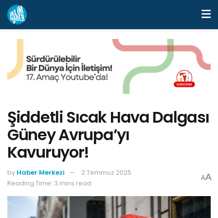
Şiddetli Sıcak Hava Dalgası
Güney Avrupa’yı
Kavuruyor!
by
Haber Merkezi
2 Temmuz 2025
A
A
Reading Time: 3 mins read