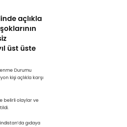
inde açlıkla
 şoklarının
iz
l üst üste
eslenme Durumu
n kişi açlıkla karşı
belirli olaylar ve
ildi.
indistan’da gıdaya