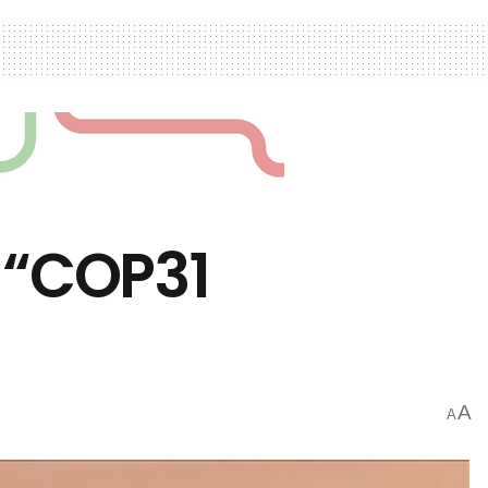
 “COP31
A
A