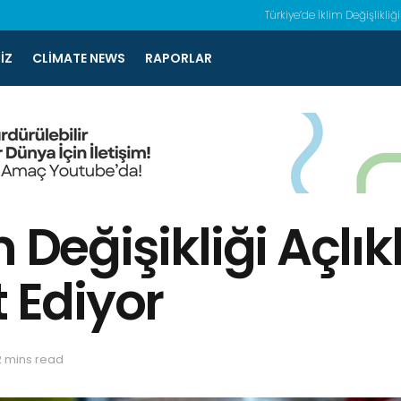
Türkiye’de İklim Değişlikliği
IZ
CLIMATE NEWS
RAPORLAR
m Değişikliği Açl
t Ediyor
2 mins read