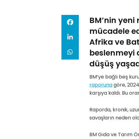
BM’nin yeni 
mücadele ede
Afrika ve Ba
beslenmeyi d
düşüş yaşad
BM’ye bağlı beş kur
raporuna
göre, 2024’
karşıya kaldı. Bu oran
Raporda, kronik, uzun
savaşların neden oldu
BM Gıda ve Tarım Ör