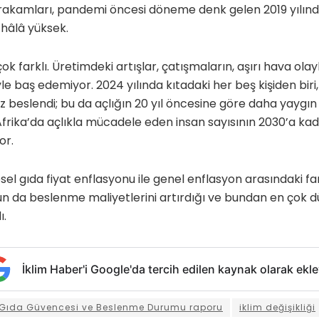
k rakamları, pandemi öncesi döneme denk gelen 2019 yılın
hâlâ yüksek.
ok farklı. Üretimdeki artışlar, çatışmaların, aşırı hava olay
le baş edemiyor. 2024 yılında kıtadaki her beş kişiden biri,
iz beslendi; bu da açlığın 20 yıl öncesine göre daha yaygı
Afrika’da açlıkla mücadele eden insan sayısının 2030’a ka
or.
el gıda fiyat enflasyonu ile genel enflasyon arasındaki f
un da beslenme maliyetlerini artırdığı ve bundan en çok düş
ı.
İklim Haber'i Google'da tercih edilen kaynak olarak ekle
Gıda Güvencesi ve Beslenme Durumu raporu
iklim değişikliği