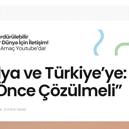
ya ve Türkiye’ye:
Önce Çözülmeli”
e: 2 mins read