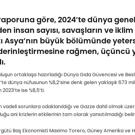
raporuna göre, 2024’te dünya genel
n insan sayısı, savaşların ve iklim
tı Asya’nın büyük bölümünde yeters
erinleştirmesine rağmen, üçüncü yı
ı.
uluşun ortaklaşa hazırladığı Dünya Gıda Güvencesi ve B
te dünya nüfusunun %8,2’sine denk gelen yaklaşık 673 milyo
 2023’te ise %8,5’ti.
 vadeli sorunlara odaklanıldığı ve Gazze dahil olmak üzere 
ğu ani krizlerin etkilerinin tam olarak yansıtılmadığı belirt
gütü Baş Ekonomisti Maximo Torero, Güney Amerika ve H