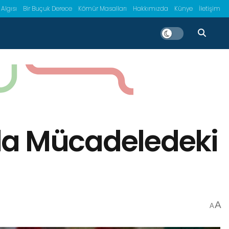
 Algısı
Bir Buçuk Derece
Kömür Masalları
Hakkımızda
Künye
İletişim
ıkla Mücadeledeki
A
A