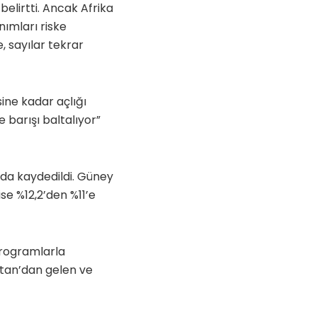
belirtti. Ancak Afrika
nımları riske
 sayılar tekrar
ine kadar açlığı
 barışı baltalıyor”
da kaydedildi. Güney
se %12,2’den %11’e
programlarla
tan’dan gelen ve