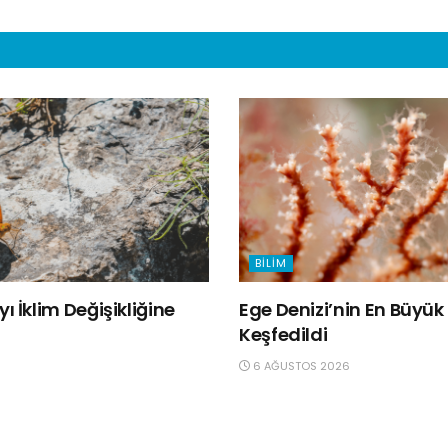
BILIM
ı İklim Değişikliğine
Ege Denizi’nin En Büyü
Keşfedildi
6 AĞUSTOS 2026