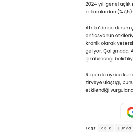
2024 yılı genel açlı
rakamlardan (%7,5) 
Afrika’da ise durum ç
enflasyonun etkileriy
kronik olarak yeters
geliyor. Çalışmada, 
çıkabileceği belirtiliy
Raporda ayrıca küres
zirveye ulaştığı, bun
etkilendiği vurguland
Tags:
açlık
Dünya 