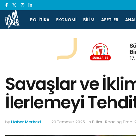
POLITIKA
EKONOMI
BILIM
AFETLER
ANAL
Savaşlar ve İkli
İlerlemeyi Tehdi
by
Haber Merkezi
29 Temmuz 2025
in
Bilim
Reading Time: 