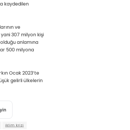
da kaydedilen
larının ve
 yani 307 milyon kişi
n olduğu anlamına
dar 500 milyona
arkın Ocak 2023’te
ük gelirli ülkelerin
yin
iklim krizi