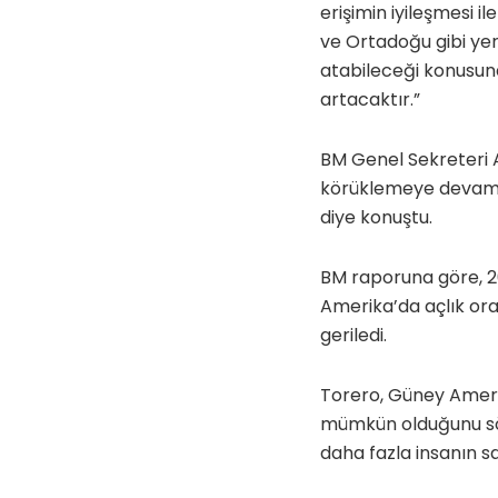
erişimin iyileşmesi i
ve Ortadoğu gibi yerl
atabileceği konusund
artacaktır.”
BM Genel Sekreteri A
körüklemeye devam edi
diye konuştu.
BM raporuna göre, 2
Amerika’da açlık ora
geriledi.
Torero, Güney Amerik
mümkün olduğunu söy
daha fazla insanın sa