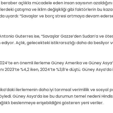
le beraber açlıkla mücadele eden insan sayısının azaldığını 
erdeki çatışma ve iklim değişikliği gibi faktörlerin bu kaza
a uyardı: “Savaşlar ve borç stresi artmaya devam ederse,
ntonio Guterres ise, “Savaşlar Gazze’den Sudan’a ve ötes
yor. Açlık, gelecekteki istikrarsızlığı daha da besliyor ve
024’te en önemli ilerleme Güney Amerika ve Güney Asya’
nı 2023’te %4,2 iken, 2024’te %3,8’e düştü. Güney Asya’da i
a’daki ilerlemenin daha iyi tarımsal verimlilik ve sosyal 
ledi. Güney Asya’da ise bu durumun temel nedeni Hindis
ğlıklı beslenmeye erişebildiğini gösteren yeni veriler.