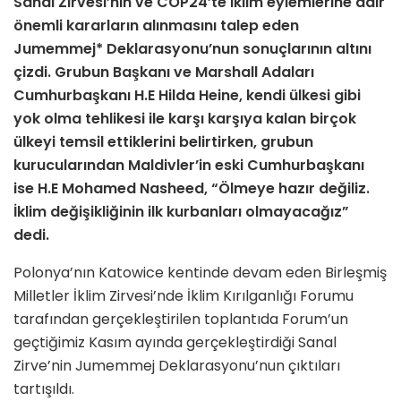
Sanal Zirvesi’nin ve COP24’te iklim eylemlerine dair
önemli kararların alınmasını talep eden
Jumemmej* Deklarasyonu’nun sonuçlarının altını
çizdi. Grubun Başkanı ve Marshall Adaları
Cumhurbaşkanı H.E Hilda Heine, kendi ülkesi gibi
yok olma tehlikesi ile karşı karşıya kalan birçok
ülkeyi temsil ettiklerini belirtirken, grubun
kurucularından Maldivler’in eski Cumhurbaşkanı
ise H.E Mohamed Nasheed, “Ölmeye hazır değiliz.
İklim değişikliğinin ilk kurbanları olmayacağız”
dedi.
Polonya’nın Katowice kentinde devam eden Birleşmiş
Milletler İklim Zirvesi’nde İklim Kırılganlığı Forumu
tarafından gerçekleştirilen toplantıda Forum’un
geçtiğimiz Kasım ayında gerçekleştirdiği Sanal
Zirve’nin Jumemmej Deklarasyonu’nun çıktıları
tartışıldı.