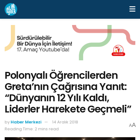
Polonyalı Öğrencilerden
Greta’nın Çağrısına Yanıt:
“Dünyanın 12 Yılı Kaldı,
Liderler Harekete Geçmeli”
by
Haber Merkezi
14 Aralık 2018
A
A
Reading Time: 2 mins read