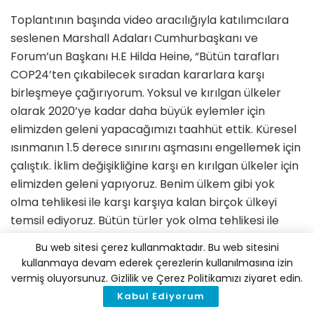
Toplantının başında video aracılığıyla katılımcılara
seslenen Marshall Adaları Cumhurbaşkanı ve
Forum’un Başkanı H.E Hilda Heine, “Bütün tarafları
COP24’ten çıkabilecek sıradan kararlara karşı
birleşmeye çağırıyorum. Yoksul ve kırılgan ülkeler
olarak 2020’ye kadar daha büyük eylemler için
elimizden geleni yapacağımızı taahhüt ettik. Küresel
ısınmanın 1.5 derece sınırını aşmasını engellemek için
çalıştık. İklim değişikliğine karşı en kırılgan ülkeler için
elimizden geleni yapıyoruz. Benim ülkem gibi yok
olma tehlikesi ile karşı karşıya kalan birçok ülkeyi
temsil ediyoruz. Bütün türler yok olma tehlikesi ile
karşı karşıya” dedi.
Bu web sitesi çerez kullanmaktadır. Bu web sitesini
kullanmaya devam ederek çerezlerin kullanılmasına izin
Maldivler’in eski Cumhurbaşkanı CVF’nin kurucuların
vermiş oluyorsunuz. Gizlilik ve Çerez Politikamızı ziyaret edin.
H.E Mohamed Nasheed ise yaptığı konuşmada
Kabul Ediyorum
“Ölmeye hazır değiliz. İklim değişikliğinin ilk kurbanları