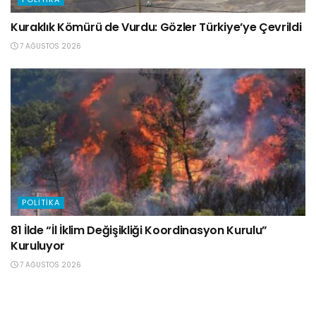
Kuraklık Kömürü de Vurdu: Gözler Türkiye’ye Çevrildi
7 AĞUSTOS 2026
POLITIKA
81 İlde “İl İklim Değişikliği Koordinasyon Kurulu”
Kuruluyor
7 AĞUSTOS 2026