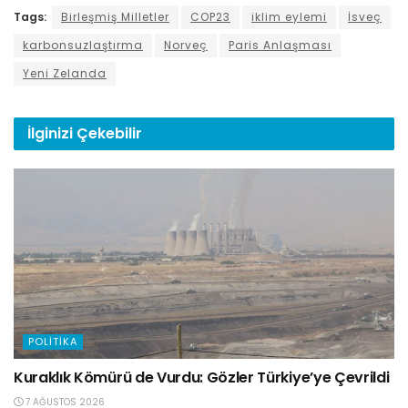
Tags:
Birleşmiş Milletler
COP23
iklim eylemi
İsveç
karbonsuzlaştırma
Norveç
Paris Anlaşması
Yeni Zelanda
İlginizi
Çekebilir
POLITIKA
Kuraklık Kömürü de Vurdu: Gözler Türkiye’ye Çevrildi
7 AĞUSTOS 2026