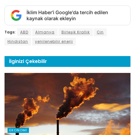
İklim Haber'i Google'da tercih edilen
kaynak olarak ekleyin
Tags:
ABD
Almanya
Birleşik Krallık
Çin
Hindistan
yenilenebilir enerji
İlginizi
Çekebilir
EKONOMI