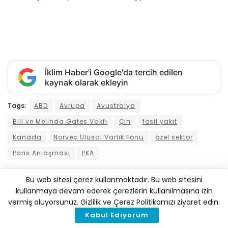
İklim Haber'i Google'da tercih edilen
kaynak olarak ekleyin
Tags:
ABD
Avrupa
Avustralya
Bill ve Melinda Gates Vakfı
Çin
fosil yakıt
Kanada
Norveç Ulusal Varlık Fonu
özel sektör
Paris Anlaşması
PKA
Bu web sitesi çerez kullanmaktadır. Bu web sitesini
İlginizi
Çekebilir
kullanmaya devam ederek çerezlerin kullanılmasına izin
vermiş oluyorsunuz. Gizlilik ve Çerez Politikamızı ziyaret edin.
Kabul Ediyorum