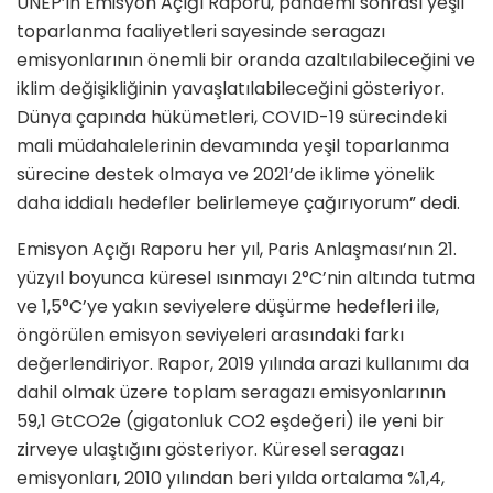
UNEP’in Emisyon Açığı Raporu, pandemi sonrası yeşil
toparlanma faaliyetleri sayesinde seragazı
emisyonlarının önemli bir oranda azaltılabileceğini ve
iklim değişikliğinin yavaşlatılabileceğini gösteriyor.
Dünya çapında hükümetleri, COVID-19 sürecindeki
mali müdahalelerinin devamında yeşil toparlanma
sürecine destek olmaya ve 2021’de iklime yönelik
daha iddialı hedefler belirlemeye çağırıyorum” dedi.
Emisyon Açığı Raporu her yıl, Paris Anlaşması’nın 21.
yüzyıl boyunca küresel ısınmayı 2°C’nin altında tutma
ve 1,5°C’ye yakın seviyelere düşürme hedefleri ile,
öngörülen emisyon seviyeleri arasındaki farkı
değerlendiriyor. Rapor, 2019 yılında arazi kullanımı da
dahil olmak üzere toplam seragazı emisyonlarının
59,1 GtCO2e (gigatonluk CO2 eşdeğeri) ile yeni bir
zirveye ulaştığını gösteriyor. Küresel seragazı
emisyonları, 2010 yılından beri yılda ortalama %1,4,