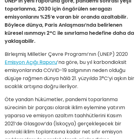
UNEP’in yeni raporuna göre, pandemi sonrası yeşil
toparlanma, 2030 için öngörülen seragazı
emisyonlarını %25’e varan bir oranda azaltabilir.
Böylece dünya, Paris Anlaşması’nda belirlenen
küresel ısınmayı 2°C ile sınırlama hedefine daha da
yaklaşabilir.
Birleşmiş Milletler Çevre Programı’nın (UNEP) 2020
Emisyon Açığı Raporu
’na göre, bu yıl karbondioksit
emisyonlarında COVID-19 salgınının neden olduğu
düşüşe rağmen dünya hâlâ 21. yüzyılda 3°C’yi aşkın bir
sıcaklık artışına doğru ilerliyor.
Öte yandan hükümetler, pandemi toparlanma
sürecinin bir parçası olarak iklim eylemine yatırım
yaparsa ve emisyon azaltım taahhütlerini Kasım
2021’de Glasgow’da (İskoçya) gerçekleşecek bir
sonraki iklim toplantısına kadar net sıfır emisyon