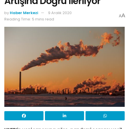
Artışına Doğru İlerliyor
by
Haber Merkezi
9 Aralık 2020
A
A
Reading Time: 5 mins read