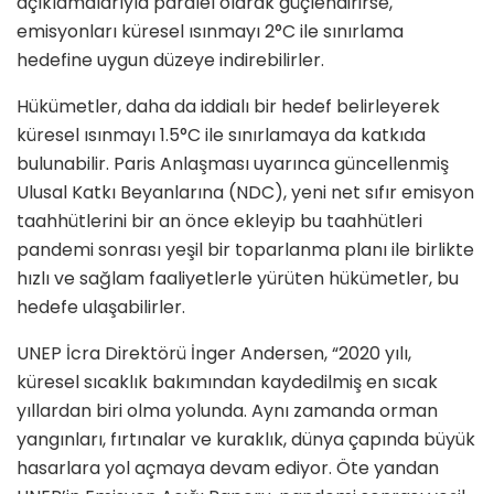
açıklamalarıyla paralel olarak güçlendirirse,
emisyonları küresel ısınmayı 2°C ile sınırlama
hedefine uygun düzeye indirebilirler.
Hükümetler, daha da iddialı bir hedef belirleyerek
küresel ısınmayı 1.5°C ile sınırlamaya da katkıda
bulunabilir. Paris Anlaşması uyarınca güncellenmiş
Ulusal Katkı Beyanlarına (NDC), yeni net sıfır emisyon
taahhütlerini bir an önce ekleyip bu taahhütleri
pandemi sonrası yeşil bir toparlanma planı ile birlikte
hızlı ve sağlam faaliyetlerle yürüten hükümetler, bu
hedefe ulaşabilirler.
UNEP İcra Direktörü İnger Andersen, “2020 yılı,
küresel sıcaklık bakımından kaydedilmiş en sıcak
yıllardan biri olma yolunda. Aynı zamanda orman
yangınları, fırtınalar ve kuraklık, dünya çapında büyük
hasarlara yol açmaya devam ediyor. Öte yandan