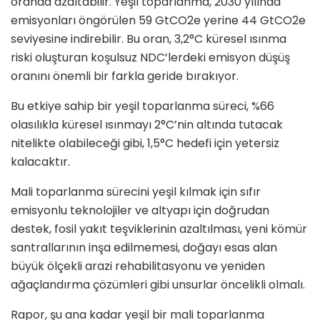
oranda azaltabilir. Yeşil toparlanma, 2030 yılında
emisyonları öngörülen 59 GtCO2e yerine 44 GtCO2e
seviyesine indirebilir. Bu oran, 3,2°C küresel ısınma
riski oluşturan koşulsuz NDC’lerdeki emisyon düşüş
oranını önemli bir farkla geride bırakıyor.
Bu etkiye sahip bir yeşil toparlanma süreci, %66
olasılıkla küresel ısınmayı 2°C’nin altında tutacak
nitelikte olabileceği gibi, 1,5°C hedefi için yetersiz
kalacaktır.
Mali toparlanma sürecini yeşil kılmak için sıfır
emisyonlu teknolojiler ve altyapı için doğrudan
destek, fosil yakıt teşviklerinin azaltılması, yeni kömür
santrallarının inşa edilmemesi, doğayı esas alan
büyük ölçekli arazi rehabilitasyonu ve yeniden
ağaçlandırma çözümleri gibi unsurlar öncelikli olmalı.
Rapor, şu ana kadar yeşil bir mali toparlanma