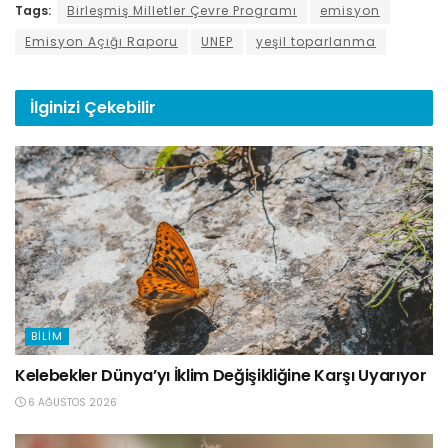
Tags:
Birleşmiş Milletler Çevre Programı
emisyon
Emisyon Açığı Raporu
UNEP
yeşil toparlanma
İlginizi
Çekebilir
BILIM
Kelebekler Dünya’yı İklim Değişikliğine Karşı Uyarıyor
6 AĞUSTOS 2026