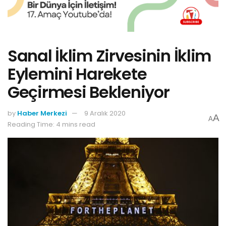
Sanal İklim Zirvesinin İklim
Eylemini Harekete
Geçirmesi Bekleniyor
by
Haber Merkezi
9 Aralık 2020
A
A
Reading Time: 4 mins read