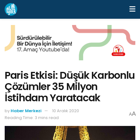
Paris Etkisi: Düşük Karbonlu
Çözümler 35 Milyon
İstihdam Yaratacak
by
Haber Merkezi
10 Aralık 2020
A
A
Reading Time: 3 mins read