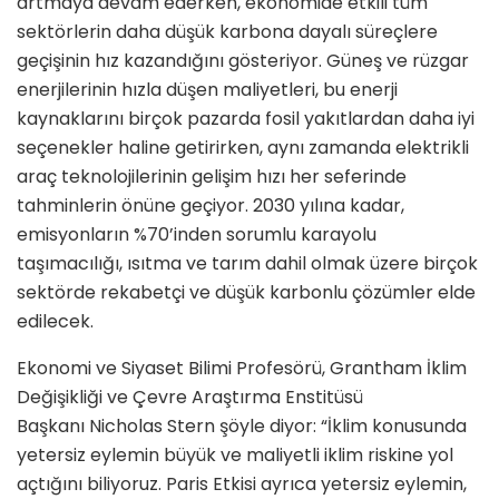
artmaya devam ederken, ekonomide etkili tüm
sektörlerin daha düşük karbona dayalı süreçlere
geçişinin hız kazandığını gösteriyor. Güneş ve rüzgar
enerjilerinin hızla düşen maliyetleri, bu enerji
kaynaklarını birçok pazarda fosil yakıtlardan daha iyi
seçenekler haline getirirken, aynı zamanda elektrikli
araç teknolojilerinin gelişim hızı her seferinde
tahminlerin önüne geçiyor. 2030 yılına kadar,
emisyonların %70’inden sorumlu karayolu
taşımacılığı, ısıtma ve tarım dahil olmak üzere birçok
sektörde rekabetçi ve düşük karbonlu çözümler elde
edilecek.
Ekonomi ve Siyaset Bilimi Profesörü, Grantham İklim
Değişikliği ve Çevre Araştırma Enstitüsü
Başkanı Nicholas Stern şöyle diyor: “İklim konusunda
yetersiz eylemin büyük ve maliyetli iklim riskine yol
açtığını biliyoruz. Paris Etkisi ayrıca yetersiz eylemin,