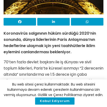
Koronavirüs salgınının hüküm sürdüğü 2020’nin
sonunda, dünya liderlerinin Paris Anlaşması’nın
hedeflerine ulaşmak için yeni taahhütlerle iklim
eylemini canlandırması bekleniyor.
70’ten fazla devlet başkanı ile iş dünyası ve sivil
toplum liderleri, Paris’te küresel ısınmayı “2 derecenin
altında” sınırlandırma ve 1.5 derece için çaba
gösterme konusunda Paris’te anlaşmaya vardıktan
Bu web sitesi çerez kullanmaktadır. Bu web sitesini
beş yıl sonra 12 Aralık’ta sanal iklim zirvesinde bir
kullanmaya devam ederek çerezlerin kullanılmasına izin
araya gelecek.
vermiş oluyorsunuz. Gizlilik ve Çerez Politikamızı ziyaret edin.
Kabul Ediyorum
Zirve, ülkelerin ısınma hedeflerini karşılamak için her