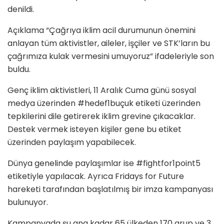
denildi.
Açıklama “Çağrıya iklim acil durumunun önemini
anlayan tüm aktivistler, aileler, işçiler ve STK’ların bu
çağrımıza kulak vermesini umuyoruz” ifadeleriyle son
buldu.
Genç iklim aktivistleri, 11 Aralık Cuma günü sosyal
medya üzerinden #hedef1buçuk etiketi üzerinden
tepkilerini dile getirerek iklim grevine çıkacaklar.
Destek vermek isteyen kişiler gene bu etiket
üzerinden paylaşım yapabilecek.
Dünya genelinde paylaşımlar ise #fightfor1point5
etiketiyle yapılacak. Ayrıca Fridays for Future
hareketi tarafından başlatılmış bir imza kampanyası
bulunuyor.
Kampanyada şu ana kadar 65 ülkeden 170 grup ve 3