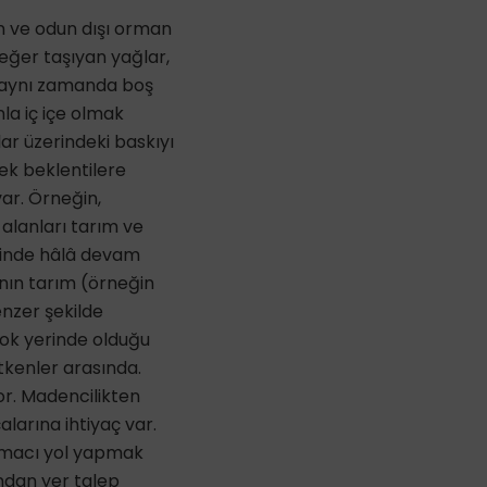
n ve odun dışı orman
değer taşıyan yağlar,
ar aynı zamanda boş
la iç içe olmak
ar üzerindeki baskıyı
ek beklentilere
ar. Örneğin,
 alanları tarım ve
erinde hâlâ devam
nın tarım (örneğin
enzer şekilde
çok yerinde olduğu
tkenler arasında.
or. Madencilikten
alarına ihtiyaç var.
ırmacı yol yapmak
andan yer talep