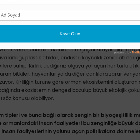
rman alanlarının niteliklerinin zarar görmesi biyolojik çeş
yor. Ormanlar zarar gördükçe hem canlı türlerinin çeşitlil
alma meydana geliyor. Biyolojik çeşitlilikte yaşanan bu o
sını olumsuz etkiliyor ve kırılması mümkün olmayan bir k
.
a zarar veren önemli etkenlerden. Çeşitli kimyasalların top
va kirliliği, plastik atıklar, endüstri kaynaklı zehirli atıklar
lere sahip. Kirlilik dediğimiz olguya yol açan her türlü atı
uran bitkiler, hayvanlar ya da diğer canlılara zarar veriyo
zuyor. Kirliliğin türüne göre orman ekosistemini oluşturan 
dığında ekosistemin dengesi bozulup büyük ekolojik çök
 söz konusu olabiliyor.
lim tipleri ve buna bağlı olarak zengin bir biyoçeşitlilik 
kte ormanlardaki insan faaliyetleri bu zenginliğe büyük 
insan faaliyetlerinin yolunu açan politikalara dair neler