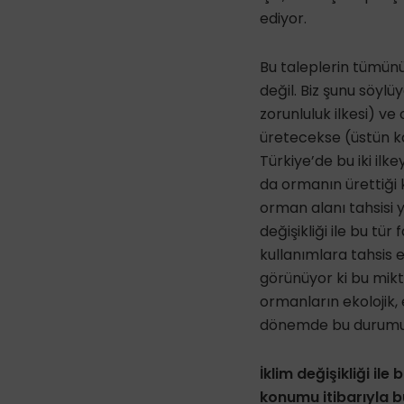
ediyor.
Bu taleplerin tümü
değil. Biz şunu söyl
zorunluluk ilkesi) 
üretecekse (üstün kam
Türkiye’de bu iki il
da ormanın ürettiği
orman alanı tahsisi 
değişikliği ile bu tü
kullanımlara tahsis e
görünüyor ki bu mikta
ormanların ekolojik, 
dönemde bu durumun 
İklim değişikliği ile
konumu itibarıyla 