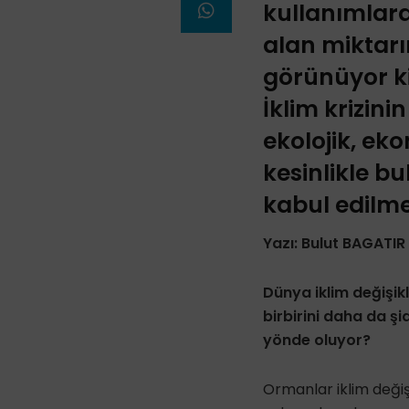
kullanımlara
alan miktarın
görünüyor ki 
İklim krizin
ekolojik, eko
kesinlikle 
kabul edilmes
Yazı: Bulut BAGATIR
Dünya iklim değişikliğ
birbirini daha da şi
yönde oluyor?
Ormanlar iklim değişik