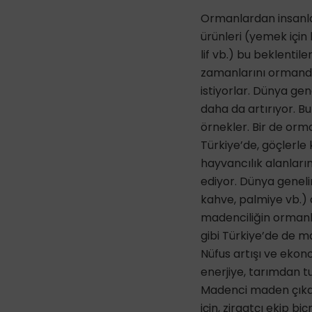
Ormanlardan insanlar
ürünleri (yemek için 
lif vb.) bu beklenti
zamanlarını ormanda 
istiyorlar. Dünya ge
daha da artırıyor. B
örnekler. Bir de or
Türkiye’de, göçlerle
hayvancılık alanları
ediyor. Dünya genel
kahve, palmiye vb.) 
madenciliğin ormanla
gibi Türkiye’de de m
Nüfus artışı ve ekon
enerjiye, tarımdan tu
Madenci maden çıkarm
için, ziraatçı ekip b