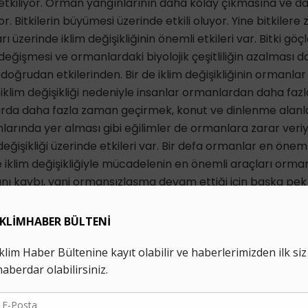
etkiliyor. Orman yangınlarının daha kolay çıkmasına ve d
r. Bitkilerin büyümesi üzerinde etkili oluyor. Yine bitkiler
ı üzerinde iklim değişikliğinin önemli etkileri var. Bitki göç
ğişmesi ve ormanlardaki biyolojik çeşitliliğin azalması da 
oğrudan etkilerinden. Bir de iklim değişikliğinin ormanlar
n, iklim değişikliği nedeniyle insanlar ormanlardan daha fa
arda daha fazla zaman geçirmek, konut ve dinlenme alanl
nlarında yer alması gibi eğilimler de ormanlara zarar ver
eğişikliği üzerinde etkileri var. Bir defa ormanlar en önem
e iklim değişikliğiyle mücadelenin en önemli araçları orman
nı kaybı, yani ormansızlaşma devam ettiği için başka pe
manlardan iklim değişikliğiyle mücadele konusunda da yet
.
r karasal biyolojik çeşitliliğe ev sahipliği yapan en öneml
rının yalnızca %30’u ormanlarla kaplı olmasına karşın tüm 
iliğin %80’i ormanlarda bulunuyor. Ormanlarla ilgili her türlü