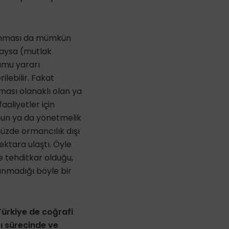
lanması da mümkün
daysa (mutlak
amu yararı
lebilir. Fakat
ması olanaklı olan ya
aliyetler için
anun ya da yönetmelik
müzde ormancılık dışı
ektara ulaştı. Öyle
ce tehditkar olduğu,
lunmadığı böyle bir
. Türkiye de coğrafi
ı sürecinde ve