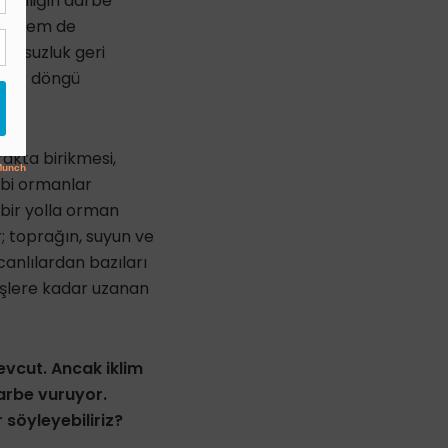
itliliğin darbe
iği hem de
lumsuzluk geri
ısır döngü
rakta birikmesi,
 gibi ormanlar
k bir yolla orman
r; toprağın, suyun ve
canlılardan bazıları
üşlere kadar uzanan
mevcut. Ancak iklim
darbe vuruyor.
 söyleyebiliriz?