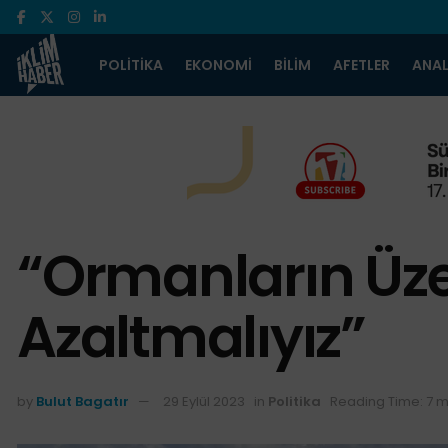
POLITIKA
EKONOMI
BILIM
AFETLER
ANAL
“Ormanların Üze
Azaltmalıyız”
by
Bulut Bagatır
29 Eylül 2023
in
Politika
Reading Time: 7 m