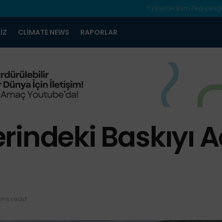
Türkiye’de İklim Değişlikliği
IZ
CLIMATE NEWS
RAPORLAR
rindeki Baskıyı A
ins read