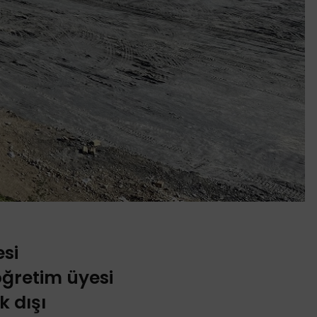
si
öğretim üyesi
 dışı