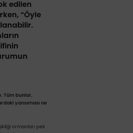
ok edilen
irken, “Öyle
lanabilir.
nların
ifinin
durumun
nde. Tüm bunlar,
nlardaki yansıması ne
işikliği ormanları pek