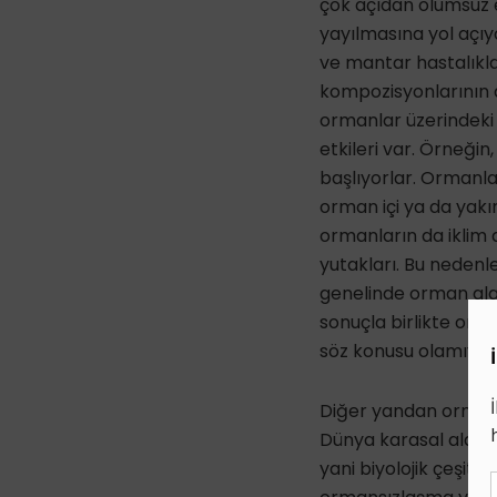
çok açıdan olumsuz 
yayılmasına yol açıyo
ve mantar hastalıklar
kompozisyonlarının de
ormanlar üzerindeki d
etkileri var. Örneği
başlıyorlar. Ormanl
orman içi ya da yakı
ormanların da iklim d
yutakları. Bu nedenl
genelinde orman ala
sonuçla birlikte or
söz konusu olamıyor
Diğer yandan ormanla
Dünya karasal alanla
yani biyolojik çeşitl