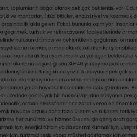
ın, toplumların doğal olarak pek çok beklentisi var. Odu
bitki ve mantarlar, tıbbi bitkiler, endüstriyel ve kozmetik 
ler arasında ilk akla gelen. Fakat bununla kalmıyor. İnsanl
geçirmek, turistik ve rekreasyonel faaliyetlerinde orman
nelinde nüfusun artması ve beklentilerin çoğalması ormanl
u saydıklarım orman, orman olarak kalırken karşılanabilec
manı orman olarak koruyamamamıza yol açan beklentiler v
 kırsal alanların boşaldığı son 30-40 yılı saymazsak orman
na dönüştürüldü. Bu eğilimne yazık ki dünyanın pek çok y
indeki ormansızlaşmanın en önemli nedeni orman alanları
alanlarına ya da hayvancılık alanlarına dönüştürülmesi. B
r üzerinde çok büyük bir baskısı var. Yine dünyanın pek 
adencilik, orman ekosistemlerine zarar veren en önemli e
omik büyüme arzusu daha fazla üretim ve tüketimi tetikliy
rizme her türlü mal ve hizmet üretimi için geniş arazi parç
ak için, enerjici türbin ya da santral kurmak için, ulaşt
içmek için, turizmci tesis yapıp müşteri ağırlamak için orm