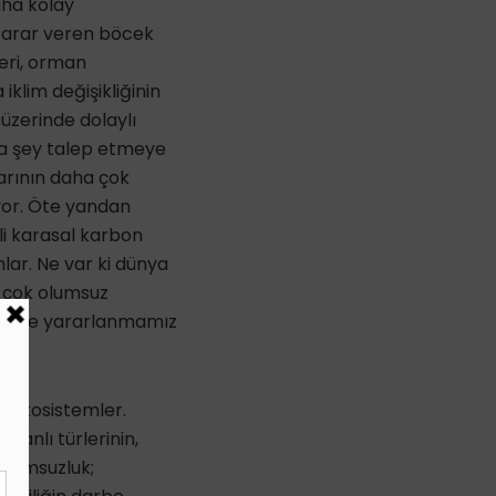
aha kolay
e zarar veren böcek
leri, orman
iklim değişikliğinin
 üzerinde dolaylı
zla şey talep etmeye
arının daha çok
iyor. Öte yandan
li karasal karbon
lar. Ne var ki dünya
k çok olumsuz
erince yararlanmamız
i ekosistemler.
canlı türlerinin,
 olumsuzluk;