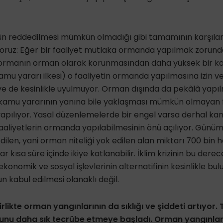
nün reddedilmesi mümkün olmadığı gibi tamamının karşı
üyoruz: Eğer bir faaliyet mutlaka ormanda yapılmak zorun
ve ormanın orman olarak korunmasından daha yüksek bir k
u yararı ilkesi) o faaliyetin ormanda yapılmasına izin veri
keye de kesinlikle uyulmuyor. Orman dışında da pekâlâ yapıl
 kamu yararının yanına bile yaklaşması mümkün olmayan fa
yapılıyor. Yasal düzenlemelerde bir engel varsa derhal k
r faaliyetlerin ormanda yapılabilmesinin önü açılıyor. Günü
dilen, yani orman niteliği yok edilen alan miktarı 700 bin h
r kısa süre içinde ikiye katlanabilir. İklim krizinin bu dere
ekonomik ve sosyal işlevlerinin alternatifinin kesinlikle bu
kabul edilmesi olanaklı değil.
 birlikte orman yangınlarının da sıklığı ve şiddeti artıyor
bunu daha sık tecrübe etmeye başladı. Orman yangınlar