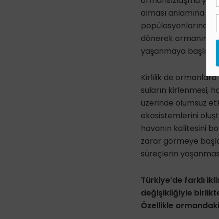
ormansızlaşma ya da o
alması anlamına geli
popülasyonlarında az
dönerek ormanın yapı
yaşanmaya başlıyor
Kirlilik de ormanlar
suların kirlenmesi, ha
üzerinde olumsuz etki
ekosistemlerini oluşt
havanın kalitesini bo
zarar görmeye başla
süreçlerin yaşanması
Türkiye’de farklı ik
değişikliğiyle birli
Özellikle ormandaki 