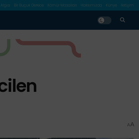
 Algısı
Bir Buçuk Derece
Kömür Masalları
Hakkımızda
Künye
İletişim
cilen
A
A