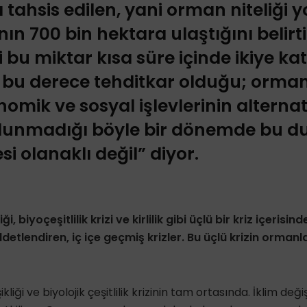
 tahsis edilen, yani orman niteliği y
ın 700 bin hektara ulaştığını belirt
bu miktar kısa süre içinde ikiye kat
in bu derece tehditkar olduğu; orma
nomik ve sosyal işlevlerinin alternat
bulunmadığı böyle bir dönemde bu 
i olanaklı değil” diyor.
i, biyoçeşitlilik krizi ve kirlilik gibi üçlü bir kriz içerisi
ddetlendiren, iç içe geçmiş krizler. Bu üçlü krizin orma
liği ve biyolojik çeşitlilik krizinin tam ortasında. İklim değ