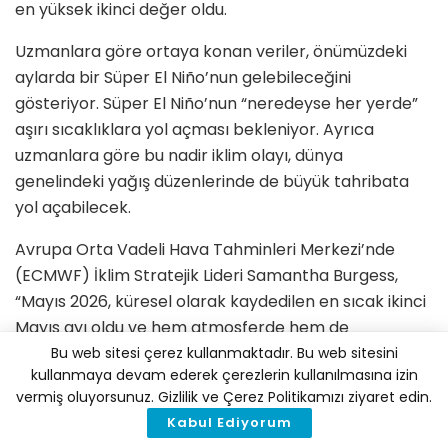
en yüksek ikinci değer oldu.
Uzmanlara göre ortaya konan veriler, önümüzdeki
aylarda bir Süper El Niño’nun gelebileceğini
gösteriyor. Süper El Niño’nun “neredeyse her yerde”
aşırı sıcaklıklara yol açması bekleniyor. Ayrıca
uzmanlara göre bu nadir iklim olayı, dünya
genelindeki yağış düzenlerinde de büyük tahribata
yol açabilecek.
Avrupa Orta Vadeli Hava Tahminleri Merkezi’nde
(ECMWF) İklim Stratejik Lideri Samantha Burgess,
“Mayıs 2026, küresel olarak kaydedilen en sıcak ikinci
Mayıs ayı oldu ve hem atmosferde hem de
okyanusta rekor seviyelere yakın sıcaklıklara yol açtı.
Bu web sitesi çerez kullanmaktadır. Bu web sitesini
kullanmaya devam ederek çerezlerin kullanılmasına izin
Avrupa’da, alışılmadık derecede erken ve yoğun bir
vermiş oluyorsunuz. Gizlilik ve Çerez Politikamızı ziyaret edin.
sıcak hava dalgası, iklim aşırılıklarının istisna
Kabul Ediyorum
olmaktan ziyade ne kadar hızlı bir şekilde yeni normal