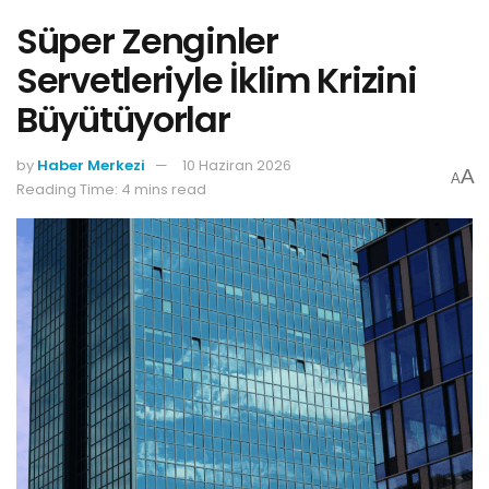
Süper Zenginler
Servetleriyle İklim Krizini
Büyütüyorlar
by
Haber Merkezi
10 Haziran 2026
A
A
Reading Time: 4 mins read