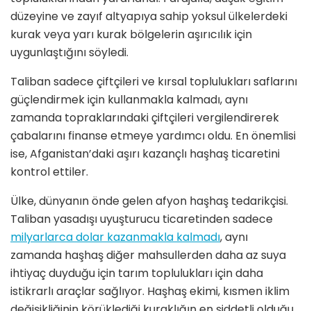
düzeyine ve zayıf altyapıya sahip yoksul ülkelerdeki
kurak veya yarı kurak bölgelerin aşırıcılık için
uygunlaştığını söyledi.
Taliban sadece çiftçileri ve kırsal toplulukları saflarını
güçlendirmek için kullanmakla kalmadı, aynı
zamanda topraklarındaki çiftçileri vergilendirerek
çabalarını finanse etmeye yardımcı oldu. En önemlisi
ise, Afganistan’daki aşırı kazançlı haşhaş ticaretini
kontrol ettiler.
Ülke, dünyanın önde gelen afyon haşhaş tedarikçisi.
Taliban yasadışı uyuşturucu ticaretinden sadece
milyarlarca dolar kazanmakla kalmadı
, aynı
zamanda haşhaş diğer mahsullerden daha az suya
ihtiyaç duyduğu için tarım toplulukları için daha
istikrarlı araçlar sağlıyor. Haşhaş ekimi, kısmen iklim
değişikliğinin körüklediği kuraklığın en şiddetli olduğu