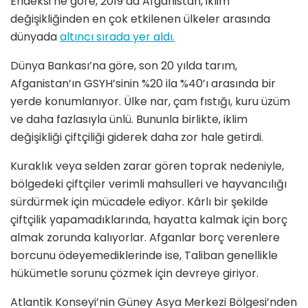
Endeksi’ne göre, 2019’da Afganistan, iklim
değişikliğinden en çok etkilenen ülkeler arasında
dünyada
altıncı sırada yer aldı.
Dünya Bankası’na göre, son 20 yılda tarım,
Afganistan’ın GSYH’sinin %20 ila %40’ı arasında bir
yerde konumlanıyor. Ülke nar, çam fıstığı, kuru üzüm
ve daha fazlasıyla ünlü. Bununla birlikte, iklim
değişikliği çiftçiliği giderek daha zor hale getirdi.
Kuraklık veya selden zarar gören toprak nedeniyle,
bölgedeki çiftçiler verimli mahsulleri ve hayvancılığı
sürdürmek için mücadele ediyor. Kârlı bir şekilde
çiftçilik yapamadıklarında, hayatta kalmak için borç
almak zorunda kalıyorlar. Afganlar borç verenlere
borcunu ödeyemediklerinde ise, Taliban genellikle
hükümetle sorunu çözmek için devreye giriyor.
Atlantik Konseyi’nin Güney Asya Merkezi Bölgesi’nden