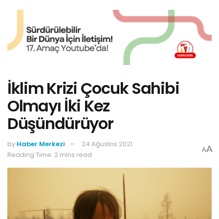
İklim Krizi Çocuk Sahibi
Olmayı İki Kez
Düşündürüyor
by
Haber Merkezi
24 Ağustos 2021
A
A
Reading Time: 2 mins read