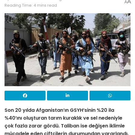
A
A
Reading Time: 4 mins read
Son 20 yılda Afganistan’ın GSYH’sinin %20 ila
%40’ını oluşturan tarım kuraklık ve sel nedeniyle
çok fazla zarar gördü. Taliban ise değişen iklimle
mücadele eden çiftçilerin durumundan yararlandı.