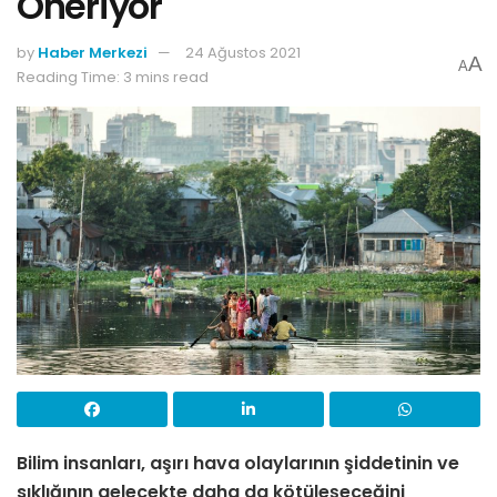
Öneriyor
by
Haber Merkezi
24 Ağustos 2021
A
A
Reading Time: 3 mins read
Bilim insanları, aşırı hava olaylarının şiddetinin ve
sıklığının gelecekte daha da kötüleşeceğini