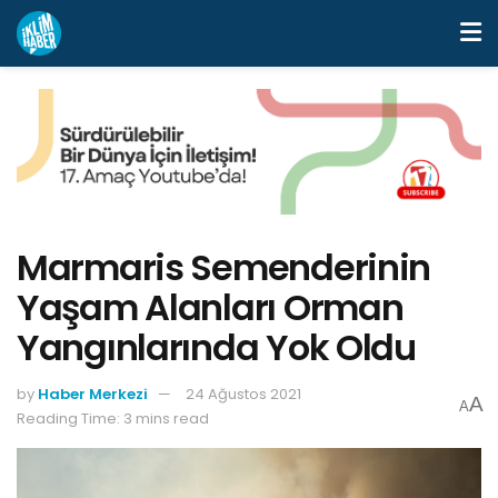
Marmaris Semenderinin
Yaşam Alanları Orman
Yangınlarında Yok Oldu
by
Haber Merkezi
24 Ağustos 2021
A
A
Reading Time: 3 mins read