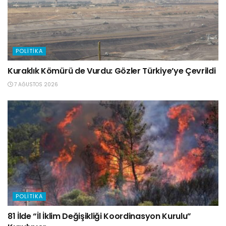
POLITIKA
Kuraklık Kömürü de Vurdu: Gözler Türkiye’ye Çevrildi
7 AĞUSTOS 2026
POLITIKA
81 İlde “İl İklim Değişikliği Koordinasyon Kurulu”