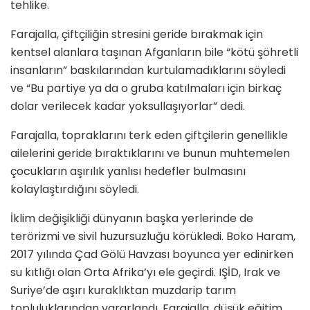
tehlike.
Farajalla, çiftçiliğin stresini geride bırakmak için
kentsel alanlara taşınan Afganların bile “kötü şöhretli
insanların” baskılarından kurtulamadıklarını söyledi
ve “Bu partiye ya da o gruba katılmaları için birkaç
dolar verilecek kadar yoksullaşıyorlar” dedi.
Farajalla, topraklarını terk eden çiftçilerin genellikle
ailelerini geride bıraktıklarını ve bunun muhtemelen
çocukların aşırılık yanlısı hedefler bulmasını
kolaylaştırdığını söyledi.
İklim değişikliği dünyanın başka yerlerinde de
terörizmi ve sivil huzursuzluğu körükledi. Boko Haram,
2017 yılında Çad Gölü Havzası boyunca yer edinirken
su kıtlığı olan Orta Afrika’yı ele geçirdi. IŞİD, Irak ve
Suriye’de aşırı kuraklıktan muzdarip tarım
topluluklarından yararlandı. Farajalla, düşük eğitim