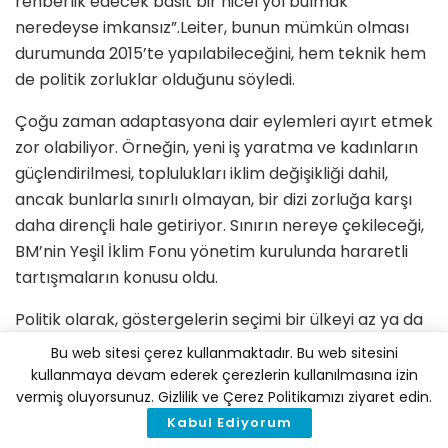
rehberlik edecek basit bir nicel yol bulmak
neredeyse imkansız”.Leiter, bunun mümkün olması
durumunda 2015’te yapılabileceğini, hem teknik hem
de politik zorluklar olduğunu söyledi.
Çoğu zaman adaptasyona dair eylemleri ayırt etmek
zor olabiliyor. Örneğin, yeni iş yaratma ve kadınların
güçlendirilmesi, toplulukları iklim değişikliği dahil,
ancak bunlarla sınırlı olmayan, bir dizi zorluğa karşı
daha dirençli hale getiriyor. Sınırın nereye çekileceği,
BM’nin Yeşil İklim Fonu yönetim kurulunda hararetli
tartışmaların konusu oldu.
Politik olarak, göstergelerin seçimi bir ülkeyi az ya da
çok savunmasız gösterebilir. Sınırlı bir iklim yardımı
Bu web sitesi çerez kullanmaktadır. Bu web sitesini
havuzu için rekabet ederken bu önemlidir.
kullanmaya devam ederek çerezlerin kullanılmasına izin
vermiş oluyorsunuz. Gizlilik ve Çerez Politikamızı ziyaret edin.
Stockholm Çevre Enstitüsü’nden Richard Klein 2009
Kabul Ediyorum
tarihli bir
makalesinde
, iklim etkilerini karşılaştırmanın