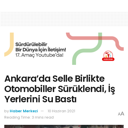
Ankara’da Selle Birlikte
Otomobiller Sürüklendi, İş
Yerlerini Su Bastı
by
Haber Merkezi
10 Haziran 2021
A
A
Reading Time: 3 mins read