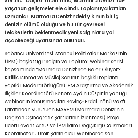
Sorunu” başlıklı toplantıda, Marmara Denizi’nde
yaşanan gelişmeler ele alındı. Toplantıya katılan
uzmanlar, Marmara Denizi’ndeki yıkımın bir iç
denizin ölümü olduğu ve bu tür çevresel
felaketlerin beklenmedik yeni salgınlara yol
açabileceği uyarısında bulundu.
Sabancı Üniversitesi İstanbul Politikalar Merkezi’nin
(İPM) başlattığı “Salgın ve Toplum” webinar serisi
kapsamında “Marmara Denizi’nde Neler Oluyor?
Kirlilik, Isınma ve Müsilaj Sorunu” başlıklı toplantı
yapıldı. Moderatörlüğünü İPM Araştırma ve Akademik
İlişkiler Koordinatörü
Senem Aydın Düzgit’in yaptığı
webinar’ın konuşmacıları Sevinç-Erdal İnönü Vakfı
tarafından yürütülen MAREM (Marmara Denizi’nin
Değişen Oşinografik Şartlarının İzlenmesi) Proje
Lideri
Levent Artüz
ve İPM İklim Değişikliği Çalışmaları
Koordinatörü
Ümit Şahin
oldu. Webinarda son