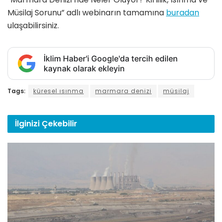
Müsilaj Sorunu” adlı webinarın tamamına
buradan
ulaşabilirsiniz.
İklim Haber'i Google'da tercih edilen
kaynak olarak ekleyin
Tags:
küresel ısınma
marmara denizi
müsilaj
İlginizi
Çekebilir