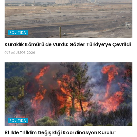
POLITIKA
Kuraklık Kömürü de Vurdu: Gözler Türkiye’ye Çevrildi
7 AĞUSTOS 2026
POLITIKA
81 İlde “İl İklim Değişikliği Koordinasyon Kurulu”