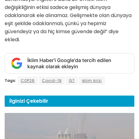
değişikliğinin etkisi sadece gelişmiş dünyaya
odaklanarak ele alınamaz. Gelişmekte olan dünyaya
eşit şekilde odaklanmalı, çünkü ya hepimiz
güvendeyiz ya da hiç kimse güvende değil” diye
ekledi.
İklim Haber'i Google'da tercih edilen
kaynak olarak ekleyin
Tags:
COP26
Covid-19
G7
iklim krizi
İlginizi
Çekebilir