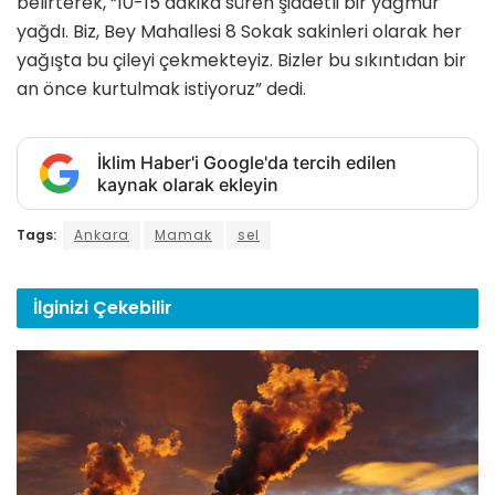
belirterek, “10-15 dakika süren şiddetli bir yağmur
yağdı. Biz, Bey Mahallesi 8 Sokak sakinleri olarak her
yağışta bu çileyi çekmekteyiz. Bizler bu sıkıntıdan bir
an önce kurtulmak istiyoruz” dedi.
İklim Haber'i Google'da tercih edilen
kaynak olarak ekleyin
Tags:
Ankara
Mamak
sel
İlginizi
Çekebilir