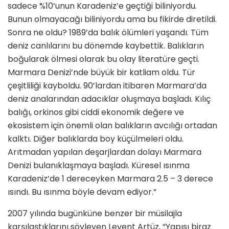
sadece %10’unun Karadeniz’e geçtiği biliniyordu.
Bunun olmayacağı biliniyordu ama bu fikirde diretildi.
Sonra ne oldu? 1989’da balık ölümleri yaşandı. Tüm
deniz canlılarını bu dönemde kaybettik. Balıkların
boğularak ölmesi olarak bu olay literatüre geçti.
Marmara Denizi’nde büyük bir katliam oldu. Tür
çeşitliliği kayboldu. 90’lardan itibaren Marmara’da
deniz analarından adacıklar oluşmaya başladı. Kılıç
balığı, orkinos gibi ciddi ekonomik değere ve
ekosistem için önemli olan balıkların avcılığı ortadan
kalktı. Diğer balıklarda boy küçülmeleri oldu.
Arıtmadan yapılan deşarjlardan dolayı Marmara
Denizi bulanıklaşmaya başladı. Küresel ısınma
Karadeniz’de 1 dereceyken Marmara 2.5 – 3 derece
ısındı. Bu ısınma böyle devam ediyor.”
2007 yılında bugünküne benzer bir müsilajla
karşılaştıklarını söyleyen Levent Artüz, “Yapısı biraz