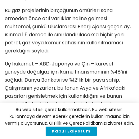
Bu gaz projelerinin birçoğunun ömürleri sona
ermeden önce atıl varlıklar haline gelmesi
muhtemel, çünkü Uluslararası Enerji Ajansı geçen ay,
ısınma 1.5 derece ile sınırlandırılacaksa hiçbir yeni
petrol, gaz veya kömür sahasının kullanılmaması
gerektiğini söyledi.
Üç hükümet – ABD, Japonya ve Çin – küresel
güneyde doğalgaz için kamu finansmanının %48’ini
sağladı. Dünya Bankası ise %12’lik bir paya sahip.
Çalışmanın yazarları, bu fonun Asya ve Afrika’daki
pazarları genişletmek için kullanıldığını ve bunun
zengin ülkelerdeki petrol endüstrilerine fayda
Bu web sitesi çerez kullanmaktadır. Bu web sitesini
sağlayacağını söyledi.
kullanmaya devam ederek çerezlerin kullanılmasına izin
vermiş oluyorsunuz. Gizlilik ve Çerez Politikamızı ziyaret edin.
Raporun başyazarı Greg Muttitt, “Avustralya ve ABD
Kabul Ediyorum
gibi ülkeler sıvılaştırılmış doğalgaz ihracatlarını büyük