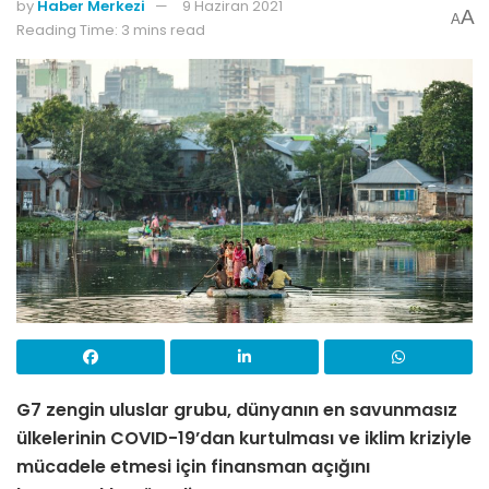
by
Haber Merkezi
9 Haziran 2021
A
A
Reading Time: 3 mins read
G7 zengin uluslar grubu, dünyanın en savunmasız
ülkelerinin COVID-19’dan kurtulması ve iklim kriziyle
mücadele etmesi için finansman açığını