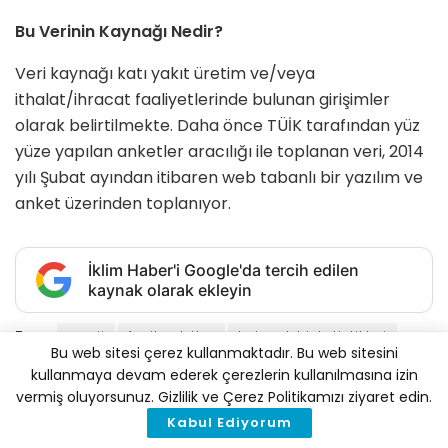
Bu Verinin Kaynağı Nedir?
Veri kaynağı katı yakıt üretim ve/veya
ithalat/ihracat faaliyetlerinde bulunan girişimler
olarak belirtilmekte. Daha önce TÜİK tarafından yüz
yüze yapılan anketler aracılığı ile toplanan veri, 2014
yılı Şubat ayından itibaren web tabanlı bir yazılım ve
anket üzerinden toplanıyor.
İklim Haber'i Google'da tercih edilen
kaynak olarak ekleyin
Tags:
enerji
fosil yakıtlar
katı yakıt istatistikleri
Bu web sitesi çerez kullanmaktadır. Bu web sitesini
termik santral
TÜİK
kullanmaya devam ederek çerezlerin kullanılmasına izin
vermiş oluyorsunuz. Gizlilik ve Çerez Politikamızı ziyaret edin.
üretimin teslimatı karşılama oranı
Kabul Ediyorum