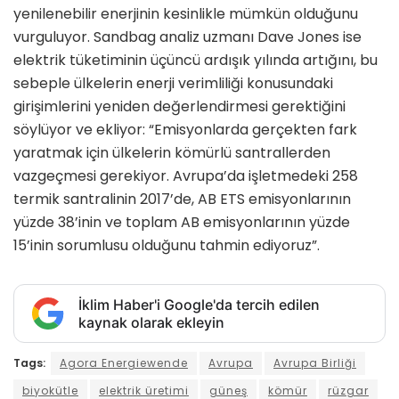
yenilenebilir enerjinin kesinlikle mümkün olduğunu
vurguluyor. Sandbag analiz uzmanı Dave Jones ise
elektrik tüketiminin üçüncü ardışık yılında artığını, bu
sebeple ülkelerin enerji verimliliği konusundaki
girişimlerini yeniden değerlendirmesi gerektiğini
söylüyor ve ekliyor: “Emisyonlarda gerçekten fark
yaratmak için ülkelerin kömürlü santrallerden
vazgeçmesi gerekiyor. Avrupa’da işletmedeki 258
termik santralinin 2017’de, AB ETS emisyonlarının
yüzde 38’inin ve toplam AB emisyonlarının yüzde
15’inin sorumlusu olduğunu tahmin ediyoruz”.
İklim Haber'i Google'da tercih edilen
kaynak olarak ekleyin
Tags:
Agora Energiewende
Avrupa
Avrupa Birliği
biyokütle
elektrik üretimi
güneş
kömür
rüzgar