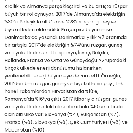
Krallık ve Almanya gerçekleştirdi ve bu artışta rüzgar
büyük bir rol oynuyor. 2017’de Almanya’da elektriğin
%30’u, Birleşik Krallık’ta ise %28’i rüzgar, güneş ve
biyokütleden elde edildi. En çarpıcı büyüme ise
Danimarka’da yaşandı. Danimarka, yıllık %7 oranında
bir artışla, 2017’de elektriğin %74’ünü rüzgar, güneş
ve biyokütleden üretti. İspanya, İsveç, Belçika,
Hollanda, Fransa ve Orta ve Güneydoğu Avrupa’daki
birçok ülkede enerji dönüşümü hızlanırken
yenilenebilir enerji büyümeye devam etti. Örneğin,
2011’den beri rüzgar, güneş ve biyokütlenin payı, tek
haneli rakamlardan Hırvatistan’da %18’e,
Romanya’da %16’ya çıktı. 2017 itibarıyla rüzgar, güneş
ve biyokütleden elektrik üretimi hâlâ %10’un altında
olan altı ülke var: Slovenya (%4), Bulgaristan (%7),
Fransa (%8), Slovakya (%8), Çek Cumhuriyeti (%8) ve
Macaristan (%10).