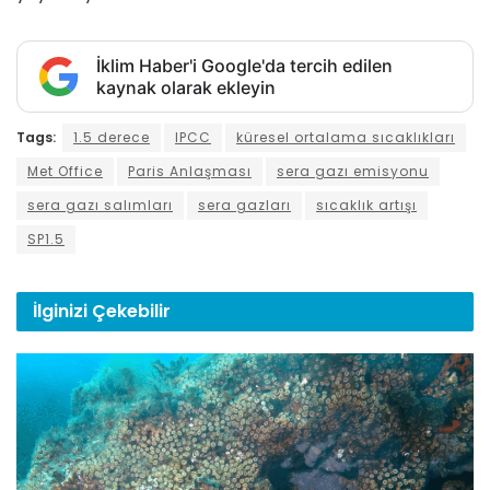
İklim Haber'i Google'da tercih edilen
kaynak olarak ekleyin
Tags:
1.5 derece
IPCC
küresel ortalama sıcaklıkları
Met Office
Paris Anlaşması
sera gazı emisyonu
sera gazı salımları
sera gazları
sıcaklık artışı
SP1.5
İlginizi
Çekebilir