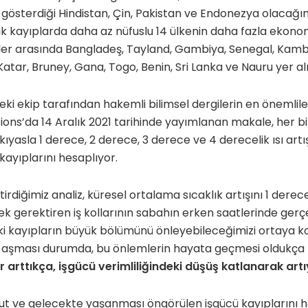
t gösterdiği Hindistan, Çin, Pakistan ve Endonezya olacağ
ak kayıplarda daha az nüfuslu 14 ülkenin daha fazla ekon
ler arasında Bangladeş, Tayland, Gambiya, Senegal, Kambo
 Katar, Bruney, Gana, Togo, Benin, Sri Lanka ve Nauru yer al
i ekip tarafından hakemli bilimsel dergilerin en önemlile
s’da 14 Aralık 2021 tarihinde yayımlanan makale, her bir
ıyasla 1 derece, 2 derece, 3 derece ve 4 derecelik ısı art
kayıplarını hesaplıyor.
tirdiğimiz analiz, küresel ortalama sıcaklık artışını 1 derece
gerektiren iş kollarının sabahın erken saatlerinde gerçek
eki kayıpların büyük bölümünü önleyebileceğimizi ortaya 
i aşması durumda, bu önlemlerin hayata geçmesi oldukça
ar arttıkça, işgücü verimliliğindeki düşüş katlanarak art
cut ve gelecekte yaşanması öngörülen işgücü kayıplarını 