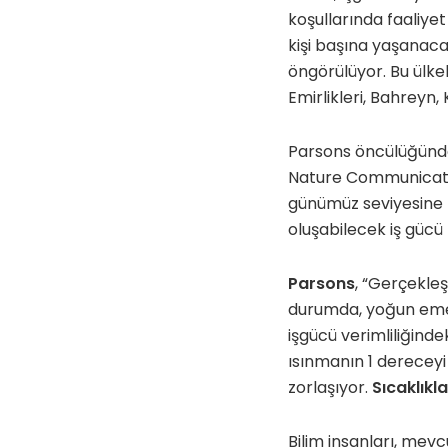
koşullarında faaliye
kişi başına yaşanac
öngörülüyor. Bu ülke
Emirlikleri, Bahreyn,
Parsons öncülüğündek
Nature Communication
günümüz seviyesine k
oluşabilecek iş gücü 
Parsons
, “Gerçekleş
durumda, yoğun emek 
işgücü verimliliğind
ısınmanın 1 derecey
zorlaşıyor.
Sıcaklıkl
Bilim insanları, mev