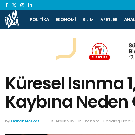
POLITIKA
EKONOMI
BILIM
AFETLER
ANAL
Küresel Isınma 1,
Kaybına Neden O
by
Haber Merkezi
15 Aralık 2021
in
Ekonomi
Reading Time: 3