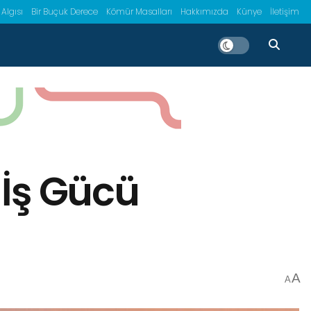
 Algısı
Bir Buçuk Derece
Kömür Masalları
Hakkımızda
Künye
İletişim
 İş Gücü
A
A