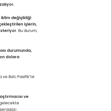
zalıyor.
,
iklim değişikliği
leştirilen işlerin,
österiyor
. Bu durum,
ması durumunda,
yon dolara
ve Batı Pasifik’te
raştırmacısı ve
 gelecekte
 seragazı