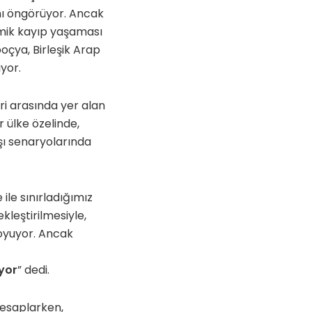
ını öngörüyor. Ancak
omik kayıp yaşaması
çya, Birleşik Arap
ıyor.
ri arasında yer alan
 ülke özelinde,
ışı senaryolarında
 ile sınırladığımız
leştirilmesiyle,
koyuyor. Ancak
ıyor
” dedi.
hesaplarken,