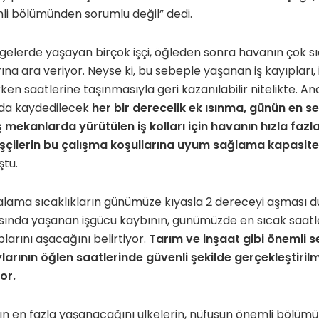
li bölümünden sorumlu değil” dedi.
ölgelerde yaşayan birçok işçi, öğleden sonra havanın çok s
ına ara veriyor. Neyse ki, bu sebeple yaşanan iş kayıpları,
en saatlerine taşınmasıyla geri kazanılabilir nitelikte. A
rda kaydedilecek
her bir derecelik ek ısınma, günün en se
ş mekanlarda yürütülen iş kolları için havanın hızla fazl
işçilerin bu çalışma koşullarına uyum sağlama kapasitele
ştu.
talama sıcaklıkların günümüze kıyasla 2 dereceyi aşması
rısında yaşanan işgücü kaybının, günümüzde en sıcak saatl
larını aşacağını belirtiyor.
Tarım ve inşaat gibi önemli se
larının öğlen saatlerinde güvenli şekilde gerçekleştiri
or.
nın en fazla yaşanacağını ülkelerin, nüfusun önemli bölüm