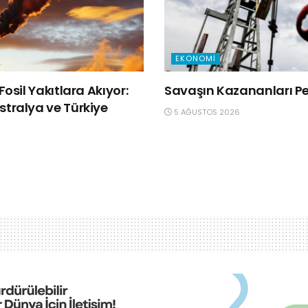
EKONOMI
Fosil Yakıtlara Akıyor:
Savaşın Kazananları Pet
tralya ve Türkiye
5 AĞUSTOS 2026