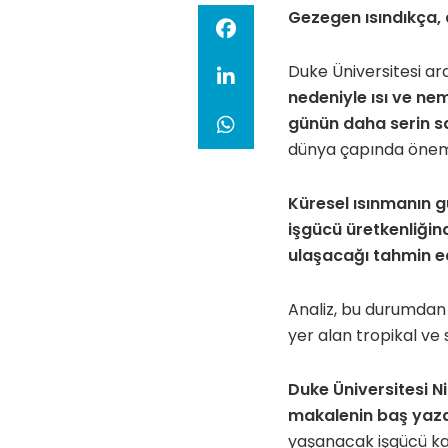
Gezegen ısındıkça, a
Duke Üniversitesi ar
nedeniyle ısı ve ne
günün daha serin sa
dünya çapında önemli
Küresel ısınmanın 
işgücü üretkenliğin
ulaşacağı tahmin ed
Analiz, bu durumdan 
yer alan tropikal ve 
Duke Üniversitesi N
makalenin baş yaza
yaşanacak işgücü kay