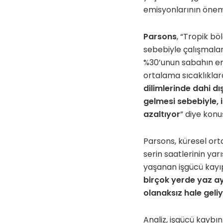
emisyonlarının önem
Parsons
, “Tropik b
sebebiyle çalışmalar
%30’unun sabahın erk
ortalama sıcaklıkla
dilimlerinde dahi dı
gelmesi sebebiyle, 
azaltıyor
” diye konu
Parsons, küresel or
serin saatlerinin ya
yaşanan işgücü kayıp
birçok yerde yaz ay
olanaksız hale geliy
Analiz, işgücü kaybı