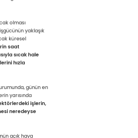
ıcak olması
 işgücünün yaklaşık
ncak küresel
rin saat
asıyla sıcak hale
rini hızla
 durumunda, günün en
erin yarısında
ktörlerdeki işlerin,
lmesi neredeyse
ünün açık hava