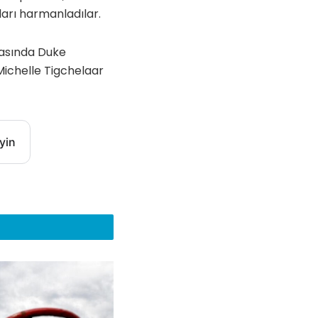
ları harmanladılar.
rasında Duke
Michelle Tigchelaar
yin