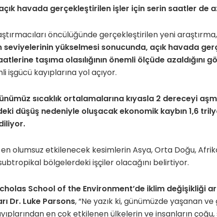
çık havada gerçekleştirilen işler için serin saatler de a
aştırmacıları öncülüğünde gerçekleştirilen yeni araştırma
m seviyelerinin yükselmesi sonucunda, açık havada gerçek
atlerine taşıma olasılığının önemli ölçüde azaldığını g
 işgücü kayıplarına yol açıyor.
günümüz sıcaklık ortalamalarına kıyasla 2 dereceyi aş
deki düşüş nedeniyle oluşacak ekonomik kaybın 1,6 tril
iliyor.
en olumsuz etkilenecek kesimlerin Asya, Orta Doğu, Afrika 
subtropikal bölgelerdeki işçiler olacağını belirtiyor.
icholas School of the Environment’de iklim değişikliği a
rı Dr. Luke Parsons
, “Ne yazık ki, günümüzde yaşanan ve
ıplarından en çok etkilenen ülkelerin ve insanların çoğu,