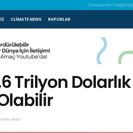
Türkiye’de İklim Değişlikliği
IZ
CLIMATE NEWS
RAPORLAR
6 Trilyon Dolarlık
labilir
 mins read