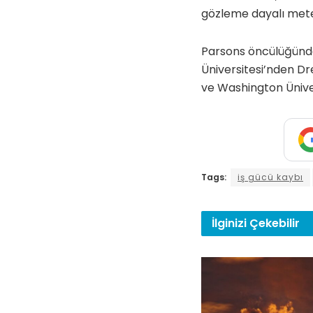
gözleme dayalı meteo
Parsons öncülüğünde 
Üniversitesi’nden Dr
ve Washington Üniver
Tags:
iş gücü kaybı
İlginizi
Çekebilir