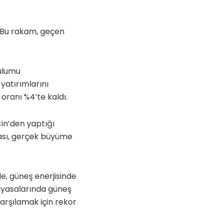
. Bu rakam, geçen
rulumu
yatırımlarını
oranı %4’te kaldı.
in’den yaptığı
ması, gerçek büyüme
de, güneş enerjisinde
 piyasalarında güneş
 karşılamak için rekor