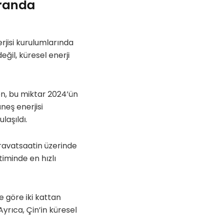
iranda
rjisi kurulumlarında
eğil, küresel enerji
en, bu miktar 2024’ün
neş enerjisi
laşıldı.
eravatsaatin üzerinde
etiminde en hızlı
e göre iki kattan
Ayrıca, Çin’in küresel