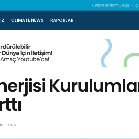
Türkiye’de İklim Değişlikliği
IZ
CLIMATE NEWS
RAPORLAR
erjisi Kurulumları
ttı
ins read