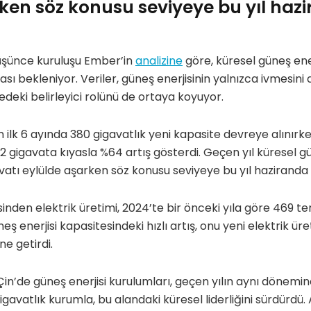
ken söz konusu seviyeye bu yıl haz
düşünce kuruluşu Ember’in
analizine
göre, küresel güneş ene
ası bekleniyor. Veriler, güneş enerjisinin yalnızca ivmesini d
deki belirleyici rolünü de ortaya koyuyor.
n ilk 6 ayında 380 gigavatlık yeni kapasite devreye alınırk
 gigavata kıyasla %64 artış gösterdi. Geçen yıl küresel gü
vatı eylülde aşarken söz konusu seviyeye bu yıl haziranda u
sinden elektrik üretimi, 2024’te bir önceki yıla göre 469 t
neş enerjisi kapasitesindeki hızlı artış, onu yeni elektrik ür
e getirdi.
a Çin’de güneş enerjisi kurulumları, geçen yılın aynı dönemin
gigavatlık kurumla, bu alandaki küresel liderliğini sürdürdü. 