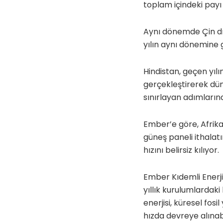
toplam içindeki payı
Aynı dönemde Çin dı
yılın aynı dönemine g
Hindistan, geçen yıl
gerçekleştirerek düny
sınırlayan adımların
Ember’e göre, Afrika
güneş paneli ithalat
hızını belirsiz kılıyor.
Ember Kıdemli Enerji
yıllık kurulumlardaki
enerjisi, küresel fos
hızda devreye alınabi