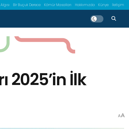
 Algısı
Bir Buçuk Derece
Kömür Masalları
Hakkımızda
Künye
İletişim
 2025’in İlk
A
A