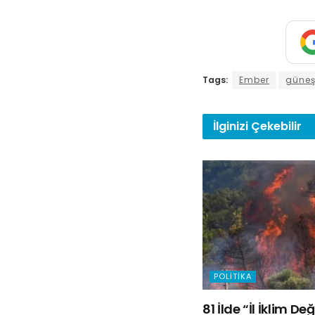
Tags:
Ember
güneş 
İlginizi
Çekebilir
POLITIKA
81 İlde “İl İklim D