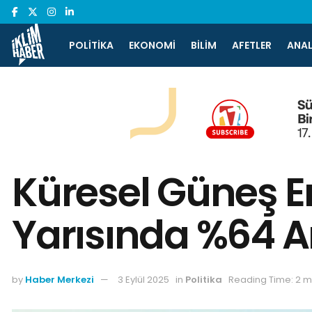
POLITIKA
EKONOMI
BILIM
AFETLER
ANAL
Küresel Güneş En
Yarısında %64 Ar
by
Haber Merkezi
3 Eylül 2025
in
Politika
Reading Time: 2 m