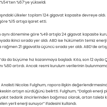
 %54’ten %67’ye yükseldi.
şındaki ülkeler toplam 124 gigavat kapasite devreye aldı
öre %15 artışa işaret etti.
ın aynı dönemine göre %49 artışla 24 gigavat kapasite ku
ada ikinci sırada yer aldı. ABD ise hükümetin temiz enerji 
a rağmen 21 gigavatla üçüncü sırada yer aldı. ABD’de artış 
’da da büyüme hız kazanmaya başladı. Kıta, son 12 ayda Ç
ını %60 artırdı. Ancak resmi kurulum verilerinin bulunma
 Analisti Nicolas Fulghum, rapora ilişkin değerlendirmesin
 keskin artışın sürdüğünü belirtti. Fulghum, “Dalgalı enerji
il yakıt tedarik zincirlerinden bağımsız olarak, artan talebi
len yerli enerji sunuyor” ifadesini kullandı.