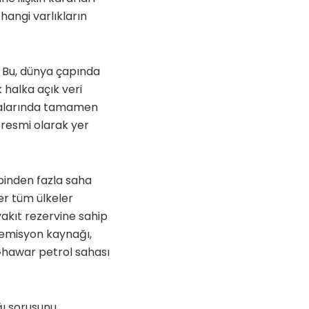
hangi varlıkların
. Bu, dünya çapında
k halka açık veri
malarında tamamen
 resmi olarak yer
 binden fazla saha
ğer tüm ülkeler
yakıt rezervine sahip
 emisyon kaynağı,
Ghawar petrol sahası
ağı sorusunu