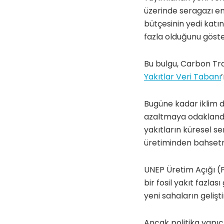
üzerinde seragazı em
bütçesinin yedi kat
fazla olduğunu göste
Bu bulgu, Carbon Tr
Yakıtlar Veri Tabanı
Bugüne kadar iklim d
azaltmaya odaklandı,
yakıtların küresel s
üretiminden bahset
UNEP Üretim Açığı (P
bir fosil yakıt fazla
yeni sahaların geliş
Ancak politika yapıcı