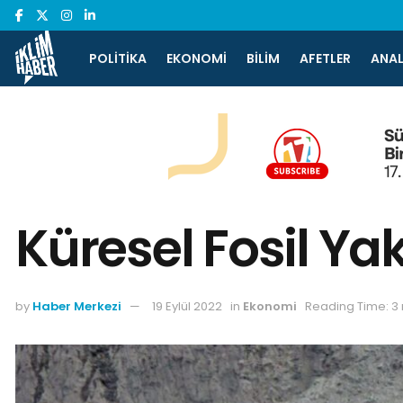
POLITIKA
EKONOMI
BILIM
AFETLER
ANAL
Küresel Fosil Ya
by
Haber Merkezi
19 Eylül 2022
in
Ekonomi
Reading Time: 3