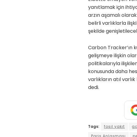
yanıtlamak için ihtiy
arzın aşamalı olarak
belirli varlıklarla il
şekilde genişletilece
Carbon Tracker’ın k
gelişmeye ilişkin ola
politikalarıyla ilişki
konusunda daha hesap 
varlıkların atıl varl
dedi.
Tags:
fosil yakıt
g
Paris Anlaşması
pe