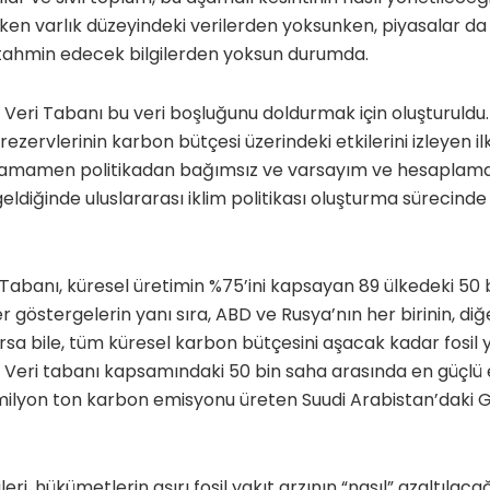
ken varlık düzeyindeki verilerden yoksunken, piyasalar da 
tahmin edecek bilgilerden yoksun durumda.
ar Veri Tabanı bu veri boşluğunu doldurmak için oluşturuldu
 rezervlerinin karbon bütçesi üzerindeki etkilerini izleyen il
ı tamamen politikadan bağımsız ve varsayım ve hesapla
eldiğinde uluslararası iklim politikası oluşturma sürecinde
i Tabanı, küresel üretimin %75’ini kapsayan 89 ülkedeki 50
iğer göstergelerin yanı sıra, ABD ve Rusya’nın her birinin, di
rsa bile, tüm küresel karbon bütçesini aşacak kadar fosil 
. Veri tabanı kapsamındaki 50 bin saha arasında en güçlü
 milyon ton karbon emisyonu üreten Suudi Arabistan’daki 
eri, hükümetlerin aşırı fosil yakıt arzının “nasıl” azaltılac