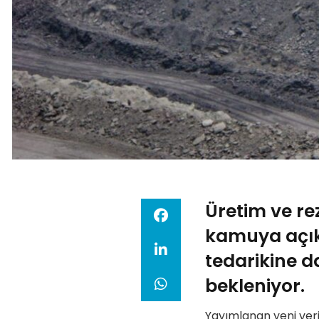
Üretim ve re
kamuya açık 
tedarikine d
bekleniyor.
Yayımlanan yeni veril