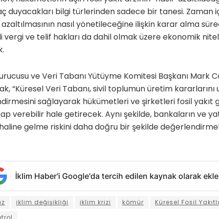
aç duyacakları bilgi türlerinden sadece bir tanesi. Zaman i
 azaltılmasının nasıl yönetileceğine ilişkin karar alma sür
işkili vergi ve telif hakları da dahil olmak üzere ekonomik nite
k.
urucusu ve Veri Tabanı Yütüyme Komitesi Başkanı Mark 
rak, “Küresel Veri Tabanı, sivil toplumun üretim kararlarını u
lendirmesini sağlayarak hükümetleri ve şirketleri fosil yakıt g
verebilir hale getirecek. Aynı şekilde, bankaların ve yatı
ık haline gelme riskini daha doğru bir şekilde değerlendirme
İklim Haber'i Google'da tercih edilen kaynak olarak ekle
az
iklim değişikliği
iklim krizi
kömür
Küresel Fosil Yakıt
trol