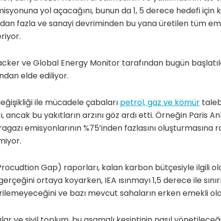
isyonuna yol açacağını, bunun da 1, 5 derece hedefi için
ından fazla ve sanayi devriminden bu yana üretilen tüm e
riyor.
acker ve Global Energy Monitor tarafından bugün başlatı
’ndan elde ediliyor.
eğişikliği ile mücadele çabaları
petrol, gaz ve kömür
taleb
 ancak bu yakıtların arzını göz ardı etti. Örneğin Paris A
eragazı emisyonlarının %75’inden fazlasını oluşturmasına r
miyor.
rocudtion Gap) raporları, kalan karbon bütçesiyle ilgili o
sı gerçeğini ortaya koyarken, IEA ısınmayı 1,5 derece ile sın
tirilemeyeceğini ve bazı mevcut sahaların erken emekli ola
lar ve sivil toplum, bu aşamalı kesintinin nasıl yönetileceğin