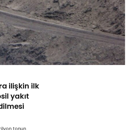
ilişkin ilk
il yakıt
dilmesi
rilyon tonun