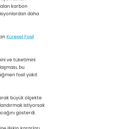
 kalan karbon
misyonlardan daha
lan
Küresel Fosil
ini ve tüketimini
nlaşması, bu
ağmen fosil yakıt
larak büyük ölçekte
ırlandırmak istiyorsak
cağını gösterdi.
e ilişkin kararları