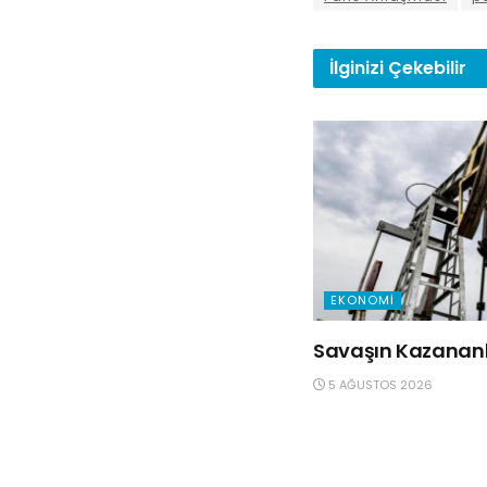
İlginizi
Çekebilir
EKONOMI
Savaşın Kazananla
5 AĞUSTOS 2026