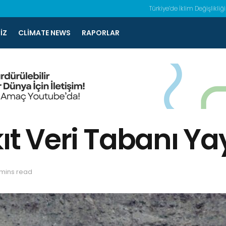
Türkiye’de İklim Değişlikliği
IZ
CLIMATE NEWS
RAPORLAR
kıt Veri Tabanı Y
 mins read