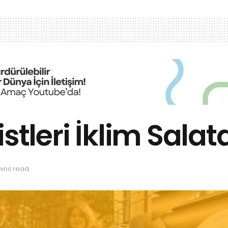
stleri İklim Salat
mins read