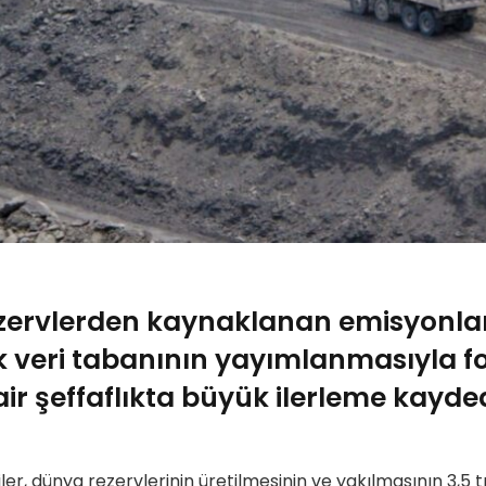
zervlerden kaynaklanan emisyonlara 
veri tabanının yayımlanmasıyla fos
air şeffaflıkta büyük ilerleme kayde
er, dünya rezervlerinin üretilmesinin ve yakılmasının 3,5 t