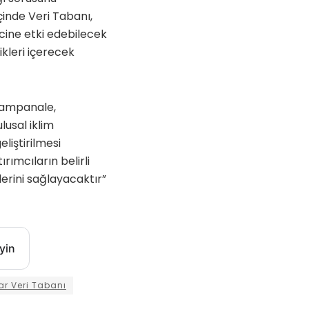
çinde Veri Tabanı,
ecine etki edebilecek
likleri içerecek
Campanale,
lusal iklim
eliştirilmesi
rımcıların belirli
lerini sağlayacaktır”
yin
lar Veri Tabanı