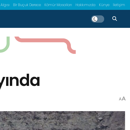
 Algısı
Bir Buçuk Derece
Kömür Masalları
Hakkımızda
Künye
İletişim
ayında
A
A