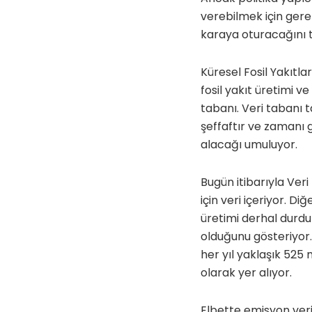
verebilmek için gere
karaya oturacağını 
Küresel Fosil Yakıtl
fosil yakıt üretimi ve
tabanı. Veri taban
şeffaftır ve zamanı g
alacağı umuluyor.
Bugün itibarıyla Ver
için veri içeriyor. D
üretimi derhal durdu
olduğunu gösteriyor
her yıl yaklaşık 525
olarak yer alıyor.
Elbette emisyon veril