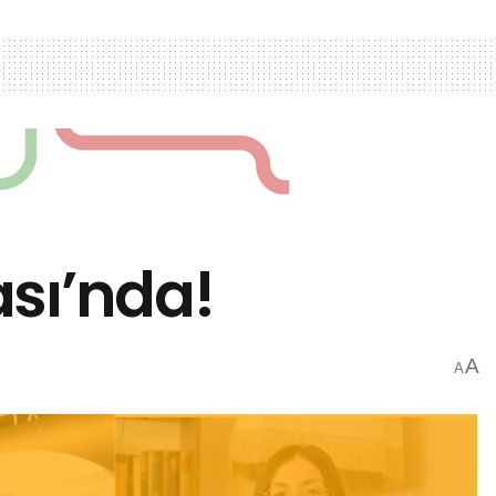
ası’nda!
A
A