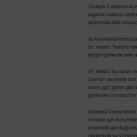
Türkiye Tabiatını Ko
alglerin suların azal
aylarında bile ortaya 
Su kaynaklarında aza
Dr. Kesici, “Suların
doğal göllerde bile a
Dr. Kesici, bu suları
özel bir sistemle arı
adım, göl, gölet gibi 
göllerde tarımsal kir
İstanbul Üniversitesi 
artışlar için kuruml
arasında gördüğümüz 
nedeniyle su yönetimi 