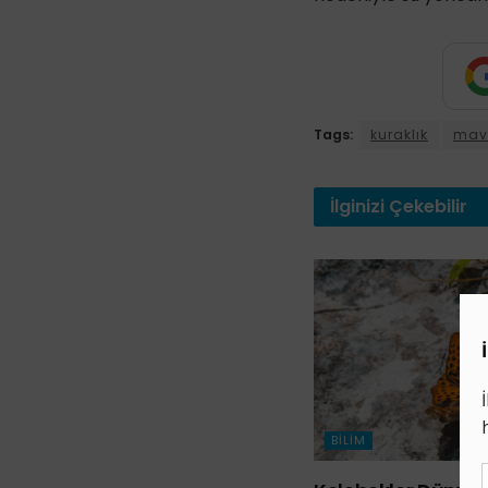
Tags:
kuraklık
mavi
İlginizi
Çekebilir
BILIM