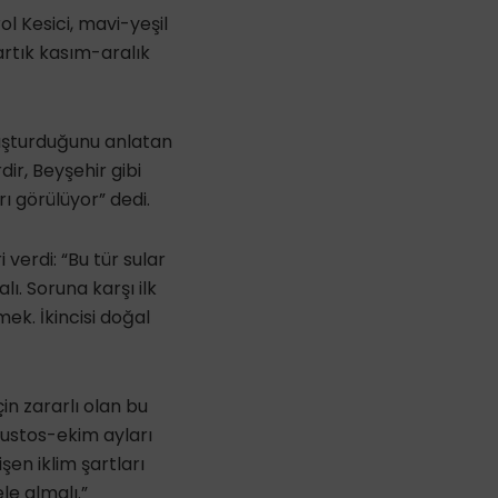
l Kesici, mavi-yeşil
artık kasım-aralık
oluşturduğunu anlatan
ir, Beyşehir gibi
ı görülüyor” dedi.
 verdi: “Bu tür sular
ı. Soruna karşı ilk
lmek. İkincisi doğal
çin zararlı olan bu
ğustos-ekim ayları
en iklim şartları
ele almalı.”