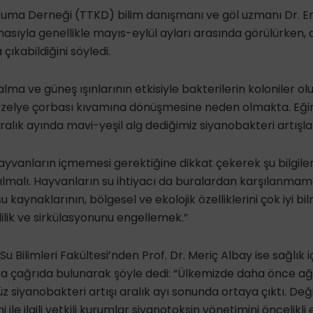
ruma Derneği (TTKD) bilim danışmanı ve göl uzmanı Dr. Ero
masıyla genellikle mayıs-eylül ayları arasında görülürken, 
çıkabildiğini söyledi.
lma ve güneş ışınlarının etkisiyle bakterilerin koloniler 
 bezelye çorbası kıvamına dönüşmesine neden olmakta. Eğird
ralık ayında mavi-yeşil alg dediğimiz siyanobakteri artışlar
 hayvanların içmemesi gerektiğine dikkat çekerek şu bilgileri
tılmalı. Hayvanların su ihtiyacı da buralardan karşılanmamal
su kaynaklarının, bölgesel ve ekolojik özelliklerini çok iyi bi
lilik ve sirkülasyonunu engellemek.”
Su Bilimleri Fakültesi’nden Prof. Dr. Meriç Albay ise sağlık i
ara çağrıda bulunarak şöyle dedi: “Ülkemizde daha önce a
siyanobakteri artışı aralık ayı sonunda ortaya çıktı. Değiş
ile ilgili yetkili kurumlar siyanotoksin yönetimini öncelikli 