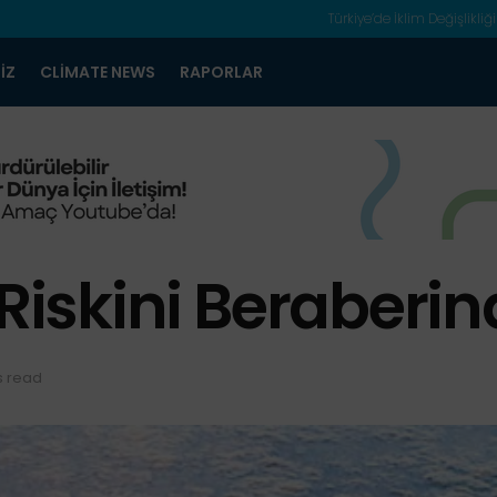
Türkiye’de İklim Değişlikliği
IZ
CLIMATE NEWS
RAPORLAR
 Riskini Beraberin
s read