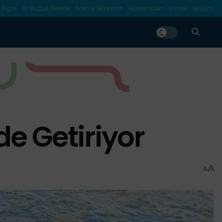
 Algısı
Bir Buçuk Derece
Kömür Masalları
Hakkımızda
Künye
İletişim
de Getiriyor
A
A