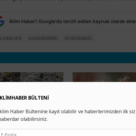
İklim Haber'i Google'da tercih edilen kaynak olarak ekle
-yeşil alg
siyanobakteri
siyanotoksin
BILIM