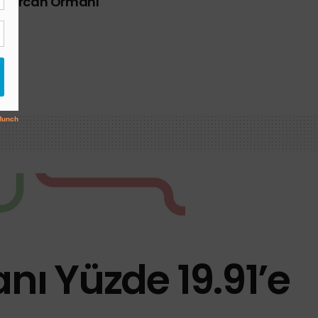
k Mercan Ormanı
nı Yüzde 19.91’e