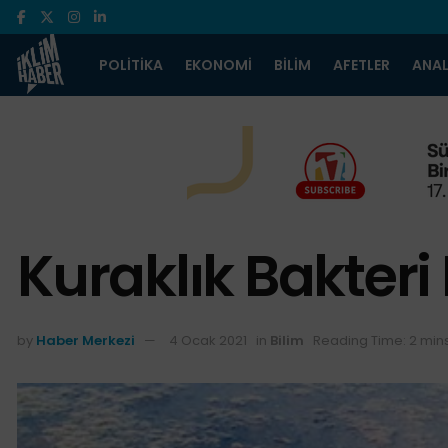
POLITIKA
EKONOMI
BILIM
AFETLER
ANAL
Kuraklık Bakteri
by
Haber Merkezi
4 Ocak 2021
in
Bilim
Reading Time: 2 min