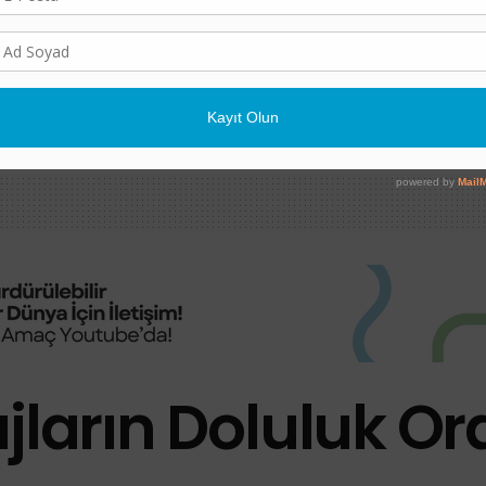
ı İklim Değişikliğine
Ege Denizi’nin En Büyü
Keşfedildi
6 AĞUSTOS 2026
jların Doluluk Ora