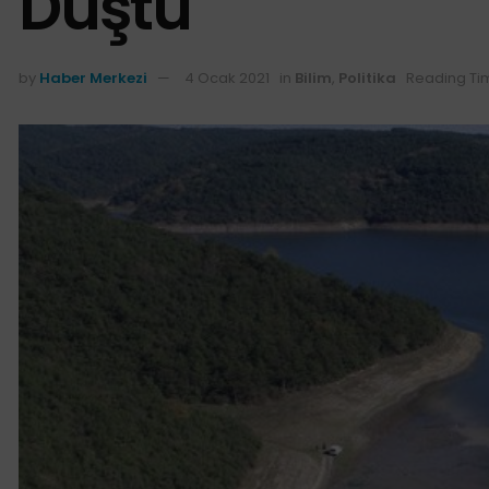
Düştü
by
Haber Merkezi
4 Ocak 2021
in
Bilim
,
Politika
Reading Ti