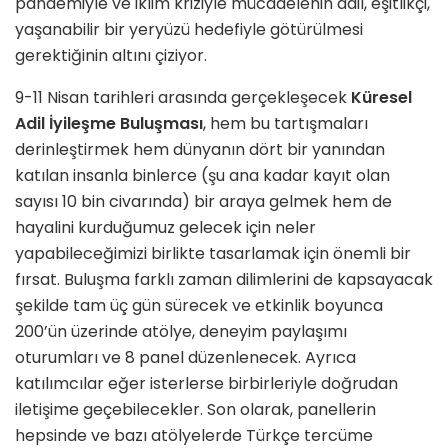
pandemiyle ve iklim kriziyle mücadelenin adil, eşitlikçi,
yaşanabilir bir yeryüzü hedefiyle götürülmesi
gerektiğinin altını çiziyor.
9-11 Nisan tarihleri arasında gerçekleşecek
Küresel
Adil İyileşme Buluşması
, hem bu tartışmaları
derinleştirmek hem dünyanın dört bir yanından
katılan insanla binlerce (şu ana kadar kayıt olan
sayısı 10 bin civarında) bir araya gelmek hem de
hayalini kurduğumuz gelecek için neler
yapabileceğimizi birlikte tasarlamak için önemli bir
fırsat. Buluşma farklı zaman dilimlerini de kapsayacak
şekilde tam üç gün sürecek ve etkinlik boyunca
200’ün üzerinde atölye, deneyim paylaşımı
oturumları ve 8 panel düzenlenecek. Ayrıca
katılımcılar eğer isterlerse birbirleriyle doğrudan
iletişime geçebilecekler. Son olarak, panellerin
hepsinde ve bazı atölyelerde Türkçe tercüme