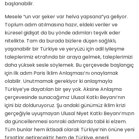
başlanabilir.
Mesele “un var şeker var helva yapsana”ya geliyor.
Toplum adım atılmasına hazır, eldeki veriler ve
küresel gidişat da bu yönde adımları teşvik eder
nitelikte. Tam da burada bizlere düşen sağlıklı,
yaşanabilir bir Türkiye ve yeryüzü için adil iyileşme
taleplerimiz etrafında bir araya gelmek, taleplerimizi
daha yüksek sesle söylemek. Bu çerçevede başlangıç
için ilk adım Paris İklim Anlaşması’nı onaylamak
olabilir. Unutmamak gerekiyor ki anlaşmayla
Türkiye’ye dayatılan bir şey yok. Aksine Anlaşma
çerçevesinde sunacağımız Ulusal Katkı Beyanı’nın
içini biz dolduruyoruz. Şu andaki günümüz iklim krizi
gerçeğiyle uyuşmayan Ulusal Niyet Katkı Beyanı’mızın
da güncellenmesi sonraki adımlarda tabii ki elzem.
Tüm bunlar hem iktisadi olarak Türkiye’nin önüne yeni
fırsatlar getirecektir hem de Türkiye, enerji