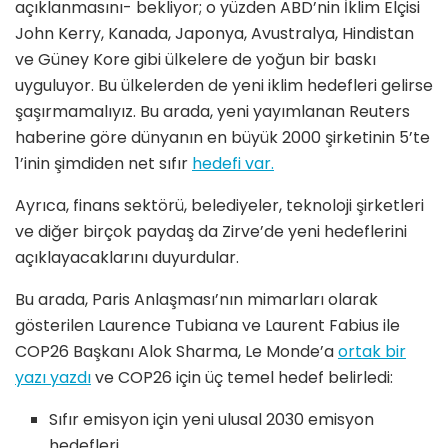
açıklanmasını- bekliyor; o yüzden ABD’nin İklim Elçisi
John Kerry, Kanada, Japonya, Avustralya, Hindistan
ve Güney Kore gibi ülkelere de yoğun bir baskı
uyguluyor. Bu ülkelerden de yeni iklim hedefleri gelirse
şaşırmamalıyız. Bu arada, yeni yayımlanan Reuters
haberine göre dünyanın en büyük 2000 şirketinin 5’te
1’inin şimdiden net sıfır
hedefi var.
Ayrıca, finans sektörü, belediyeler, teknoloji şirketleri
ve diğer birçok paydaş da Zirve’de yeni hedeflerini
açıklayacaklarını duyurdular.
Bu arada, Paris Anlaşması’nın mimarları olarak
gösterilen Laurence Tubiana ve Laurent Fabius ile
COP26 Başkanı Alok Sharma, Le Monde’a
ortak bir
yazı yazdı
ve COP26 için üç temel hedef belirledi:
Sıfır emisyon için yeni ulusal 2030 emisyon
hedefleri