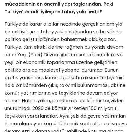
mücadelenin en önemli yapı taşlarından. Peki
Türkiye’de adil iyileşme tahayyülü nedir?
Türkiye’de karar alıcılar nezdinde gerçek anlamıyla
bir adil iyileşme tahayyülü olduğundan ve bu yönde
politika geliştirildiğinden bahsetmek oldukça zor.
Türkiye, tüm eksikliklerine rağmen bu yönde devam
eden Yeşil (Yeni) Düzen gibi küresel tartışmalara ve
yeşil bir ekonomik toparlanma üzerine geliştirilen
politikalara da maalesef yabancı durumda. Bunun
pratik yansıması, küresel gidişatın aksine Türkiye’nin
hâlâ bir kömürden çıkış takvimi bulunmaması, aksine
kömür yatırımlarına ve teşviklerine devam ediyor
olması. Hatırlayalım, pandemide de kömür teşvikleri
unutulmadı, 2020’de kömür şirketleri 100 milyon TL
teşvikten yararlandılar. Aynı şekilde çevre yatırımları
tamamlamayan kömürlü termik santrallar çalışmaya
devam etti, Adana Sugözü Sahili’nde koruma altında