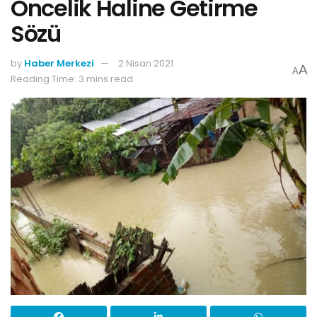
Öncelik Haline Getirme
Sözü
by
Haber Merkezi
2 Nisan 2021
A
A
Reading Time: 3 mins read