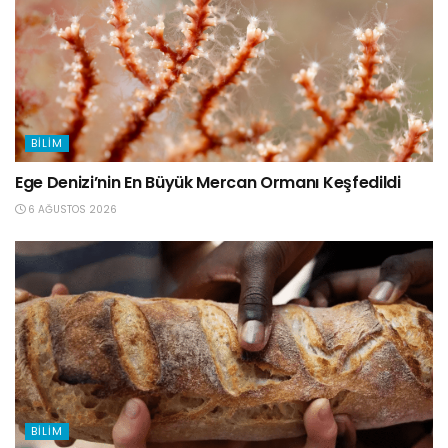
BILIM
Ege Denizi’nin En Büyük Mercan Ormanı Keşfedildi
6 AĞUSTOS 2026
BILIM