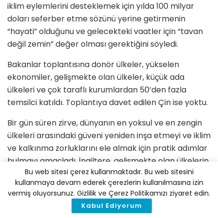
iklim eylemlerini desteklemek için yılda 100 milyar
doları seferber etme sözünü yerine getirmenin
“hayati” olduğunu ve gelecekteki vaatler için “tavan
değil zemin” değer olması gerektiğini söyledi.
Bakanlar toplantısına donör ülkeler, yükselen
ekonomiler, gelişmekte olan ülkeler, küçük ada
ülkeleri ve çok taraflı kurumlardan 50’den fazla
temsilci katıldı. Toplantıya davet edilen Çin ise yoktu.
Bir gün süren zirve, dünyanın en yoksul ve en zengin
ülkeleri arasındaki güveni yeniden inşa etmeyi ve iklim
ve kalkınma zorluklarını ele almak için pratik adımlar
bulmayı amaçladı. İngiltere, gelişmekte olan ülkelerin
Bu web sitesi çerez kullanmaktadır. Bu web sitesini
COP26’dan önce “uluslararası gündemi
kullanmaya devam ederek çerezlerin kullanılmasına izin
belirlemelerine” olanak sağlayacağını söyledi.
vermiş oluyorsunuz. Gizlilik ve Çerez Politikamızı ziyaret edin.
Toplantı sırasında iklime karşı savunmasız ülkeler
Kabul Ediyorum