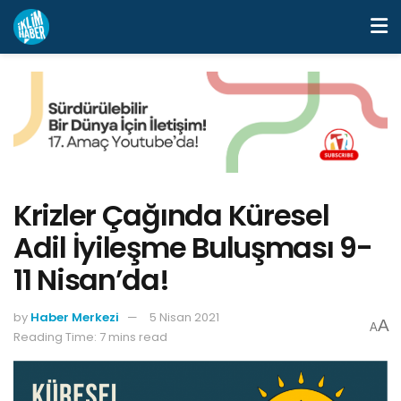
Krizler Çağında Küresel
Adil İyileşme Buluşması 9-
11 Nisan’da!
by
Haber Merkezi
5 Nisan 2021
A
A
Reading Time: 7 mins read