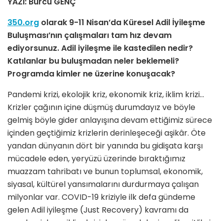
YAZI: Burcu GENÇ
350.org
olarak 9-11 Nisan’da Küresel Adil İyileşme
Buluşması’nın çalışmaları tam hız devam
ediyorsunuz. Adil iyileşme ile kastedilen nedir?
Katılanlar bu buluşmadan neler beklemeli?
Programda kimler ne üzerine konuşacak?
Pandemi krizi, ekolojik kriz, ekonomik kriz, iklim krizi…
Krizler çağının içine düşmüş durumdayız ve böyle
gelmiş böyle gider anlayışına devam ettiğimiz sürece
içinden geçtiğimiz krizlerin derinleşeceği aşikâr. Öte
yandan dünyanın dört bir yanında bu gidişata karşı
mücadele eden, yeryüzü üzerinde bıraktığımız
muazzam tahribatı ve bunun toplumsal, ekonomik,
siyasal, kültürel yansımalarını durdurmaya çalışan
milyonlar var. COVID-19 kriziyle ilk defa gündeme
gelen Adil iyileşme (Just Recovery) kavramı da