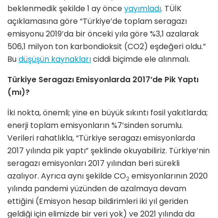
beklenmedik şekilde 1 ay önce
yayımladı
. TÜİK
açıklamasına göre “Türkiye’de toplam seragazı
emisyonu 2019’da bir önceki yıla göre %3,1 azalarak
506,1 milyon ton karbondioksit (CO2) eşdeğeri oldu.”
Bu
düşüşün kaynakları
ciddi biçimde ele alınmalı.
Türkiye Seragazı Emisyonlarda 2017’de Pik Yaptı
(mı)?
İki nokta, önemli; yine en büyük sıkıntı fosil yakıtlarda;
enerji toplam emisyonların %7’sinden sorumlu.
Verileri rahatlıkla, “Türkiye seragazı emisyonlarda
2017 yılında pik yaptı” şeklinde okuyabiliriz. Türkiye’nin
seragazı emisyonları 2017 yılından beri sürekli
azalıyor. Ayrıca aynı şekilde CO
emisyonlarının 2020
2
yılında pandemi yüzünden de azalmaya devam
ettiğini (Emisyon hesap bildirimleri iki yıl geriden
geldiği için elimizde bir veri yok) ve 2021 yılında da