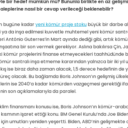
e bir hedef mümkün mü? Bununla birlikte en az gelişmiş 
leplerine nasıl bir cevap verileceği beklenebilir?
an bugüne kadar
yeni kömür proje stoku
büyük bir darbe al
ki ya da inşa edilmesi kuvvetle muhtemel yeni kömür santra
ri António Guterres’in Mart ayında dediği gibi, artık kömü
inşaatına bir son vermek gerekiyor. Aslına bakılırsa Çin,
aki kömür projelerini finanse etmeyecekleri taahhüdünde 
mür santralı inşa etmeme kararından yalnızca bir iki yıl uz
ış ise biraz daha zaman alacak, 1,5 derece hedefinin de 
üreç olacak. Bu bağlamda Boris Johnson’ın gelişmiş ülkele
lerin ise 2040’a kadar kömürden vazgeçmesi gerektiği ifad
’nin son açıklamalarıyla da paralel.
 iklim finansmanı konusu ise, Boris Johnson’ın kömür-ara
 kısmının işaret ettiği konu. BM Genel Kurulu’nda Joe Bide
için umutları yeniden yeşertti. Biden, ABD’nin gelişmekte 