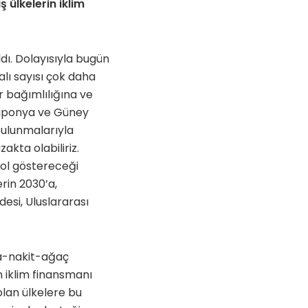
ülkelerin iklim
dı. Dolayısıyla bugün
lı sayısı çok daha
r bağımlılığına ve
 Japonya ve Güney
bulunmalarıyla
akta olabiliriz.
yol göstereceği
rin 2030’a,
esi, Uluslararası
ba-nakit-ağaç
n iklim finansmanı
olan ülkelere bu