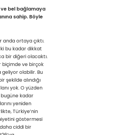
a ve bel bağlamaya
anına sahip. Böyle
 anda ortaya çıktı.
ki bu kadar dikkat
 bir diğeri olacaktı.
r biçimde ve birçok
geliyor olabilir. Bu
r şekilde alındığı
planı yok. O yüzden
, bugüne kadar
arını yeniden
ikte, Türkiye’nin
iyetini göstermesi
 daha ciddi bir
P26’ya