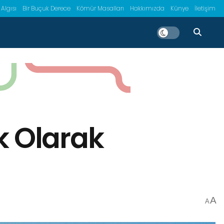
 Algısı
Bir Buçuk Derece
Kömür Masalları
Hakkımızda
Künye
İletişim
 Olarak
A
A