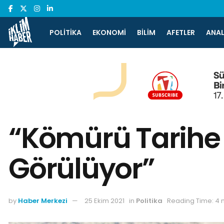
POLITIKA
EKONOMI
BILIM
AFETLER
ANAL
“Kömürü Tarihe
Görülüyor”
by
Haber Merkezi
25 Ekim 2021
in
Politika
Reading Time: 4 