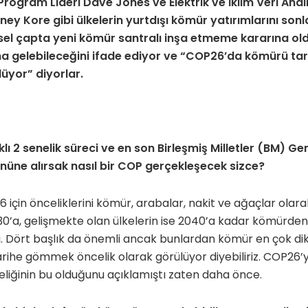
rogram Lideri Dave Jones ve Elektrik ve İklim Veri Anali
ey Kore gibi ülkelerin yurtdışı kömür yatırımlarını sonl
sel çapta yeni kömür santralı inşa etmeme kararına ol
 gelebileceğini ifade ediyor ve “COP26’da kömürü t
lüyor” diyorlar.
ı 2 senelik süreci ve en son Birleşmiş Milletler (BM) Ge
nüne alırsak nasıl bir COP gerçekleşecek sizce?
 için önceliklerini kömür, arabalar, nakit ve ağaçlar olara
030’a, gelişmekte olan ülkelerin ise 2040’a kadar kömürde
şti. Dört başlık da önemli ancak bunlardan kömür en çok di
ihe gömmek öncelik olarak görülüyor diyebiliriz. COP26’y
liğinin bu olduğunu açıklamıştı zaten daha önce.