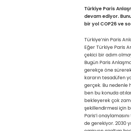
Türkiye Paris Anla
devam ediyor. Bunun
bir yol COP26 ve so
Türkiye’nin Paris An
Eğer Türkiye Paris A
çekici bir adım olma
Bugün Paris Anlaşmas
gerekçe öne sürerek i
kararın tesadüfen ya
gerçek. Bu nedenle h
ben bu konuda atıla
bekleyerek çok zaman
şekillendirmesi için 
Paris’i onaylamasını
de gerekiyor. 2030 yı
emisyon azaltım hed