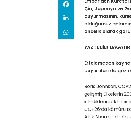
Ember’den Küresel P
Çin, Japonya ve Gün
duyurmasının, küre
olduğumuz anlamına
öncelik olarak görü
YAZI: Bulut BAGATIR
Ertelemeden kaynakl
duyuruları da göz ö
Boris Johnson, COP26
gelişmiş ülkelerin 2
istediklerini eklemi
COP26’da kömürü tar
Alok Sharma da önce