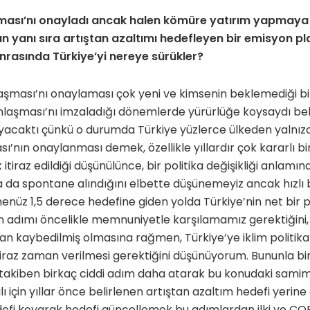
şması’nı onayladı ancak halen kömüre yatırım yapmay
 yanı sıra artıştan azaltımı hedefleyen bir emisyon pl
nrasında Türkiye’yi nereye sürükler?
laşması’nı onaylaması çok yeni ve kimsenin beklemediği bir
nlaşması’nı imzaladığı dönemlerde yürürlüğe koysaydı bel
yacaktı çünkü o durumda Türkiye yüzlerce ülkeden yalnızca
ı’nın onaylanması demek, özellikle yıllardır çok kararlı bi
tiraz edildiği düşünülünce, bir politika değişikliği anlamına 
 da spontane alındığını elbette düşünemeyiz ancak hızlı bi
enüz 1,5 derece hedefine giden yolda Türkiye’nin net bir 
n adımı öncelikle memnuniyetle karşılamamız gerektiğini
 kaybedilmiş olmasına rağmen, Türkiye’ye iklim politikal
biraz zaman verilmesi gerektiğini düşünüyorum. Bununla birl
 takiben birkaç ciddi adım daha atarak bu konudaki samim
lı için yıllar önce belirlenen artıştan azaltım hedefi yerine
efi koyarak hedefi güncellemek bu adımlardan ilki ve CO