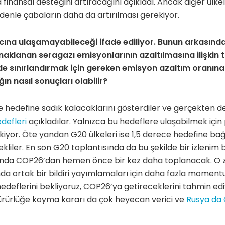
inansal desteğini artıracağını açıkladı. Ancak diğer ülke
edenle çabaların daha da artırılması gerekiyor.
cına ulaşamayabileceği ifade ediliyor. Bunun arkasında
klanan seragazı emisyonlarının azaltılmasına ilişkin t
ede sınırlandırmak için gereken emisyon azaltım oranı
ğın nasıl sonuçları olabilir?
ce hedefine sadık kalacaklarını gösterdiler ve gerçekten de
defleri
açıkladılar. Yalnızca bu hedeflere ulaşabilmek için
kiyor. Öte yandan G20 ülkeleri ise 1,5 derece hedefine bağ
kliler. En son G20 toplantısında da bu şekilde bir izlenim 
onunda COP26’dan hemen önce bir kez daha toplanacak. O
 ortak bir bildiri yayımlamaları için daha fazla momentum
edeflerini bekliyoruz, COP26’ya getireceklerini tahmin edi
yürürlüğe koyma kararı da çok heyecan verici ve
Rusya da 