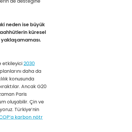
lerin de desteğine
ki neden ise büyük
aahhütlerin küresel
na yaklaşamaması.
 etkileyici
2030
 planlarını daha da
lılık konusunda
bıraktılar. Ancak G20
 zaman Paris
 oluşabilir. Çin ve
yoruz. Türkiye’nin
COP’a karbon nötr