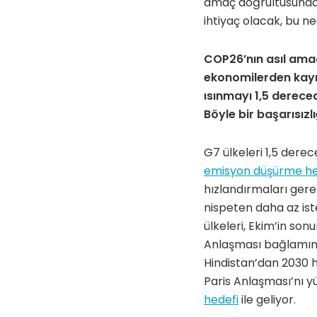
amaç doğrultusunda f
ihtiyaç olacak, bu n
COP26’nın asıl ama
ekonomilerden kayna
ısınmayı 1,5 derec
Böyle bir başarısızlı
G7 ülkeleri 1,5 dere
emisyon düşürme he
hızlandırmaları gere
nispeten daha az iste
ülkeleri, Ekim’in s
Anlaşması bağlamında
Hindistan’dan 2030 h
Paris Anlaşması’nı 
hedefi
ile geliyor.