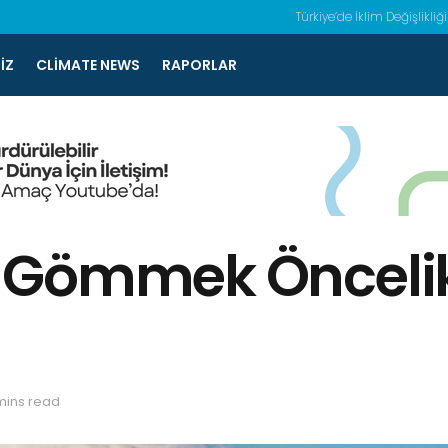
Türkiye’de İklim Değişlikliği
IZ
CLIMATE NEWS
RAPORLAR
 Gömmek Öncelik
mins read