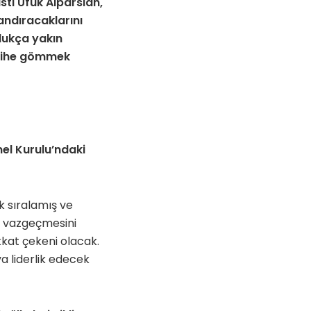
sti Ufuk Alparslan,
andıracaklarını
dukça yakın
arihe gömmek
nel Kurulu’ndaki
k sıralamış ve
n vazgeçmesini
kkat çekeni olacak.
a liderlik edecek