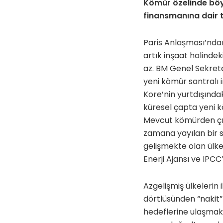
Kömür özelinde böyl
finansmanına dair ta
Paris Anlaşması’nd
artık inşaat halinde
az. BM Genel Sekrete
yeni kömür santralı 
Kore’nin yurtdışınd
küresel çapta yeni kö
Mevcut kömürden çık
zamana yayılan bir s
gelişmekte olan ülke
Enerji Ajansı ve IPCC
Azgelişmiş ülkelerin
dörtlüsünden “nakit”
hedeflerine ulaşmak 