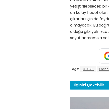
yetiştirilebilecek b
en kolay hedef olan
çıkarları için de fayd
olmayacak. Bu doğrul
olduğu gibi yalnızc
soyutlanmamıza yol 
Tags:
COP26
Embe
İlginizi
Çekebilir