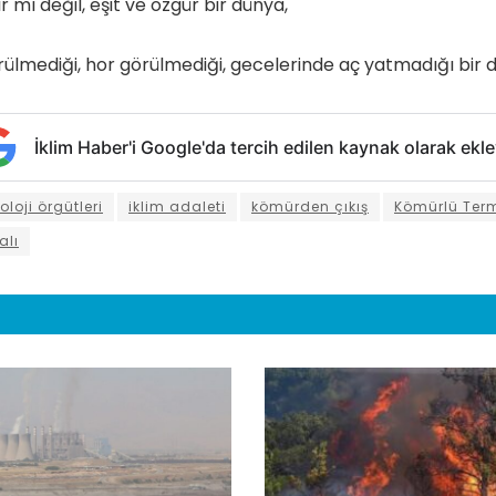
ır mı değil, eşit ve özgür bir dünya,
rülmediği, hor görülmediği, gecelerinde aç yatmadığı bir d
İklim Haber'i Google'da tercih edilen kaynak olarak ekle
oloji örgütleri
iklim adaleti
kömürden çıkış
Kömürlü Term
alı