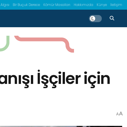
 Algısı
Bir Buçuk Derece
Kömür Masalları
Hakkımızda
Künye
İletişim
ışı İşçiler için
A
A