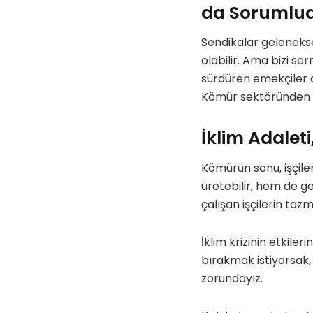
da Sorumlu
Sendikalar geleneksel
olabilir. Ama bizi se
sürdüren emekçiler 
Kömür sektöründen öz
İklim Adalet
Kömürün sonu, işçile
üretebilir, hem de ge
çalışan işçilerin tazm
İklim krizinin etkile
bırakmak istiyorsak,
zorundayız.