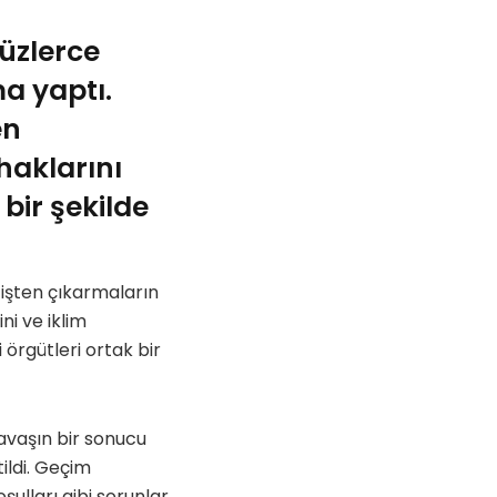
üzlerce
ma yaptı.
en
haklarını
bir şekilde
 işten çıkarmaların
ni ve iklim
i örgütleri ortak bir
savaşın bir sonucu
tildi. Geçim
ulları gibi sorunlar