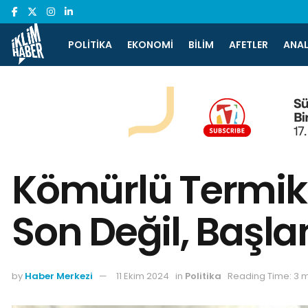
POLITIKA
EKONOMI
BILIM
AFETLER
ANAL
Kömürlü Termik S
Son Değil, Başla
by
Haber Merkezi
11 Ekim 2024
in
Politika
Reading Time: 3 