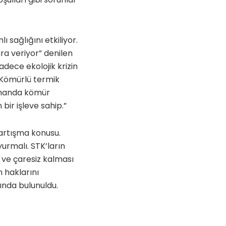
ı sağlığını etkiliyor.
ra veriyor” denilen
dece ekolojik krizin
r. Kömürlü termik
 zamanda kömür
bir işleve sahip.”
artışma konusu.
yurmalı. STK’ların
 ve çaresiz kalması
n haklarını
ında bulunuldu.