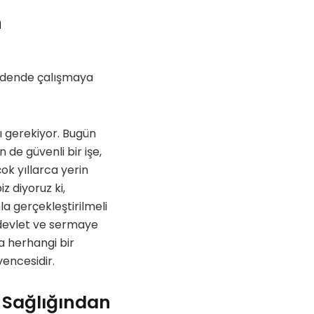
n
madende çalışmaya
sı gerekiyor. Bugün
 de güvenli bir işe,
ok yıllarca yerin
z diyoruz ki,
la gerçekleştirilmeli
n devlet ve sermaye
a herhangi bir
vencesidir.
, Sağlığından