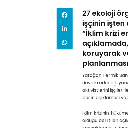
27 ekoloji ö
işçinin işte
“İklim krizi
açıklamada, 
koruyarak ve
planlanması 
Yatağan Termik Santr
devam edeceği yönünd
aktivistlerini işçiler
basın açıklaması yap
İklim krizinin, hükü
olduğu belirtilen açık
kaynaklarına, gıdaya