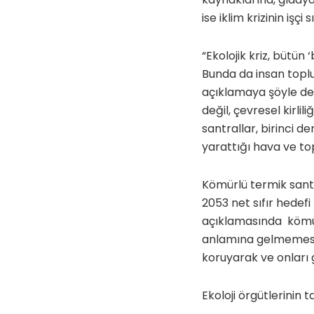
ise iklim krizinin işç
“Ekolojik kriz, bütün 
Bunda da insan toplu
açıklamaya şöyle dev
değil, çevresel kirli
santrallar, birinci d
yarattığı hava ve top
Kömürlü termik santr
2053 net sıfır hedefi
açıklamasında kömürl
anlamına gelmemesi ge
koruyarak ve onları 
Ekoloji örgütlerinin t