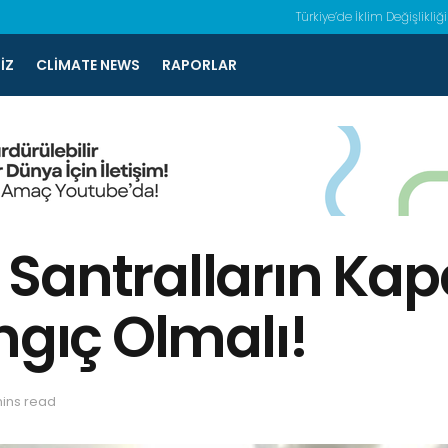
Türkiye’de İklim Değişlikliği
IZ
CLIMATE NEWS
RAPORLAR
antralların Kapan
ngıç Olmalı!
mins read