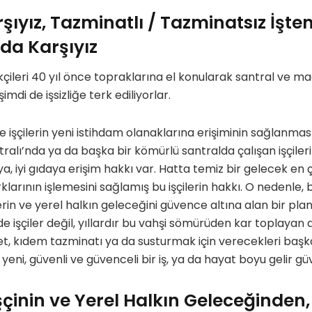
ıyız, Tazminatlı / Tazminatsız İşte
da Karşıyız
ileri 40 yıl önce topraklarına el konularak santral ve 
imdi de işsizliğe terk ediliyorlar.
 ile işçilerin yeni istihdam olanaklarına erişiminin sağlanma
lı’nda ya da başka bir kömürlü santralda çalışan işçilerin
a, iyi gıdaya erişim hakkı var. Hatta temiz bir gelecek en ç
klarının işlemesini sağlamış bu işçilerin hakkı. O nedenle, bi
erin ve yerel halkın geleceğini güvence altına alan bir plan
de işçiler değil, yıllardır bu vahşi sömürüden kar toplaya
et, kıdem tazminatı ya da susturmak için verecekleri başk
 yeni, güvenli ve güvenceli bir iş, ya da hayat boyu gelir gü
şçinin ve Yerel Halkın Geleceğinden