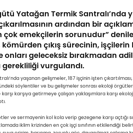
rgütü Yatağan Termik Santralı’nda y
n çıkarılmasının ardından bir açıkla
 en çok emekçilerin sorunudur” denil
kömürden çıkış sürecinin, işçilerin 
 onları geleceksiz bırakmadan adil 
gerekliliği vurgulandı.
alı’nda yaşanan gelişmeler, 187 işçinin işten çıkartılması,
eki söylentiler ve bu gelişmeler sonrası ekoloji örgütleri
 ile karşı karşıya getirmeye çalışan yaklaşımlara karşı ekoloj
tı.
metler ve sermayenin kol kola verip gezegene karşı açtığı 
lamada iklim krizinden en çok işçi sınıfının etkilendiği belir
, suya erişim, barınma, zorunlu göç, dayanılmaz çalışma koş