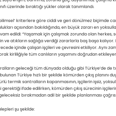
i sınıfı üzerinde bıraktığı yükler olarak tanımlandı.
‘bilimsel’ kriterlere göre ciddi ve geri dönülmez biçimde canl
lukları açısından bakıldığında, en büyük zararı en yoksulla
am edildi: “Yaşamak için çalışmak zorunda olan herkes, sa
liğin ve atıkların sağlığa verdiği zararlarla baş başa kalıyo
erecede içinde çalışan işçileri ve çevresini etkiliyor. Aynı
rak kirliliğiyle tüm canlıların yaşamını doğrudan etkileyen 
alların geleceği tüm dünyada olduğu gibi Türkiye’de de t
 bulunan Türkiye hızlı bir şekilde kömürden çıkış planını du
ü termik santralların kapanmasının, işçilerin işsiz, yoksul
rektiği ifade edilirken, kömürden çıkış sürecinin işçileri
geleceksiz bırakmadan adil bir şekilde planlanması çağrıs
alepleri şu şekilde: