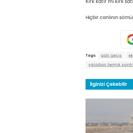
Kırk katır mı kırk sat
Hiçbir canlının sömü
Tags:
adil geçiş
ek
yatağan termik santr
İlginizi
Çekebilir