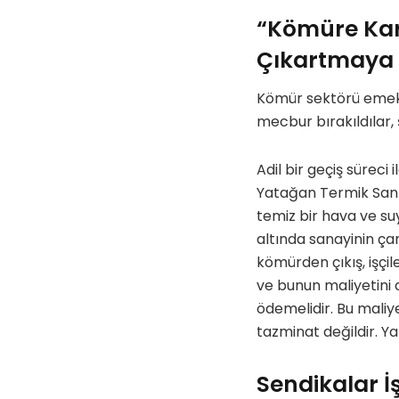
“Kömüre Karş
Çıkartmaya 
Kömür sektörü emekç
mecbur bırakıldılar, ş
Adil bir geçiş süreci
Yatağan Termik Santra
temiz bir hava ve suy
altında sanayinin çar
kömürden çıkış, işçil
ve bunun maliyetini 
ödemelidir. Bu maliy
tazminat değildir. Ya
Sendikalar İ