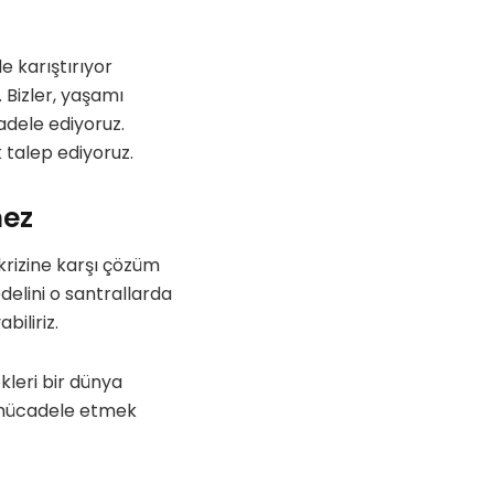
e karıştırıyor
 Bizler, yaşamı
dele ediyoruz.
 talep ediyoruz.
mez
krizine karşı çözüm
delini o santrallarda
biliriz.
kleri bir dünya
te mücadele etmek