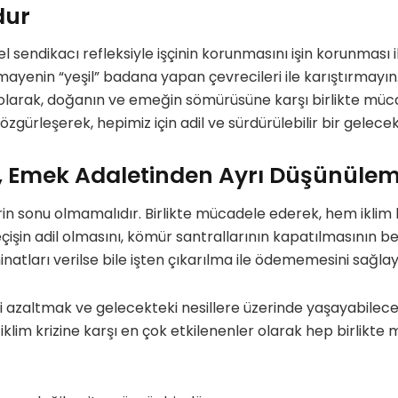
dur
 sendikacı refleksiyle işçinin korunmasını işin korunması il
rmayenin “yeşil” badana yapan çevrecileri ile karıştırmayın.
olarak, doğanın ve emeğin sömürüsüne karşı birlikte müca
gürleşerek, hepimiz için adil ve sürdürülebilir bir gelecek
i, Emek Adaletinden Ayrı Düşünüle
rin sonu olmamalıdır. Birlikte mücadele ederek, hem iklim 
çişin adil olmasını, kömür santrallarının kapatılmasının be
inatları verilse bile işten çıkarılma ile ödememesini sağlaya
rini azaltmak ve gelecekteki nesillere üzerinde yaşayabilece
 iklim krizine karşı en çok etkilenenler olarak hep birlik