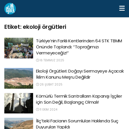
Etiket:
ekoloji örgütleri
Türkiye’nin Farklı Kentlerinden 64 STK TBMM
Önünde Toplandı: “Toprağımızı
Vermeyeceğiz!”
16 TEMMUZ 2025
Ekoloji Örgütleri: Doğayı Sermayeye Açacak
İklim Kanunu Meşru Değildir
26 ŞUBAT 2025
Kömürlü Termik Santralların Kapanışı İşçiler
için Son Değil, Başlangıç Olmalı!
11 EKIM 2024
İliç’teki Facianın Sorumluları Hakkında Suç
Duyuruları Yapıldı