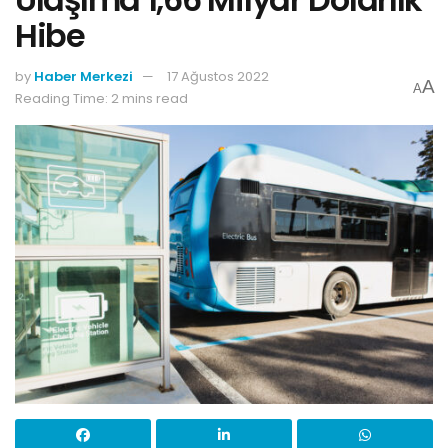
Hibe
by
Haber Merkezi
17 Ağustos 2022
A
A
Reading Time: 2 mins read