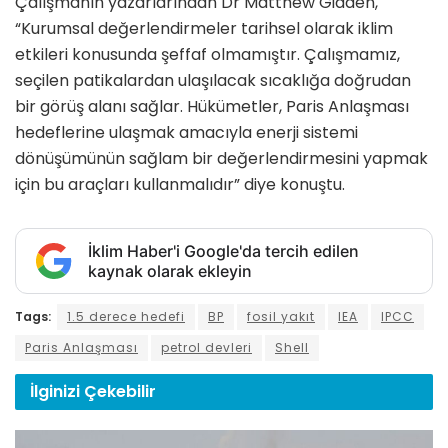
Çalışmanın yazarlarından Dr Matthew Gidden,
“Kurumsal değerlendirmeler tarihsel olarak iklim
etkileri konusunda şeffaf olmamıştır. Çalışmamız,
seçilen patikalardan ulaşılacak sıcaklığa doğrudan
bir görüş alanı sağlar. Hükümetler, Paris Anlaşması
hedeflerine ulaşmak amacıyla enerji sistemi
dönüşümünün sağlam bir değerlendirmesini yapmak
için bu araçları kullanmalıdır” diye konuştu.
İklim Haber'i Google'da tercih edilen
kaynak olarak ekleyin
Tags:
1.5 derece hedefi
BP
fosil yakıt
IEA
IPCC
Paris Anlaşması
petrol devleri
Shell
İlginizi
Çekebilir