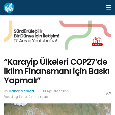
“Karayip Ülkeleri COP27’de
İklim Finansmanı için Baskı
Yapmalı”
by
Haber Merkezi
18 Ağustos 2022
A
A
Reading Time: 2 mins read