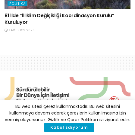
POLITIKA
81 İlde “İl İklim Değişikliği Koordinasyon Kurulu”
Kuruluyor
7 AĞUSTOS 2026
Bu web sitesi çerez kullanmaktadır. Bu web sitesini
kullanmaya devam ederek çerezlerin kullanılmasına izin
vermiş oluyorsunuz. Gizlilik ve Çerez Politikamızı ziyaret edin.
AB’de Seragazı Emisyonları
Kabul Ediyorum