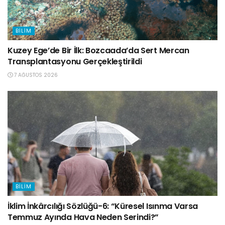
BILIM
Kuzey Ege’de Bir İlk: Bozcaada’da Sert Mercan
Transplantasyonu Gerçekleştirildi
7 AĞUSTOS 2026
BILIM
İklim İnkârcılığı Sözlüğü-6: “Küresel Isınma Varsa
Temmuz Ayında Hava Neden Serindi?”