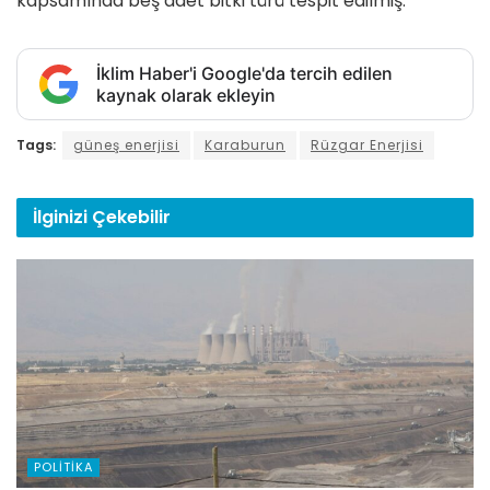
kapsamında beş adet bitki türü tespit edilmiş.
İklim Haber'i Google'da tercih edilen
kaynak olarak ekleyin
Tags:
güneş enerjisi
Karaburun
Rüzgar Enerjisi
İlginizi
Çekebilir
POLITIKA