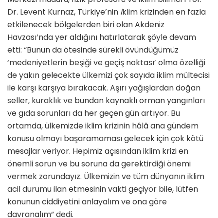
Dr. Levent Kurnaz, Türkiye’nin
i
klim krizinden en fazla
etkilenecek bölgelerden biri olan Akdeniz
Havzası’nda yer aldığını hatırlatarak şöyle devam
etti: “Bunun da ötesinde sürekli övündüğümüz
‘medeniyetlerin beşiği ve geçiş noktası’ olma özelliği
de yakın gelecekte ülkemizi çok sayıda iklim mültecisi
ile karşı karşıya bırakacak. Aşırı yağışlardan doğan
seller, kuraklık ve bundan kaynaklı orman yangınları
ve gıda sorunları da her geçen gün artıyor. Bu
ortamda, ülkemizde iklim krizinin hâlâ ana gündem
konusu olmayı başaramaması gelecek için çok kötü
mesajlar veriyor. Hepimiz açısından iklim krizi en
önemli sorun ve bu soruna da gerektirdiği önemi
vermek zorundayız. Ülkemizin ve tüm dünyanın iklim
acil durumu ilan etmesinin vakti geçiyor bile, lütfen
konunun ciddiyetini anlayalım ve ona göre
davranalım” dedi.