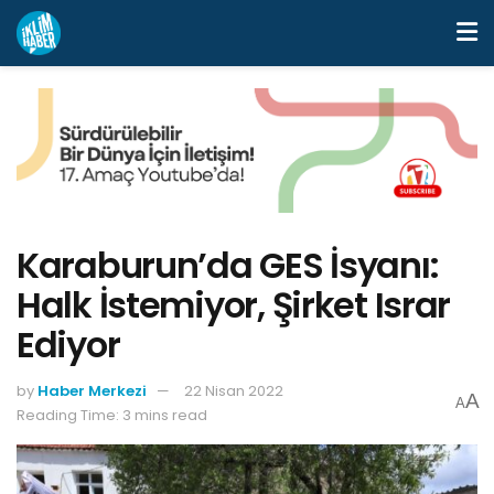
Karaburun’da GES İsyanı:
Halk İstemiyor, Şirket Israr
Ediyor
by
Haber Merkezi
22 Nisan 2022
A
A
Reading Time: 3 mins read