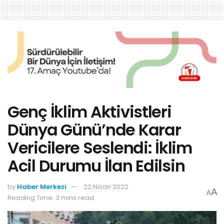
Genç İklim Aktivistleri
Dünya Günü’nde Karar
Vericilere Seslendi: İklim
Acil Durumu İlan Edilsin
by
Haber Merkezi
22 Nisan 2022
A
A
Reading Time: 3 mins read