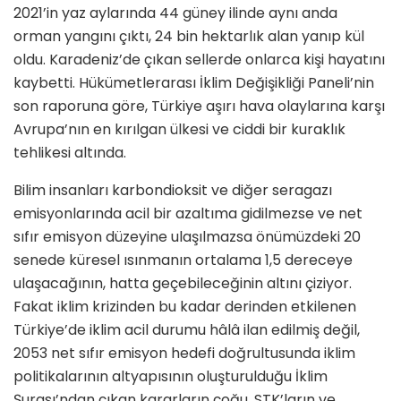
2021’in yaz aylarında 44 güney ilinde aynı anda
orman yangını çıktı, 24 bin hektarlık alan yanıp kül
oldu. Karadeniz’de çıkan sellerde onlarca kişi hayatını
kaybetti. Hükümetlerarası İklim Değişikliği Paneli’nin
son raporuna göre, Türkiye aşırı hava olaylarına karşı
Avrupa’nın en kırılgan ülkesi ve ciddi bir kuraklık
tehlikesi altında.
Bilim insanları karbondioksit ve diğer seragazı
emisyonlarında acil bir azaltıma gidilmezse ve net
sıfır emisyon düzeyine ulaşılmazsa önümüzdeki 20
senede küresel ısınmanın ortalama 1,5 dereceye
ulaşacağının, hatta geçebileceğinin altını çiziyor.
Fakat iklim krizinden bu kadar derinden etkilenen
Türkiye’de iklim acil durumu hâlâ ilan edilmiş değil,
2053 net sıfır emisyon hedefi doğrultusunda iklim
politikalarının altyapısının oluşturulduğu İklim
Şurası’ndan çıkan kararların çoğu, STK’ların ve