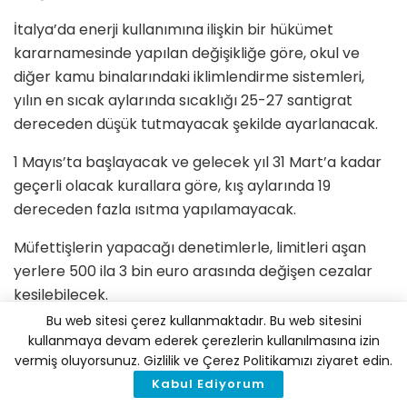
İtalya’da enerji kullanımına ilişkin bir hükümet
kararnamesinde yapılan değişikliğe göre, okul ve
diğer kamu binalarındaki iklimlendirme sistemleri,
yılın en sıcak aylarında sıcaklığı 25-27 santigrat
dereceden düşük tutmayacak şekilde ayarlanacak.
1 Mayıs’ta başlayacak ve gelecek yıl 31 Mart’a kadar
geçerli olacak kurallara göre, kış aylarında 19
dereceden fazla ısıtma yapılamayacak.
Müfettişlerin yapacağı denetimlerle, limitleri aşan
yerlere 500 ila 3 bin euro arasında değişen cezalar
kesilebilecek.
Bu web sitesi çerez kullanmaktadır. Bu web sitesini
Kamu Yönetimi Bakanı Renato Brunetta, söz konusu
kullanmaya devam ederek çerezlerin kullanılmasına izin
girişimin yılda 2-4 milyar metreküp gaz tasarrufu
vermiş oluyorsunuz. Gizlilik ve Çerez Politikamızı ziyaret edin.
sağlayacağını söyledi. Ülkede, kamu binalarının enerji
Kabul Ediyorum
maliyetlerinin yaklaşık %57’sinin iklimlendirmeyle ilgili