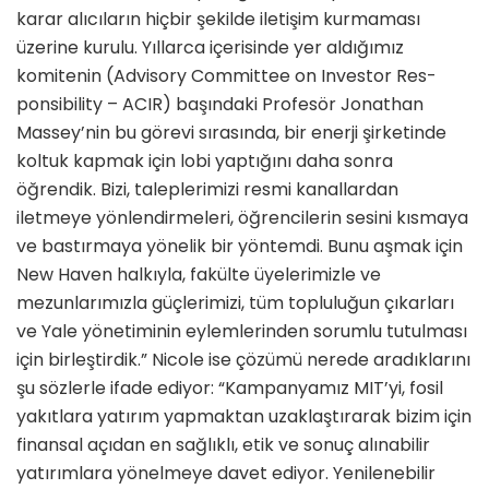
karar alıcıların hiçbir şekilde iletişim kurmaması
üzerine kurulu. Yıllarca içerisinde yer aldığımız
komitenin (Advisory Committee on Investor Res­
ponsibility – ACIR) başındaki Profesör Jonathan
Massey’nin bu görevi sırasın­da, bir enerji şirketinde
koltuk kapmak için lobi yaptığını daha sonra
öğrendik. Bizi, taleplerimizi resmi kanallardan
iletmeye yönlendirmeleri, öğrencilerin sesini kısmaya
ve bastırmaya yönelik bir yöntemdi. Bunu aşmak için
New Haven halkıyla, fakülte üyelerimizle ve
mezunlarımızla güçlerimizi, tüm topluluğun çıkarları
ve Yale yönetimi­nin eylemlerinden sorumlu tutulması
için birleştirdik.” Nicole ise çözümü nerede aradıklarını
şu sözlerle ifade ediyor: “Kampanyamız MIT’yi, fosil
yakıtlara yatırım yapmaktan uzaklaştı­rarak bizim için
finansal açıdan en sağ­lıklı, etik ve sonuç alınabilir
yatırımlara yönelmeye davet ediyor. Yenilenebilir