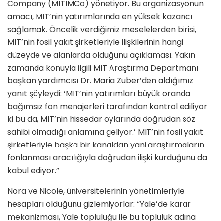
Company (MITIMCo) yönetiyor. Bu organizasyonun
amacı, MIT’nin ya­tırımlarında en yüksek kazancı
sağla­mak. Öncelik verdiğimiz meselelerden birisi,
MIT’nin fosil yakıt şirketleriyle ilişkilerinin hangi
düzeyde ve alanlarda olduğunu açıklaması. Yakın
zamanda konuyla ilgili MIT Araştırma Depart­manı
başkan yardımcısı Dr. Maria Zuber’den aldığımız
yanıt şöyleydi: ‘MIT’nin yatırımları büyük oranda
bağımsız fon menajerleri tarafından kontrol ediliyor
ki bu da, MIT’nin his­sedar oylarında doğrudan söz
sahibi olmadığı anlamına geliyor.’ MIT’nin fosil yakıt
şirketleriyle başka bir kanal­dan yani araştırmaların
fonlanması ara­cılığıyla doğrudan ilişki kurduğunu da
kabul ediyor.”
Nora ve Nicole, üniversitelerinin yö­netimleriyle
hesapları olduğunu gizle­miyorlar: “Yale’de karar
mekanizması, Yale topluluğu ile bu topluluk adına