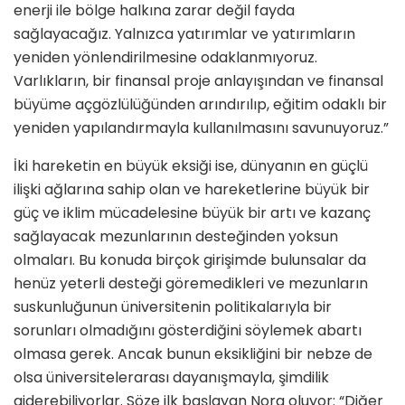
enerji ile bölge halkına zarar değil fay­da
sağlayacağız. Yalnızca yatırımlar ve yatırımların
yeniden yönlendirilmesine odaklanmıyoruz.
Varlıkların, bir finan­sal proje anlayışından ve finansal
büyü­me açgözlülüğünden arındırılıp, eğitim odaklı bir
yeniden yapılandırmayla kul­lanılmasını savunuyoruz.”
İki hareketin en büyük eksiği ise, dün­yanın en güçlü
ilişki ağlarına sahip olan ve hareketlerine büyük bir
güç ve iklim mücadelesine büyük bir artı ve kazanç
sağlayacak mezunlarının desteğinden yoksun
olmaları. Bu konuda birçok girişimde bulunsalar da
henüz yeterli desteği göremedikleri ve mezunların
suskunluğunun üniversitenin politika­larıyla bir
sorunları olmadığını göster­diğini söylemek abartı
olmasa gerek. Ancak bunun eksikliğini bir nebze de
olsa üniversitelerarası dayanışmayla, şimdilik
giderebiliyorlar. Söze ilk baş­layan Nora oluyor: “Diğer