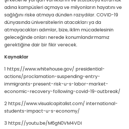
adına kampüsleri açmaya ve milyonların ha­yatını ve
sağlığını riske atmaya dünden razıydılar. COVID-19
dünyasında üni­versitelerin atacakları ya da
atmayacak­ları adımlar, bize, iklim mücadelesinin
geleceğinde onları nerede konumlan­dırmamız
gerektiğine dair bir fikir ve­recek.
Kaynaklar
1 https://www.whitehouse.gov/ presidential-
actions/proclamation-suspending-entry-
immigrants-present-risk-u-s-labor-market-
economic-recovery-following-covid-19-outbreak/
2 https://www.visualcapitalist.com/ international-
students-impact-u-s-economy/
3 https://youtu.be/M6gN0VM4VDI