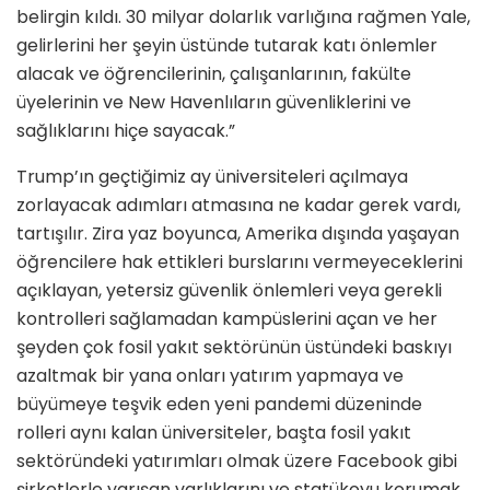
belirgin kıldı. 30 milyar dolarlık varlığına rağmen Yale,
gelirlerini her şeyin üstünde tutarak katı önlemler
alacak ve öğrencileri­nin, çalışanlarının, fakülte
üyelerinin ve New Havenlıların güvenliklerini ve
sağlıklarını hiçe sayacak.”
Trump’ın geçtiğimiz ay üniversiteleri açılmaya
zorlayacak adımları atması­na ne kadar gerek vardı,
tartışılır. Zira yaz boyunca, Amerika dışında yaşayan
öğrencilere hak ettikleri burslarını ver­meyeceklerini
açıklayan, yetersiz gü­venlik önlemleri veya gerekli
kontrol­leri sağlamadan kampüslerini açan ve her
şeyden çok fosil yakıt sektörünün üstündeki baskıyı
azaltmak bir yana on­ları yatırım yapmaya ve
büyümeye teş­vik eden yeni pandemi düzeninde
rolleri aynı kalan üniversiteler, başta fosil yakıt
sektöründeki yatırımları olmak üzere Facebook gibi
şirketlerle yarışan varlıklarını ve statükoyu korumak