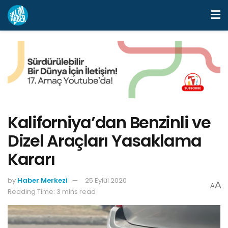
Kaliforniya’dan Benzinli ve
Dizel Araçları Yasaklama
Kararı
by
Haber Merkezi
25 Eylül 2020
A
A
Reading Time: 3 mins read