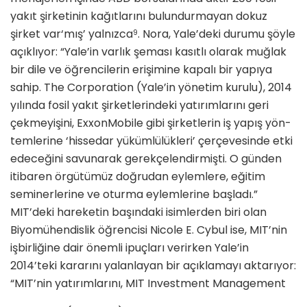
yakıt şirketinin kağıtlarını bulun­durmayan dokuz
şirket var‘mış’ yal­nızca
. Nora, Yale’deki durumu şöyle
9
açıklıyor: “Yale’in varlık şeması kasıtlı olarak muğlak
bir dile ve öğrencilerin erişimine kapalı bir yapıya
sahip. The Corporation (Yale’in yönetim kurulu), 2014
yılında fosil yakıt şirketlerindeki yatırımlarını geri
çekmeyişini, Exxon­Mobile gibi şirketlerin iş yapış yön­
temlerine ‘hissedar yükümlülükleri’ çerçevesinde etki
edeceğini savunarak gerekçelendirmişti. O günden
itibaren örgütümüz doğrudan eylemlere, eğitim
seminerlerine ve oturma eylemlerine başladı.”
MIT’deki hareketin başındaki isimlerden biri olan
Biyomühendislik öğrencisi Nicole E. Cybul ise, MIT’nin
işbirliğine dair önemli ipuçları verirken Yale’in
2014’teki kararını yalanlayan bir açıklamayı aktarıyor:
“MIT’nin yatırım­larını, MIT Investment Management