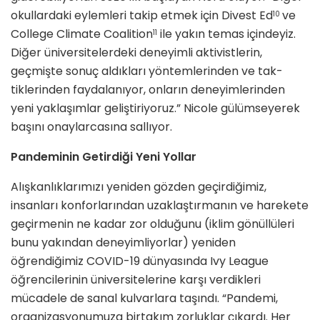
okullardaki eylemleri takip etmek için Divest Ed
ve
10
College Climate Coalition
ile yakın temas içindeyiz.
11
Diğer üniversiteler­deki deneyimli aktivistlerin,
geçmişte sonuç aldıkları yöntemlerinden ve tak­
tiklerinden faydalanıyor, onların dene­yimlerinden
yeni yaklaşımlar gelişti­riyoruz.” Nicole gülümseyerek
başını onaylarcasına sallıyor.
Pandeminin Getirdiği Yeni Yollar
Alışkanlıklarımızı yeniden gözden ge­çirdiğimiz,
insanları konforlarından uzaklaştırmanın ve harekete
geçirme­nin ne kadar zor olduğunu (iklim gö­nüllüleri
bunu yakından deneyimliyor­lar) yeniden
öğrendiğimiz COVID-19 dünyasında Ivy League
öğrencileri­nin üniversitelerine karşı verdikleri
mücadele de sanal kulvarlara taşındı. “Pandemi,
organizasyonumuza bir­takım zorluklar çıkardı. Her