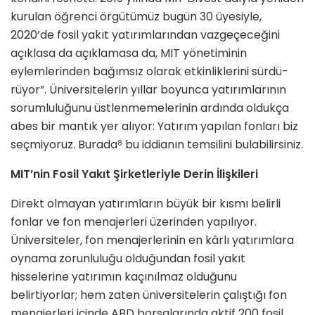
kurulan öğrenci örgütümüz bugün 30 üyesiy­le,
2020’de fosil yakıt yatırımlarından vazgeçeceğini
açıklasa da açıklamasa da, MIT yönetiminin
eylemlerinden bağımsız olarak etkinliklerini sürdü­
rüyor”. Üniversitelerin yıllar boyunca yatırımlarının
sorumluluğunu üstlen­memelerinin ardında oldukça
abes bir mantık yer alıyor: Yatırım yapılan fon­ları biz
seçmiyoruz. Burada
bu iddia­nın temsilini bulabilirsiniz.
8
MIT’nin Fosil Yakıt Şirketleriyle Derin İlişkileri
Direkt olmayan yatırımların büyük bir kısmı belirli
fonlar ve fon menajerleri üzerinden yapılıyor.
Üniversiteler, fon menajerlerinin en kârlı yatırımlara
oy­nama zorunluluğu olduğundan fosil yakıt
hisselerine yatırımın kaçınılmaz olduğunu
belirtiyorlar; hem zaten üni­versitelerin çalıştığı fon
menajerleri içinde ABD borsalarında aktif 200 fosil