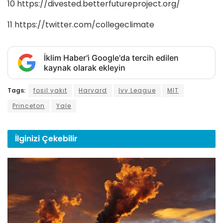
10 https://divested.betterfutureproject.org/
11 https://twitter.com/collegeclimate ­
İklim Haber'i Google'da tercih edilen
kaynak olarak ekleyin
Tags:
fosil yakıt
Harvard
Ivy League
MIT
Princeton
Yale
İlginizi
Çekebilir