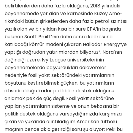
belirtilenlerden daha fazla olduğunu, 2018 yılındaki
beyanname­de yer alan ve karnesinde Kuzey Ame­
rika’daki bütün şirketlerden daha fazla petrol sızıntısı
yazılı olan ve bir yıldan kısa bir süre EPA’in başında
bulunan Scott Pruitt’nin daha sonra kadrosu­na
katılacağı kömür madeni çıkaran Hallador Energy’ye
yaptığı doğrudan yatırımlardan biliyoruz”. Nora’nın
değindiği üzere, Ivy League üniversi­telerinin
beyannamelerde başvurduk­ları dalavereler
nedeniyle fosil yakıt sektöründeki yatırımlarının
boyutunu kestirebilmek güçken, bu yatırımların
iktisadi olduğu kadar politik bir destek olduğunu
anlamak pek de güç değil. Fosil yakıt sektörüne
yapılan yatırımla­rın sisteme ve onun bekasına bir
politik destek olduğunu varsaydığımızda kar­şımıza
çıkan ve yukarıda alıntıladığım Amerikan futbolu
maçının bende akla getirdiği soru şu oluyor: Peki bu