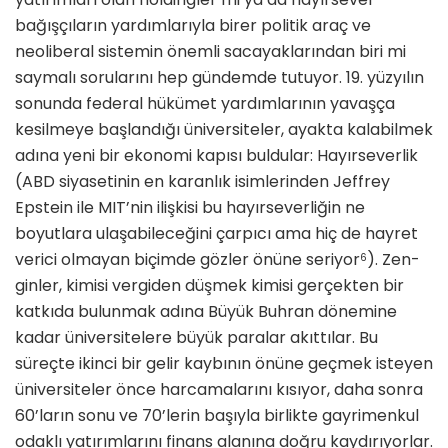
bağışçıların yardımlarıyla birer politik araç ve
neoliberal sistemin önemli sacayaklarından biri mi
sayma­lı sorularını hep gündemde tutuyor. 19. yüzyılın
sonunda federal hükümet yardımlarının yavaşça
kesilmeye baş­landığı üniversiteler, ayakta kalabilmek
adına yeni bir ekonomi kapısı buldular: Hayırseverlik
(ABD siyasetinin en karanlık isimlerinden Jeffrey
Epstein ile MIT’nin ilişkisi bu hayırseverliğin ne
boyutlara ulaşabileceğini çarpıcı ama hiç de hayret
verici olmayan bi­çimde gözler önüne seriyor
). Zen­
6
ginler, kimisi vergiden düşmek kimisi gerçekten bir
katkıda bulunmak adına Büyük Buhran dönemine
kadar üni­versitelere büyük paralar akıttılar. Bu
süreçte ikinci bir gelir kaybının önüne geçmek isteyen
üniversiteler önce har­camalarını kısıyor, daha sonra
60’ların sonu ve 70’lerin başıyla birlikte gayri­menkul
odaklı yatırımlarını finans ala­nına doğru kaydırıyorlar.