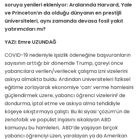
soruya yenileri ekleniyor: Aralarında Harvard, Yale
ve Princeton’ın da olduğu dünyanın en prestijli
üniversiteleri, aynı zamanda devasa fosil yakıt
yatırımcıları mı?
YAZI: Emre UZUNDAĞ
COVID-19 nedeniyle işsizlik ödeneğine başvuranların
sa­yısının arttığı bir dönemde Trump, çareyi önce
yabancılara verilen/verilecek çalışma izni vizelerini
askıya almakta buldu. Ardından üniversiteleri fiziksel
eğitime zorlayarak ekonomiye ‘can’ verme hamlesini
güçlendirmek üzere, yabancı öğrenci vizelerini
de
1
dondurma, iptal etme ve askıya alma tehdidiyle
köşeye sıkıştırmaya çalıştı. Bu iki siyasi ‘çözüm’ün de
zenofobik ve popülist inşasını ıskalayan ABD
kamuoyu bu hamleleri, ABD’de yaşayan birçok
yabancı öğrenciyi üzen, yaralayan ya da Amerikan