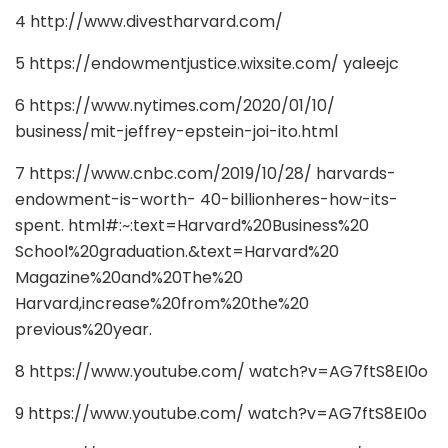
4 http://www.divestharvard.com/
5 https://endowmentjustice.wixsite.com/ yaleejc
6 https://www.nytimes.com/2020/01/10/
business/mit-jeffrey-epstein-joi-ito.html
7 https://www.cnbc.com/2019/10/28/ harvards-
endowment-is-worth- 40-billionheres-how-its-
spent. html#:~:text=Harvard%20Business%20
School%20graduation.&text=Harvard%20
Magazine%20and%20The%20
Harvard,increase%20from%20the%20
previous%20year.
8 https://www.youtube.com/ watch?v=AG7ftS8EI0o
9 https://www.youtube.com/ watch?v=AG7ftS8EI0o