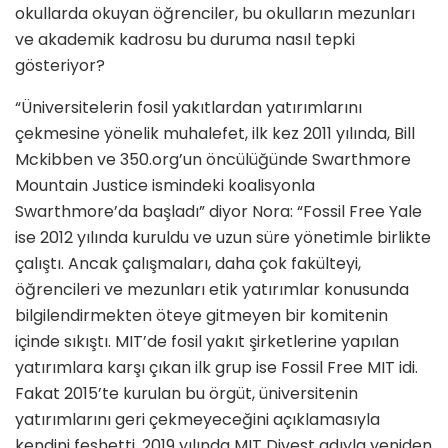
okul­larda okuyan öğrenciler, bu okulların mezunları
ve akademik kadrosu bu du­ruma nasıl tepki
gösteriyor?
“Üniversitelerin fosil yakıtlardan yatı­rımlarını
çekmesine yönelik muhale­fet, ilk kez 2011 yılında, Bill
Mckibben ve 350.org’un öncülüğünde Swarthmo­re
Mountain Justice ismindeki koalis­yonla
Swarthmore’da başladı” diyor Nora: “Fossil Free Yale
ise 2012 yı­lında kuruldu ve uzun süre yönetimle birlikte
çalıştı. Ancak çalışmaları, daha çok fakülteyi,
öğrencileri ve mezunları etik yatırımlar konusunda
bilgilendir­mekten öteye gitmeyen bir komitenin
içinde sıkıştı. MIT’de fosil yakıt şirket­lerine yapılan
yatırımlara karşı çıkan ilk grup ise Fossil Free MIT idi.
Fakat 2015’te kurulan bu örgüt, üniversitenin
yatırımlarını geri çekmeyeceğini açık­lamasıyla
kendini feshetti. 2019 yılın­da MIT Divest adıyla yeniden