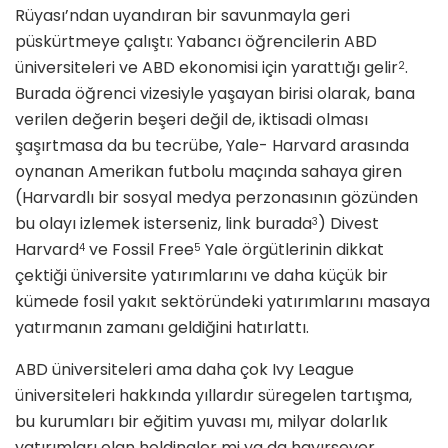
Rüyası’ndan uyandıran bir savunmayla geri
püskürtmeye çalıştı: Yabancı öğrencilerin ABD
üniversi­teleri ve ABD ekonomisi için yarattığı gelir
.
2
Burada öğrenci vizesiyle yaşayan birisi olarak, bana
verilen değerin beşeri değil de, iktisadi olması
şaşırtmasa da bu tecrübe, Yale- Harvard arasında
oynanan Amerikan futbolu maçında sahaya giren
(Harvardlı bir sosyal medya perzonasının gözünden
bu olayı izlemek isterseniz, link burada
) Divest
3
Harvard
ve Fossil Free
Yale örgütlerinin dikkat
4
5
çektiği üniversite yatırımlarını ve daha küçük bir
kümede fosil yakıt sektöründeki yatırımlarını masaya
yatırmanın zamanı geldiğini hatırlattı.
ABD üniversiteleri ama daha çok Ivy League
üniversiteleri hakkında yıl­lardır süregelen tartışma,
bu kurumla­rı bir eğitim yuvası mı, milyar dolarlık
yatırımları olan holdingler mi ya da hayırsever