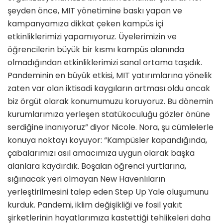
şeyden önce, MIT yönetimine baskı yapan ve
kampanyamıza dikkat çeken kampüs içi
etkinliklerimizi yapamıyoruz. Üye­lerimizin ve
öğrencilerin büyük bir kısmı kampüs alanında
olmadığından etkinliklerimizi sanal ortama taşıdık.
Pandeminin en büyük etkisi, MIT ya­tırımlarına yönelik
zaten var olan ikti­sadi kaygıların artması oldu ancak
biz örgüt olarak konumumuzu koruyoruz. Bu dönemin
kurumlarımıza yerleşen statükoculuğu gözler önüne
serdiği­ne inanıyoruz” diyor Nicole. Nora, şu cümlelerle
konuya noktayı koyuyor: “Kampüsler kapandığında,
çabalarımı­zı asıl amacımıza uygun olarak başka
alanlara kaydırdık. Boşalan öğrenci yurtlarına,
sığınacak yeri olmayan New Havenlıların
yerleştirilmesini talep eden Step Up Yale oluşumunu
kur­duk. Pandemi, iklim değişikliği ve fosil yakıt
şirketlerinin hayatlarımıza kastet­tiği tehlikeleri daha