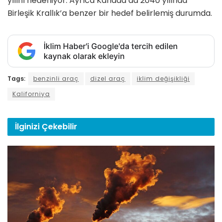
yılını hedefliyor. Ayrıca Kanada da 2040 yılında
Birleşik Krallık’a benzer bir hedef belirlemiş durumda.
İklim Haber'i Google'da tercih edilen
kaynak olarak ekleyin
Tags:
benzinli araç
dizel araç
iklim değişikliği
Kaliforniya
İlginizi
Çekebilir