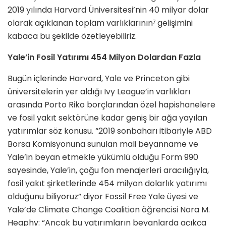
2019 yılında Harvard Üniversitesi’nin 40 milyar dolar
olarak açıklanan toplam varlık­larının
gelişimini
7
kabaca bu şekilde özetleyebiliriz.
Yale’in Fosil Yatırımı 454 Milyon Dolardan Fazla
Bugün içlerinde Harvard, Yale ve Prin­ceton gibi
üniversitelerin yer aldığı Ivy League’in varlıkları
arasında Porto Riko borçlarından özel hapishanele­re
ve fosil yakıt sektörüne kadar geniş bir ağa yayılan
yatırımlar söz konusu. “2019 sonbaharı itibariyle ABD
Borsa Komisyonuna sunulan mali beyanna­me ve
Yale’in beyan etmekle yükümlü olduğu Form 990
sayesinde, Yale’in, çoğu fon menajerleri aracılığıyla,
fosil yakıt şirketlerinde 454 milyon dolarlık yatırımı
olduğunu biliyoruz” diyor Fos­sil Free Yale üyesi ve
Yale’de Climate Change Coalition öğrencisi Nora M.
Heaphy: “Ancak bu yatırımların beyan­larda açıkça