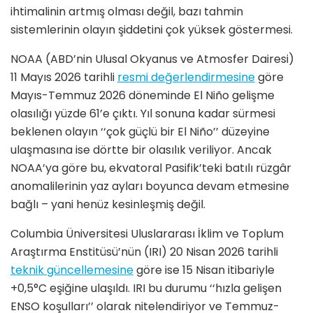
ihtimalinin artmış olması değil, bazı tahmin
sistemlerinin olayın şiddetini çok yüksek göstermesi.
NOAA (ABD’nin Ulusal Okyanus ve Atmosfer Dairesi)
11 Mayıs 2026 tarihli
resmi değerlendirmesine
göre
Mayıs-Temmuz 2026 döneminde El Niño gelişme
olasılığı yüzde 61’e çıktı. Yıl sonuna kadar sürmesi
beklenen olayın ‘‘çok güçlü bir El Niño’’ düzeyine
ulaşmasına ise dörtte bir olasılık veriliyor. Ancak
NOAA’ya göre bu, ekvatoral Pasifik’teki batılı rüzgâr
anomalilerinin yaz ayları boyunca devam etmesine
bağlı – yani henüz kesinleşmiş değil.
Columbia Üniversitesi Uluslararası İklim ve Toplum
Araştırma Enstitüsü’nün (IRI) 20 Nisan 2026 tarihli
teknik güncellemesine
göre ise 15 Nisan itibariyle
+0,5°C eşiğine ulaşıldı. IRI bu durumu ‘‘hızla gelişen
ENSO koşulları’’ olarak nitelendiriyor ve Temmuz-