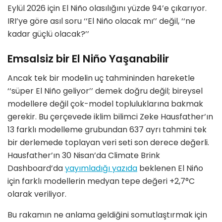
Eylül 2026 için El Niño olasılığını yüzde 94’e çıkarıyor.
IRI’ye göre asıl soru ‘‘El Niño olacak mı’’ değil, ‘‘ne
kadar güçlü olacak?’’
Emsalsiz bir El Niño Yaşanabilir
Ancak tek bir modelin uç tahmininden hareketle
‘‘süper El Niño geliyor’’ demek doğru değil; bireysel
modellere değil çok-model topluluklarına bakmak
gerekir. Bu çerçevede iklim bilimci Zeke Hausfather’ın
13 farklı modelleme grubundan 637 ayrı tahmini tek
bir derlemede toplayan veri seti son derece değerli.
Hausfather’ın 30 Nisan’da Climate Brink
Dashboard’da
yayımladığı yazıda
beklenen El Niño
için farklı modellerin medyan tepe değeri +2,7°C
olarak veriliyor.
Bu rakamın ne anlama geldiğini somutlaştırmak için