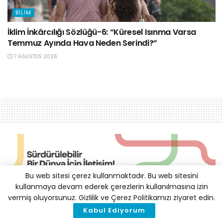
BILIM
İklim İnkârcılığı Sözlüğü-6: “Küresel Isınma Varsa
Temmuz Ayında Hava Neden Serindi?”
7 AĞUSTOS 2026
Bu web sitesi çerez kullanmaktadır. Bu web sitesini
kullanmaya devam ederek çerezlerin kullanılmasına izin
vermiş oluyorsunuz. Gizlilik ve Çerez Politikamızı ziyaret edin.
Dünya Kupası Maçları için
Kabul Ediyorum