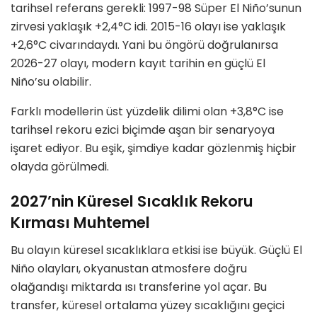
tarihsel referans gerekli: 1997-98 Süper El Niño’sunun
zirvesi yaklaşık +2,4°C idi. 2015-16 olayı ise yaklaşık
+2,6°C civarındaydı. Yani bu öngörü doğrulanırsa
2026-27 olayı, modern kayıt tarihin en güçlü El
Niño’su olabilir.
Farklı modellerin üst yüzdelik dilimi olan +3,8°C ise
tarihsel rekoru ezici biçimde aşan bir senaryoya
işaret ediyor. Bu eşik, şimdiye kadar gözlenmiş hiçbir
olayda görülmedi.
2027’nin Küresel Sıcaklık Rekoru
Kırması Muhtemel
Bu olayın küresel sıcaklıklara etkisi ise büyük. Güçlü El
Niño olayları, okyanustan atmosfere doğru
olağandışı miktarda ısı transferine yol açar. Bu
transfer, küresel ortalama yüzey sıcaklığını geçici