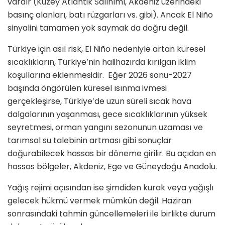
vardır (Kuzey Atlantik Salınımı, Akdeniz üzerindeki
basınç alanları, batı rüzgarları vs. gibi). Ancak El Niño
sinyalini tamamen yok saymak da doğru değil.
Türkiye için asıl risk, El Niño nedeniyle artan küresel
sıcaklıkların, Türkiye’nin halihazırda kırılgan iklim
koşullarına eklenmesidir. Eğer 2026 sonu-2027
başında öngörülen küresel ısınma ivmesi
gerçekleşirse, Türkiye’de uzun süreli sıcak hava
dalgalarının yaşanması, gece sıcaklıklarının yüksek
seyretmesi, orman yangını sezonunun uzaması ve
tarımsal su talebinin artması gibi sonuçlar
doğurabilecek hassas bir döneme girilir. Bu açıdan en
hassas bölgeler, Akdeniz, Ege ve Güneydoğu Anadolu.
Yağış rejimi açısından ise şimdiden kurak veya yağışlı
gelecek hükmü vermek mümkün değil. Haziran
sonrasındaki tahmin güncellemeleri ile birlikte durum