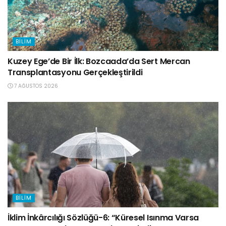
BILIM
Kuzey Ege’de Bir İlk: Bozcaada’da Sert Mercan
Transplantasyonu Gerçekleştirildi
7 AĞUSTOS 2026
BILIM
İklim İnkârcılığı Sözlüğü-6: “Küresel Isınma Varsa