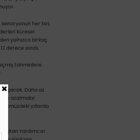
nuyor.
senaryonun her biri,
derleri küresel
nden yalnızca birkaç
,1 derece ısındı.
geçmiş tahminlere
.
yi aşacak. Daha az
derin azalmalar
r önümüzdeki yıllarda
 Başkan Yardımcısı
ığını söylüyor.