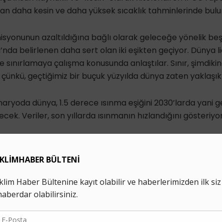
an daha kesin ve daha yüksek sıcaklık tahminlerinde bulu
yonunun azaltıldığına bağlı olarak geleceğe yönelik beş 
nda belirlenen daha sert olan iki eşikten geçiyor. Dünya li
le sınırlamaya çalışma konusunda anlaştılar. Sınır, şimdiki
çünkü, geçtiğimiz bir buçuk yüzyılda dünya zaten yaklaşık 1
aryoda dünya, 1.5 derece ısınma eşiğini 2030’larda yani 
ek. Veriler, son yıllarda ısınmanın hızlandığını gösteriyor
sınma muhtemelen sanayi öncesi seviyelere göre 2 derece
fiyle ise “karbondioksit ve diğer seragazı emisyonlarında 
ötü ısı dalgaları, kuraklıklar ve sel tetikleyen sağanakla
nildi.
ve Atmosfer İdaresi (NOAA) kıdemli iklim danışmanı IPCC
 bize iklimdeki son değişikliklerin yaygın, hızlı ve yoğunlaşt