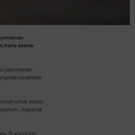
yayımlanan
 Paris sınırını
günü yayımlanan
l içinde sıcaklıklar
aporun ortak yazarı
örmüyorum… Kaçacak
, 21. yüzyıl için