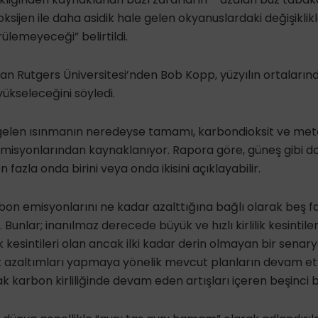
oksijen ile daha asidik hale gelen okyanuslardaki değişiklikl
lemeyeceği” belirtildi.
n Rutgers Üniversitesi’nden Bob Kopp, yüzyılın ortalarınd
yükseleceğini söyledi.
en ısınmanın neredeyse tamamı, karbondioksit ve metan 
isyonlarından kaynaklanıyor. Rapora göre, güneş gibi doğ
 fazla onda birini veya onda ikisini açıklayabilir.
on emisyonlarını ne kadar azalttığına bağlı olarak beş fa
Bunlar; inanılmaz derecede büyük ve hızlı kirlilik kesintiler
ik kesintileri olan ancak ilki kadar derin olmayan bir senaryo
lik azaltımları yapmaya yönelik mevcut planların devam et
k karbon kirliliğinde devam eden artışları içeren beşinci b