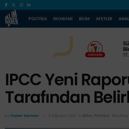
POLITIKA
EKONOMI
BILIM
AFETLER
ANAL
IPCC Yeni Raporu
Tarafından Beli
by
Haber Merkezi
9 Ağustos 2021
in
Bilim
,
Politika
Reading 