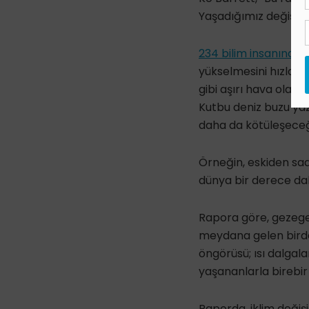
Yaşadığımız değişikli
234 bilim insanından
yükselmesini hızlandı
gibi aşırı hava olayl
Kutbu deniz buzu yaz
daha da kötüleşeceği 
Örneğin, eskiden sad
dünya bir derece daha
Rapora göre, gezegen
meydana gelen birde
öngörüsü; ısı dalgala
yaşananlarla birebir 
Raporda, iklim değiş