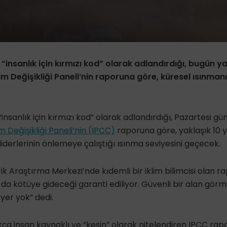
in “insanlık için kırmızı kod” olarak adlandırdığı, bugün 
m Değişikliği Paneli’nin raporuna göre, küresel ısınmanın
n “insanlık için kırmızı kod” olarak adlandırdığı, Pazartesi 
 Değişikliği Paneli’nin (IPCC)
raporuna göre, yaklaşık 10 yı
erlerinin önlemeye çalıştığı ısınma seviyesini geçecek.
k Araştırma Merkezi’nde kıdemli bir iklim bilimcisi olan r
 da kötüye gideceği garanti ediliyor. Güvenli bir alan g
yer yok” dedi.
ıkça insan kaynaklı ve “kesin” olarak nitelendiren IPCC raporu