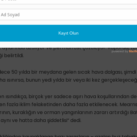
kler daha fazla ısınma ile artacak” dedi.
oluşan ve yaklaşık 3000 sayfalık rapor, ısınmanın şimdide
rdığını, buzulları küçülttüğünü ve sıcak hava dalgaları, kura
arını kötüleştirdiğini söyledi. Tropikal siklonlar güçleniyor,
 aylarında azalıyor ve permafrost çözülüyor. Raporda, tü
belirtildi.
ece 50 yılda bir meydana gelen sıcak hava dalgası, şimdi 1
 ısınırsa, bunun yedi yılda bir veya iki kez gerçekleşeceği 
 ısındıkça, birçok yer sadece aşırı hava koşullarından değ
n fazla iklim felaketinden daha fazla etkilenecek. Mearn
rının, kuraklığın ve orman yangınlarının zararı artırdığı B
aynı ve hatta daha şiddetlisi” dedi.
ikliğinden kaynaklanan bazı zararların – azalan buz tabaka