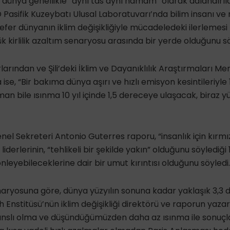
dünya genellikle “aynı tas aynı hamam” olarak adlandırıl
 Pasifik Kuzeybatı Ulusal Laboratuvarı’nda bilim insanı ve
efer dünyanın iklim değişikliğiyle mücadeledeki ilerlemesi 
k kirlilik azaltım senaryosu arasında bir yerde olduğunu sö
rından ve Şili’deki İklim ve Dayanıklılık Araştırmaları Me
ise, “Bir bakıma dünya aşırı ve hızlı emisyon kesintileriyle
man bile ısınma 10 yıl içinde 1,5 dereceye ulaşacak, biraz 
enel Sekreteri Antonio Guterres raporu, “insanlık için kırmı
iderlerinin, “tehlikeli bir şekilde yakın” olduğunu söylediği 
önleyebileceklerine dair bir umut kırıntısı olduğunu söyledi.
aryosuna göre, dünya yüzyılın sonuna kadar yaklaşık 3,3 
h Enstitüsü’nün iklim değişikliği direktörü ve raporun yazar
anslı olma ve düşündüğümüzden daha az ısınma ile sonuçl