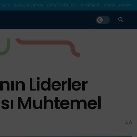
 Algısı
Bir Buçuk Derece
Kömür Masalları
Hakkımızda
Künye
İletişim
ın Liderler
ması Muhtemel
A
A