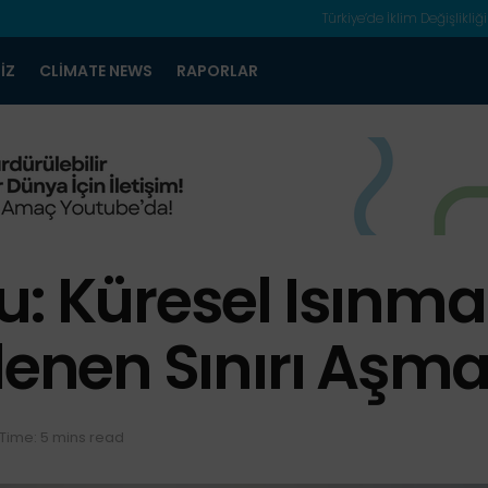
Türkiye’de İklim Değişlikliği
IZ
CLIMATE NEWS
RAPORLAR
: Küresel Isınman
rlenen Sınırı Aş
Time: 5 mins read