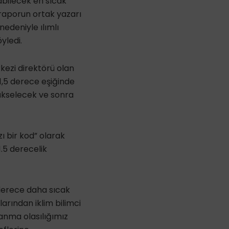
abilecek en sıcak
 raporun ortak yazarı
nedeniyle ılımlı
yledi.
rkezi direktörü olan
 1,5 derece eşiğinde
yükselecek ve sonra
zı bir kod” olarak
1.5 derecelik
derece daha sıcak
larından iklim bilimci
anma olasılığımız