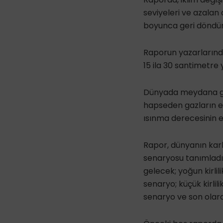
seviyeleri ve azalan 
boyunca geri döndürü
Raporun yazarlarında
15 ila 30 santimetre 
Dünyada meydana gel
hapseden gazların em
ısınma derecesinin en
Rapor, dünyanın karb
senaryosu tanımladı. 
gelecek; yoğun kirlil
senaryo; küçük kirli
senaryo ve son olara