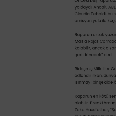
Önceki beş raporda, 
yoldaydı. Ancak, ABD
Claudia Tebaldi, bu s
emisyon yolu ile küçü
Raporun ortak yazarla
Maisia Rojas Corrada 
kalabilir, ancak o za
geri dönecek” dedi.
Birleşmiş Milletler G
adlandırırken, dünya l
ısınmayı bir şekilde 
Raporun en kötü sen
olabilir. Breakthroug
Zeke Hausfather, “Ş