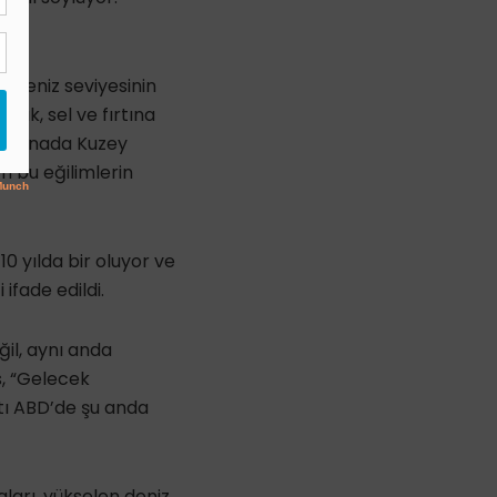
n deniz seviyesinin
klık, sel ve fırtına
 bu esnada Kuzey
m bu eğilimlerin
0 yılda bir oluyor ve
ifade edildi.
il, aynı anda
s, “Gelecek
atı ABD’de şu anda
ları, yükselen deniz