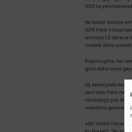
2013’te yayımlanand
Ne kadar karbon emis
2015 Paris Anlaşması’
ısınmayı 1,5 derece i
ondalık daha yüksek 
Rapora göre, her sen
göre daha önce geçec
Üç senaryoda ise, ı
sert olan Paris hede
olmadıkça çok daha k
meydana gelecek” de
ABD Ulusal Okyanus 
Ko Barrett, “Bu rapor