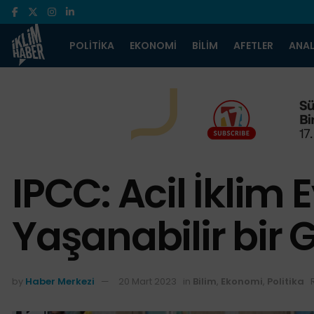
POLITIKA
EKONOMI
BILIM
AFETLER
ANAL
IPCC: Acil İklim
Yaşanabilir bir 
by
Haber Merkezi
20 Mart 2023
in
Bilim
,
Ekonomi
,
Politika