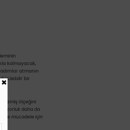
yleminin
makla kalmayacak,
ı adımlar atmanın
dürülebilir bir
ülmemiş ölçeğini
 bu zorluk daha da
liğiyle mücadele için