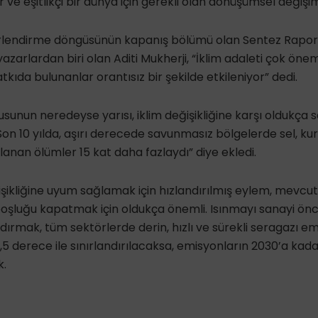
r ve eşitlikçi bir dünya için gerekli olan dönüşümsel değişim
erlendirme döngüsünün kapanış bölümü olan Sentez Rapor
azarlardan biri olan Aditi Mukherji, “İklim adaleti çok önem
atkıda bulunanlar orantısız bir şekilde etkileniyor” dedi.
usunun neredeyse yarısı, iklim değişikliğine karşı oldukça
Son 10 yılda, aşırı derecede savunmasız bölgelerde sel, kur
lanan ölümler 15 kat daha fazlaydı” diye ekledi.
işikliğine uyum sağlamak için hızlandırılmış eylem, mevcut
oşluğu kapatmak için oldukça önemli. Isınmayı sanayi önc
ndırmak, tüm sektörlerde derin, hızlı ve sürekli seragazı e
 1,5 derece ile sınırlandırılacaksa, emisyonların 2030’a ka
k.