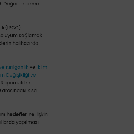
 6. Değerlendirme
eli (IPCC)
ğine uyum sağlamak
lerin halihazırda
ve Kırılganlık
ve
İklim
lim Değişikliği ve
 Raporu, iklim
0 arasındaki kısa
ım hedeflerine
ilişkin
yıllarda yapılması