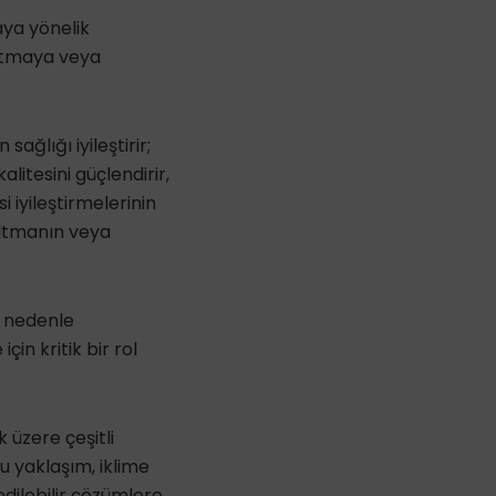
aya yönelik
altmaya veya
sağlığı iyileştirir;
litesini güçlendirir,
si iyileştirmelerinin
altmanın veya
u nedenle
in kritik bir rol
k üzere çeşitli
u yaklaşım, iklime
edilebilir çözümlere