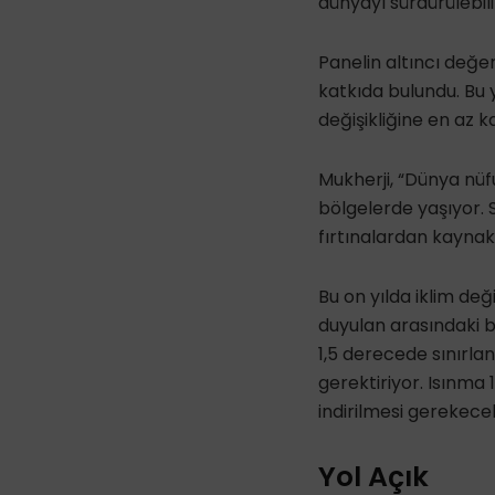
dünyayı sürdürülebili
Panelin altıncı değ
katkıda bulundu. Bu y
değişikliğine en az k
Mukherji, “Dünya nüf
bölgelerde yaşıyor. 
fırtınalardan kaynak
Bu on yılda iklim değ
duyulan arasındaki b
1,5 derecede sınırla
gerektiriyor. Isınma
indirilmesi gerekece
Yol Açık