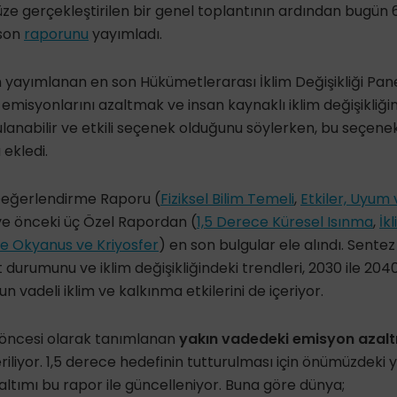
ze gerçekleştirilen bir genel toplantının ardından bugün
 son
raporunu
yayımladı.
ün yayımlanan en son Hükümetlerarası İklim Değişikliği Pan
emisyonlarını azaltmak ve insan kaynaklı iklim değişikli
ulanabilir ve etkili seçenek olduğunu söylerken, bu seçenek
ekledi.
Değerlendirme Raporu (
Fiziksel Bilim Temeli
,
Etkiler, Uyum 
ve önceki üç Özel Rapordan (
1,5 Derece Küresel Isınma
,
İk
e Okyanus ve Kriyosfer
) en son bulgular ele alındı. Sentez
 durumunu ve iklim değişikliğindeki trendleri, 2030 ile 204
un vadeli iklim ve kalkınma etkilerini de içeriyor.
öncesi olarak tanımlanan
yakın vadedeki emisyon azalt
 veriliyor. 1,5 derece hedefinin tutturulması için önümüzdeki 
tımı bu rapor ile güncelleniyor. Buna göre dünya;