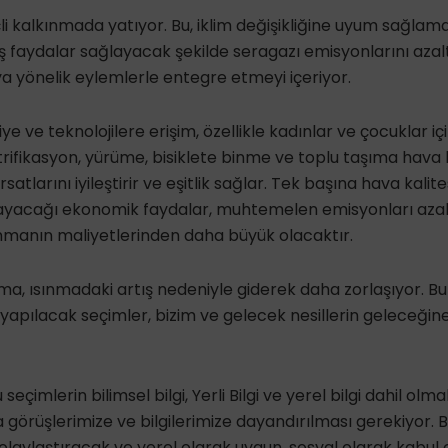
li kalkınmada yatıyor. Bu, iklim değişikliğine uyum sağlam
iş faydalar sağlayacak şekilde seragazı emisyonlarını az
 yönelik eylemlerle entegre etmeyi içeriyor.
e ve teknolojilere erişim, özellikle kadınlar ve çocuklar için 
ifikasyon, yürüme, bisiklete binme ve toplu taşıma hava ka
rsatlarını iyileştirir ve eşitlik sağlar. Tek başına hava kalite
layacağı ekonomik faydalar, muhtemelen emisyonları az
manın maliyetlerinden daha büyük olacaktır.
ınma, ısınmadaki artış nedeniyle giderek daha zorlaşıyor. B
apılacak seçimler, bizim ve gelecek nesillerin geleceğine iç
 seçimlerin bilimsel bilgi, Yerli Bilgi ve yerel bilgi dahil olma
 görüşlerimize ve bilgilerimize dayandırılması gerekiyor. B
kolaylaştıracak ve yerel olarak uygun, sosyal olarak kabul 