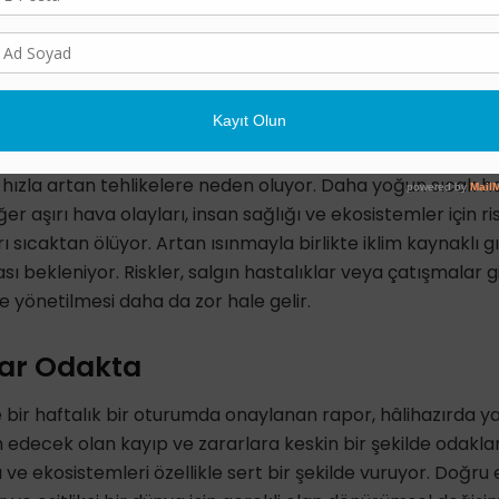
yanan fosil yakıtların yanı sıra eşitsiz ve sürdürülemez enerj
nayi öncesi seviyelere göre 1,1 derece artmasına neden ol
nsanlar üzerinde giderek daha tehlikeli etkilere neden ol
a sonuçlandı.
, hızla artan tehlikelere neden oluyor. Daha yoğun sıcak h
r aşırı hava olayları, insan sağlığı ve ekosistemler için ris
ı sıcaktan ölüyor. Artan ısınmayla birlikte iklim kaynaklı g
sı bekleniyor. Riskler, salgın hastalıklar veya çatışmalar 
de yönetilmesi daha da zor hale gelir.
rar Odakta
de bir haftalık bir oturumda onaylanan rapor, hâlihazırda y
decek olan kayıp ve zararlara keskin bir şekilde odaklanıy
 ve ekosistemleri özellikle sert bir şekilde vuruyor. Doğ