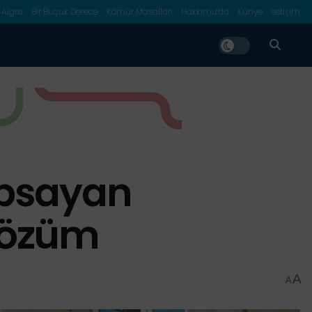
 Algısı
Bir Buçuk Derece
Kömür Masalları
Hakkımızda
Künye
İletişim
Kapsayan
 Çözüm
A
A