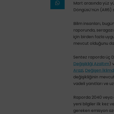
Mart arasında yüz yü
Döngüsü’nün (AR6)
Bilim insanları, bug
raporunda, seragazı 
için birden fazla uyg
mevcut olduğunu da 
Sentez raporda üç 
Değişikliği Azaltım
) 
Arazi
,
Değişen İklimd
değişikliğinin mevcut
vadeli yanıtları ve uz
Raporda 2040 veya 
yeni bilgiler ilk kez
gereken emisyon azal