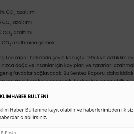
48% CO
azaltımı
2
5 CO
azaltımı
2
80 CO
azaltımı
2
9 CO
azaltımına gitmeli.
2
 Lee rapor hakkında şöyle konuştu: “Etkili ve adil iklim e
alnızca doğa ve insanlar için kayıpları ve zararları azalt
eniş faydalar sağlayacak. Bu Sentez Raporu, daha iddial
ziyor ve şimdi harekete geçersek, herkes için yaşanabilir, sür
ına alabileceğimizi gösteriyor.”
yı 1,5 derecede tutmak için gereken zorluğun benzeri gör
onra, sera gazı emisyonlarında devam eden artış nedeniyle
yapılanların hızı ve ölçeği ile mevcut planlar, iklim değişik