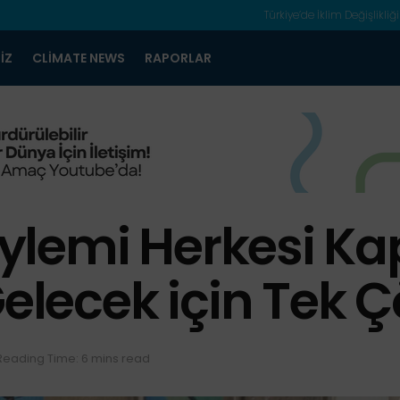
Türkiye’de İklim Değişlikliği
IZ
CLIMATE NEWS
RAPORLAR
 Eylemi Herkesi 
Gelecek için Tek
Reading Time: 6 mins read