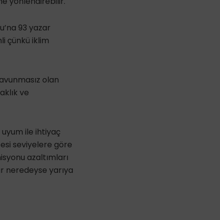
e yönlendirebilir.
u’na 93 yazar
li çünkü iklim
 savunmasız olan
aklık ve
 uyum ile ihtiyaç
esi seviyelere göre
misyonu azaltımları
dar neredeyse yarıya