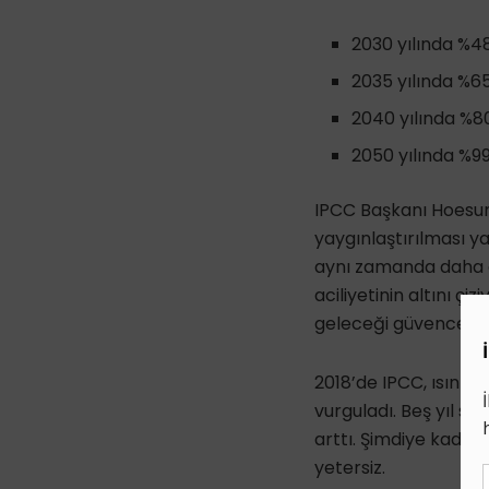
2030 yılında %
2035 yılında %6
2040 yılında %
2050 yılında %9
IPCC Başkanı Hoesung
yaygınlaştırılması y
aynı zamanda daha g
aciliyetinin altını çi
geleceği güvence alt
2018’de IPCC, ısınma
vurguladı. Beş yıl s
arttı. Şimdiye kadar 
yetersiz.