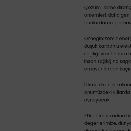
Çözüm, iklime direnç
önlemleri, daha gen
bunlardan kaçınmaya
Örneğin: temiz enerjiy
düşük karbonlu elektr
sağlığı ve istihdam fı
insan sağlığına sağ
emisyonlardan kaçın
İklime dirençli kalk
önümüzdeki yıllarda y
oynayacak.
Etkili olması adına bu
değerlerimize, dünya
dirençli kalkınmayı 