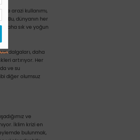
i ve arazi kullanımı,
du. Bu, dünyanın her
an daha sık ve yoğun
ava dalgaları, daha
kleri artırıyor. Her
ıda ve su
gibi diğer olumsuz
aşadığımız ve
or. İklim krizi en
ru eylemde bulunmak,