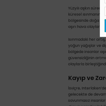
Yüzyılı aşkın süredir 
küresel ısınmanın sa
bölgesinde doğa ve i
aşırı hava olaylarıyl
Isınmadaki her artış
yoğun yağışlar ve diğe
bölgede insanlar aşır
güvensizliğinin artma
olaylarla birleştiğin
Kayıp ve Za
İsviçre, Interlaken’
gelecekte de devam e
savunmasız insanları