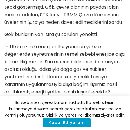
tepki göstermişti. Gök, çevre alanının paydaşı olan
meslek odaları, STK’lar ve TBMM Çevre Komisyonu
üyelerinin Şura’ya neden davet edilmediklerini sordu.
Gök bunların yanı sıra şu soruları yöneltti:
“- Ülkemizdeki enerji enflasyonunun yüksek
değerlerde seyretmesinin temel sebebi enerjide dışa
bağımlılığımızdır. Şura sonuç bildirgesinde emisyon
azaltıcı olduğu iddiasıyla doğalgaz ve nükleer
yöntemlerin desteklenmesine yönelik tavsiye
kararının uygulanmasıyla dışa bağımlılığımız nasıl
azaltılacak, enerji fiyatları nasıl düşürülecektir?
Bu web sitesi çerez kullanmaktadır. Bu web sitesini
– TBMM tarafından onaylanarak yürürlüğe giren Paris
kullanmaya devam ederek çerezlerin kullanılmasına izin
İklim Anlaşması ruhuna ve hükümlerine aykırı bir
vermiş oluyorsunuz. Gizlilik ve Çerez Politikamızı ziyaret edin.
strateji öneren İklim Şurası Sonuç Metni’nin
Kabul Ediyorum
uygulamalarda ortaya çıkaracağı çelişkiler nasıl