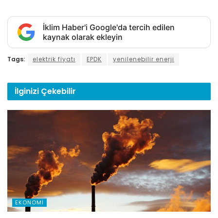
İklim Haber'i Google'da tercih edilen
kaynak olarak ekleyin
Tags:
elektrik fiyatı
EPDK
yenilenebilir enerji
İlginizi
Çekebilir
EKONOMI