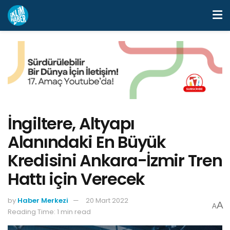
İngiltere, Altyapı
Alanındaki En Büyük
Kredisini Ankara-İzmir Tren
Hattı için Verecek
by
Haber Merkezi
20 Mart 2022
A
A
Reading Time: 1 min read