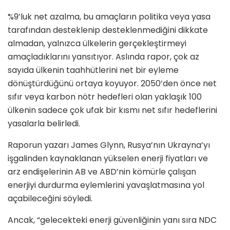
%9’luk net azalma, bu amaçların politika veya yasa
tarafından desteklenip desteklenmediğini dikkate
almadan, yalnızca ülkelerin gerçekleştirmeyi
amaçladıklarını yansıtıyor. Aslında rapor, çok az
sayıda ülkenin taahhütlerini net bir eyleme
dönüştürdüğünü ortaya koyuyor. 2050’den önce net
sıfır veya karbon nötr hedefleri olan yaklaşık 100
ülkenin sadece çok ufak bir kısmı net sıfır hedeflerini
yasalarla belirledi.
Raporun yazarı James Glynn, Rusya’nın Ukrayna’yı
işgalinden kaynaklanan yükselen enerji fiyatları ve
arz endişelerinin AB ve ABD’nin kömürle çalışan
enerjiyi durdurma eylemlerini yavaşlatmasına yol
açabileceğini söyledi.
Ancak, “gelecekteki enerji güvenliğinin yanı sıra NDC