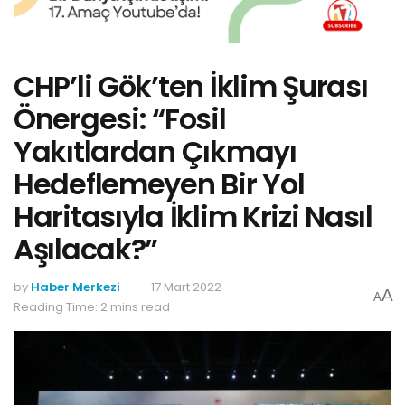
CHP’li Gök’ten İklim Şurası
Önergesi: “Fosil
Yakıtlardan Çıkmayı
Hedeflemeyen Bir Yol
Haritasıyla İklim Krizi Nasıl
Aşılacak?”
by
Haber Merkezi
17 Mart 2022
A
A
Reading Time: 2 mins read