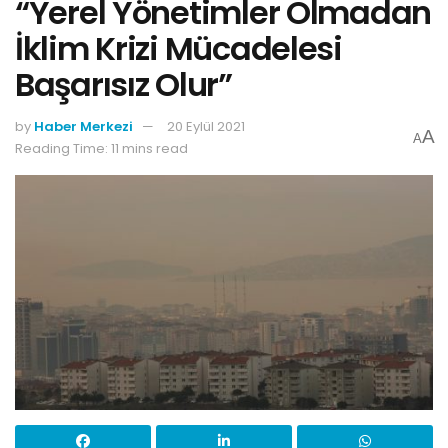
“Yerel Yönetimler Olmadan
İklim Krizi Mücadelesi
Başarısız Olur”
by
Haber Merkezi
20 Eylül 2021
A
A
Reading Time: 11 mins read