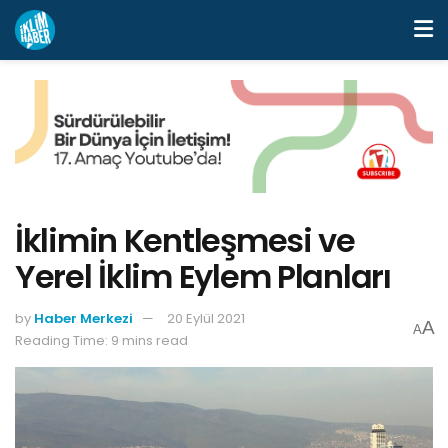
İklimin Kentleşmesi ve
Yerel İklim Eylem Planları
by
Haber Merkezi
20 Eylül 2021
A
A
Reading Time: 9 mins read