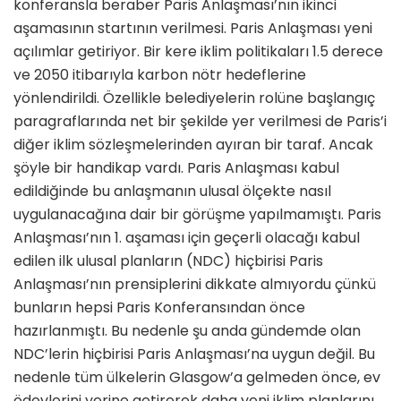
konferansla beraber Paris Anlaşması’nın ikinci
aşamasının startının verilmesi. Paris Anlaşması yeni
açılımlar getiriyor. Bir kere iklim politikaları 1.5 derece
ve 2050 itibarıyla karbon nötr hedeflerine
yönlendirildi. Özellikle belediyelerin rolüne başlangıç
paragraflarında net bir şekilde yer verilmesi de Paris’i
diğer iklim sözleşmelerinden ayıran bir taraf. Ancak
şöyle bir handikap vardı. Paris Anlaşması kabul
edildiğinde bu anlaşmanın ulusal ölçekte nasıl
uygulanacağına dair bir görüşme yapılmamıştı. Paris
Anlaşması’nın 1. aşaması için geçerli olacağı kabul
edilen ilk ulusal planların (NDC) hiçbirisi Paris
Anlaşması’nın prensiplerini dikkate almıyordu çünkü
bunların hepsi Paris Konferansından önce
hazırlanmıştı. Bu nedenle şu anda gündemde olan
NDC’lerin hiçbirisi Paris Anlaşması’na uygun değil. Bu
nedenle tüm ülkelerin Glasgow’a gelmeden önce, ev
ödevlerini yerine getirerek daha yeni iklim planlarını