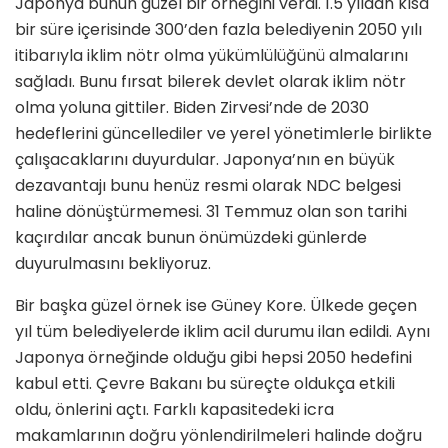
Japonya bunun güzel bir örneğini verdi. 1.5 yıldan kısa
bir süre içerisinde 300’den fazla belediyenin 2050 yılı
itibarıyla iklim nötr olma yükümlülüğünü almalarını
sağladı. Bunu fırsat bilerek devlet olarak iklim nötr
olma yoluna gittiler. Biden Zirvesi’nde de 2030
hedeflerini güncellediler ve yerel yönetimlerle birlikte
çalışacaklarını duyurdular. Japonya’nın en büyük
dezavantajı bunu henüz resmi olarak NDC belgesi
haline dönüştürmemesi. 31 Temmuz olan son tarihi
kaçırdılar ancak bunun önümüzdeki günlerde
duyurulmasını bekliyoruz.
Bir başka güzel örnek ise Güney Kore. Ülkede geçen
yıl tüm belediyelerde iklim acil durumu ilan edildi. Aynı
Japonya örneğinde olduğu gibi hepsi 2050 hedefini
kabul etti. Çevre Bakanı bu süreçte oldukça etkili
oldu, önlerini açtı. Farklı kapasitedeki icra
makamlarının doğru yönlendirilmeleri halinde doğru