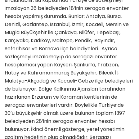
sıralanabilir. Bu kapsamda Türkiye’de sözleşmeyi
imzalayan 36 belediyeden 18’inin seragazı envanter
hesabı yapılmış durumda. Bunlar; Antalya, Bursa,
Denizli, Gaziantep, İstanbul, İzmir, Kocaeli, Mersin ve
Muğla Büyükşehir ile Çankaya, Nilüfer, Tepebaşı,
Karşıyaka, Kadıköy, Maltepe, Pendik, Bayındır,
Seferihisar ve Bornova ilçe belediyeleri. Ayrıca
sözleşmeyi imzalamayıp da seragazı envanter
hesaplaması yapan Kayseri, Şanlıurfa, Trabzon,
Hatay ve Kahramanmaraş Büyükşehir, Bilecik İl,
Malatya-Akçadağ ve Kocaeli-Gebze ilçe belediyeleri
de bulunuyor. Bölge Kalkınma Ajansları tarafından
hazırlanan Erzurum ve Karaman kentlerinin de
seragazı envanterleri vardır. Böylelikle Türkiye’de
30’u büyükşehir olmak üzere bulunan toplam 1397
belediyeden 28’inin seragazı envanter hesabı
bulunuyor. İkinci önemli gösterge, yerel yönetimin
azaltım hedefinin olup olmadığıdır. Seragazı