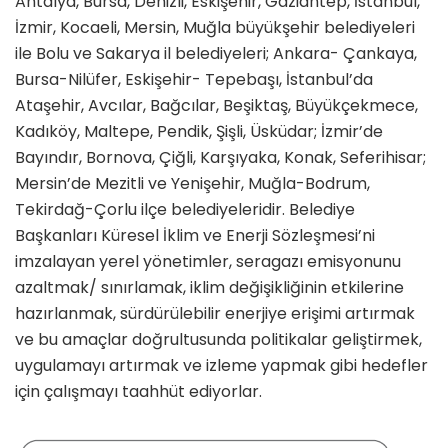
Antalya, Bursa, Denizli, Eskişehir, Gaziantep, İstanbul,
İzmir, Kocaeli, Mersin, Muğla büyükşehir belediyeleri
ile Bolu ve Sakarya il belediyeleri; Ankara- Çankaya,
Bursa-Nilüfer, Eskişehir- Tepebaşı, İstanbul’da
Ataşehir, Avcılar, Bağcılar, Beşiktaş, Büyükçekmece,
Kadıköy, Maltepe, Pendik, Şişli, Üsküdar; İzmir’de
Bayındır, Bornova, Çiğli, Karşıyaka, Konak, Seferihisar;
Mersin’de Mezitli ve Yenişehir, Muğla-Bodrum,
Tekirdağ-Çorlu ilçe belediyeleridir. Belediye
Başkanları Küresel İklim ve Enerji Sözleşmesi’ni
imzalayan yerel yönetimler, seragazı emisyonunu
azaltmak/ sınırlamak, iklim değişikliğinin etkilerine
hazırlanmak, sürdürülebilir enerjiye erişimi artırmak
ve bu amaçlar doğrultusunda politikalar geliştirmek,
uygulamayı artırmak ve izleme yapmak gibi hedefler
için çalışmayı taahhüt ediyorlar.