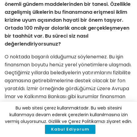
önemli gündem maddelerinden bir tanesi. Özellikle
azgelişmiş ülkelerin bu finansmana erişmesi iklim
krizine uyum açısından hayati bir önem taşıyor.
Ortada 100 milyar dolarlık ancak gerçekleşmeyen
bir taahhüt var. Bu süreci siz nasıl
değerlendiriyorsunuz?
O noktada başarılı olduğumuz söylenemez. Bu işin
finansman boyutu henüz yerel yönetimlere ulaşmadı.
Geçtiğimiz yıllarda belediyelerin yatırımlarını fizibilite
aşamasına getirebilmelerine destek olacak bir fon
yaratıldı. İzmir örneğinde gördüğümüz üzere Avrupa
İmar ve Kalkınma Bankası gibi kurumlar finansman
portföylerinde belediye yatırımlarını artırıyorlar
Bu web sitesi çerez kullanmaktadır. Bu web sitesini
ancak bu yeterli değil. Glasgow konferansının testi
kullanmaya devam ederek çerezlerin kullanılmasına izin
bu olacak. Bu 100 milyar dolarlık bütçe gündemden
vermiş oluyorsunuz. Gizlilik ve Çerez Politikamızı ziyaret edin.
düşüyor. Son yıllardaki afetleri düşünürseniz, bu
Kabul Ediyorum
sadece Ruanda’nın meselesi değil. Almanya’da