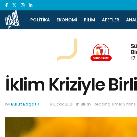
POLITIKA
EKONOMI
BILIM
AFETLER
ANAL
İklim Kriziyle Bir
by
Bulut Bagatır
8 Ocak 2021
in
Bilim
Reading Time: 3 mins