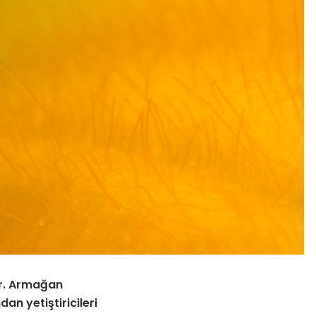
Dr. Armağan
an yetiştiricileri