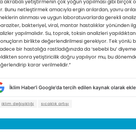
 akrabalı yetiştirmenin çok yoğun yapılması gibi birçok ol
r. Bunu netleştirmek amacıyla ergin arılardan, yavru arıla
eklerin alınması ve uygun laboratuvarlarda gerekli analiz
paraziter, bakteriyel, viral, mantar hastalıklar yönünden ilg
izler yapılmalıdır. Su, toprak, toksin analizleri yapıldıkta
onuçların birlikte değerlendirilmesi gerekiyor. Tek yönlü bi
adece bir hastalığa rastladığınızda da ‘sebebi bu’ diyeme
eldikten sonra yetiştiricilik doğru yapılıyor mu, bu dönemd
eğerlendirip karar verilmelidir.”
İklim Haber'i Google'da tercih edilen kaynak olarak ekle
iklim değişikliği
sıcaklık artışı