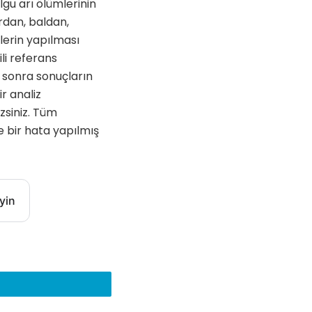
gu arı ölümlerinin
rdan, baldan,
lerin yapılması
ili referans
n sonra sonuçların
r analiz
zsiniz. Tüm
e bir hata yapılmış
yin