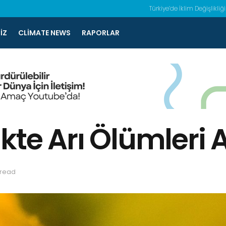
Türkiye’de İklim Değişlikliği
IZ
CLIMATE NEWS
RAPORLAR
likte Arı Ölümleri A
 read