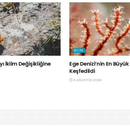
BILIM
ı İklim Değişikliğine
Ege Denizi’nin En Büyü
Keşfedildi
6 AĞUSTOS 2026