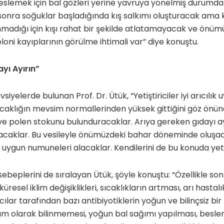
 beslemek için bal gözleri yerine yavruya yönelmiş durumdal
sonra soğuklar başladığında kış salkımı oluşturacak ama 
nmadığı için kışı rahat bir şekilde atlatamayacak ve önü
loni kayıplarının görülme ihtimali var” diye konuştu.
yı Ayırın”
tavsiyelerde bulunan Prof. Dr. Ütük, “Yetiştiriciler iyi arıcılı
caklığın mevsim normallerinden yüksek gittiğini göz önü
ve polen stokunu bulunduracaklar. Arıya gereken gıdayı ayı
acaklar. Bu vesileyle önümüzdeki bahar döneminde oluşac
a uygun numuneleri alacaklar. Kendilerini de bu konuda yeti
 sebeplerini de sıralayan Ütük, şöyle konuştu: “Özellikle s
üresel iklim değişiklikleri, sıcaklıkların artması, arı hastalık
cılar tarafından bazı antibiyotiklerin yoğun ve bilinçsiz bir 
am olarak bilinmemesi, yoğun bal sağımı yapılması, besle