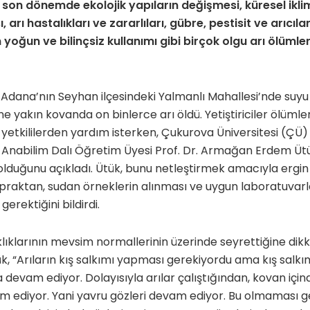
 son dönemde ekolojik yapıların değişmesi, küresel iklim 
, arı hastalıkları ve zararlıları, gübre, pestisit ve arıcıl
n yoğun ve bilinçsiz kullanımı gibi birçok olgu arı ölümle
Adana’nın Seyhan ilçesindeki Yalmanlı Mahallesi’nde suyu
ne yakın kovanda on binlerce arı öldü. Yetiştiriciler ölümleri
yetkililerden yardım isterken, Çukurova Üniversitesi (ÇÜ
ji Anabilim Dalı Öğretim Üyesi Prof. Dr. Armağan Erdem Ütü
 olduğunu açıkladı. Ütük, bunu netleştirmek amacıyla ergin
opraktan, sudan örneklerin alınması ve uygun laboratuvarl
gerektiğini bildirdi.
ıklarının mevsim normallerinin üzerinde seyrettiğine dikk
“Arıların kış salkımı yapması gerekiyordu ama kış salkımı
 devam ediyor. Dolayısıyla arılar çalıştığından, kovan içind
ediyor. Yani yavru gözleri devam ediyor. Bu olmaması ge