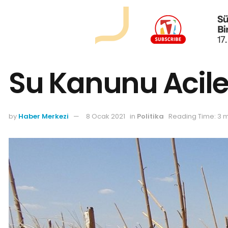
Su Kanunu Acil
by
Haber Merkezi
8 Ocak 2021
in
Politika
Reading Time: 3 