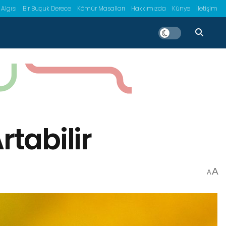
 Algısı
Bir Buçuk Derece
Kömür Masalları
Hakkımızda
Künye
İletişim
rtabilir
A
A