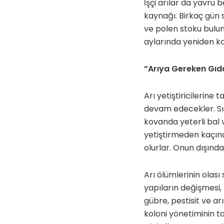
İşçi arılar da yavru
kaynağı. Birkaç gün 
ve polen stoku bulu
aylarında yeniden ko
“Arıya Gereken Gıda
Arı yetiştiricilerine 
devam edecekler. Sı
kovanda yeterli bal 
yetiştirmeden kaçın
olurlar. Onun dışınd
Arı ölümlerinin olası
yapıların değişmesi, k
gübre, pestisit ve arı
koloni yönetiminin t