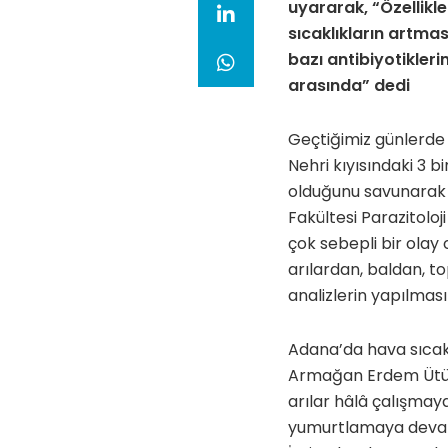
uyararak, “Özellikle
sıcaklıkların artması
bazı antibiyotikleri
arasında” dedi
Geçtiğimiz günlerde 
Nehri kıyısındaki 3 bi
olduğunu savunarak 
Fakültesi Parazitolo
çok sebepli bir olay
arılardan, baldan, t
analizlerin yapılması 
Adana’da hava sıcakl
Armağan Erdem Ütük, 
arılar hâlâ çalışmaya
yumurtlamaya devam 