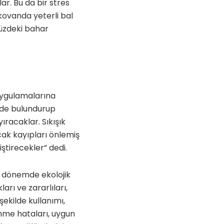
ar. Bu da bir stres
kovanda yeterli bal
müzdeki bahar
k uygulamalarına
nde bulundurup
racaklar. Sıkışık
ak kayıpları önlemiş
ştirecekler” dedi.
on dönemde ekolojik
ları ve zararlıları,
şekilde kullanımı,
nme hataları, uygun