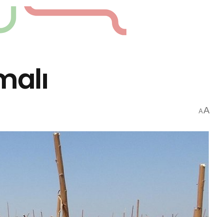
malı
A
A