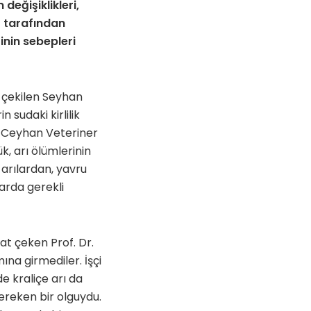
değişiklikleri,
ar tarafından
rinin sebepleri
 çekilen Seyhan
n sudaki kirlilik
) Ceyhan Veteriner
k, arı ölümlerinin
 arılardan, yavru
arda gerekli
at çeken Prof. Dr.
na girmediler. İşçi
e kraliçe arı da
reken bir olguydu.