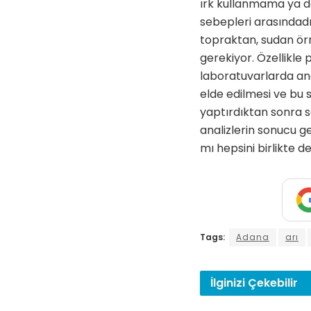
ırk kullanmama ya da
sebepleri arasındadı
topraktan, sudan örn
gerekiyor. Özellikle 
laboratuvarlarda anal
elde edilmesi ve bu s
yaptırdıktan sonra s
analizlerin sonucu g
mı hepsini birlikte d
Tags:
Adana
arı
İlginizi
Çekebilir