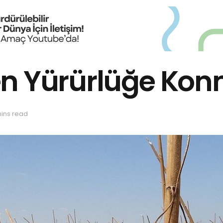
en Yürürlüğe Kon
mins read