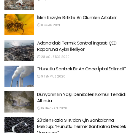
İklim Kriziyle Birlikte Arı Ölümleri Artabilir
8 OCAK 2021
Adana’daki Termik Santral İnşaatı ÇED
Raporuna Aykırı İlerliyor
28 AĞUSTOS 2020
“Hunutlu Santralı Bir An Önce İptal Edilmeli”
9 TEMMUZ 2020
Dünyanın En Yaşlı Denizcileri Kömür Tehdidi
Altında
16 HAZIRAN 2020
20’den Fazla STK’dan Çin Bankalarına
Mektup: “Hunutlu Termik Santralına Destek
Vermeyin”