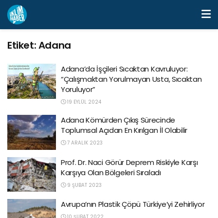
Etiket:
Adana
Adana’da İşçileri Sıcaktan Kavruluyor:
“Çalışmaktan Yorulmayan Usta, Sıcaktan
Yoruluyor”
19 EYLÜL 2024
Adana Kömürden Çıkış Sürecinde
Toplumsal Açıdan En Kırılgan İl Olabilir
7 ARALIK 2023
Prof. Dr. Naci Görür Deprem Riskiyle Karşı
Karşıya Olan Bölgeleri Sıraladı
9 ŞUBAT 2023
Avrupa’nın Plastik Çöpü Türkiye’yi Zehirliyor
10 ŞUBAT 2022