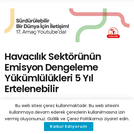
Havacılık Sektörünün
Emisyon Dengeleme
Yükümlülükleri 5 Yıl
Ertelenebilir
by
Haber Merkezi
28 Mayıs 2020
A
A
Bu web sitesi çerez kullanmaktadır. Bu web sitesini
Reading Time: 6 mins read
kullanmaya devam ederek çerezlerin kullanılmasına izin
vermiş oluyorsunuz. Gizlilik ve Çerez Politikamızı ziyaret edin.
Kabul Ediyorum