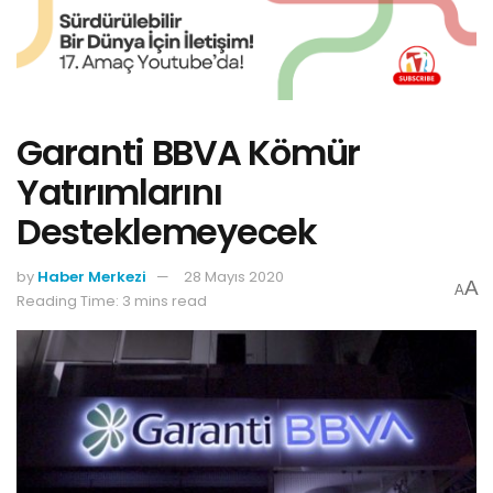
Garanti BBVA Kömür
Yatırımlarını
Desteklemeyecek
by
Haber Merkezi
28 Mayıs 2020
A
A
Reading Time: 3 mins read