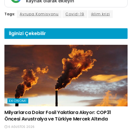
kaynak olarak ekleyin
Tags:
Avrupa Komisyonu
Covid-19
iklim krizi
İlginizi
Çekebilir
EKONOMI
Milyarlarca Dolar Fosil Yakıtlara Akıyor: COP31
Öncesi Avustralya ve Türkiye Mercek Altında
6 AĞUSTOS 2026