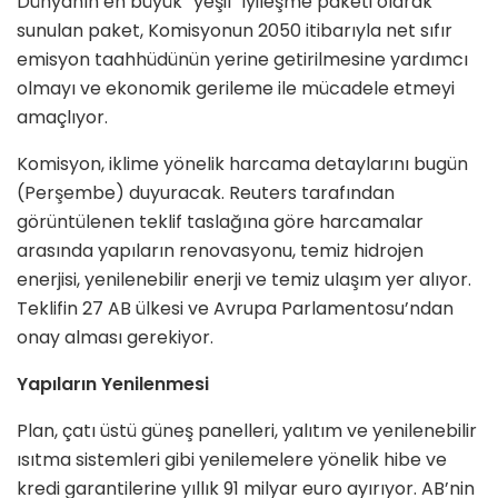
Dünyanın en büyük “yeşil” iyileşme paketi olarak
sunulan paket, Komisyonun 2050 itibarıyla net sıfır
emisyon taahhüdünün yerine getirilmesine yardımcı
olmayı ve ekonomik gerileme ile mücadele etmeyi
amaçlıyor.
Komisyon, iklime yönelik harcama detaylarını bugün
(Perşembe) duyuracak. Reuters tarafından
görüntülenen teklif taslağına göre harcamalar
arasında yapıların renovasyonu, temiz hidrojen
enerjisi, yenilenebilir enerji ve temiz ulaşım yer alıyor.
Teklifin 27 AB ülkesi ve Avrupa Parlamentosu’ndan
onay alması gerekiyor.
Yapıların Yenilenmesi
Plan, çatı üstü güneş panelleri, yalıtım ve yenilenebilir
ısıtma sistemleri gibi yenilemelere yönelik hibe ve
kredi garantilerine yıllık 91 milyar euro ayırıyor. AB’nin