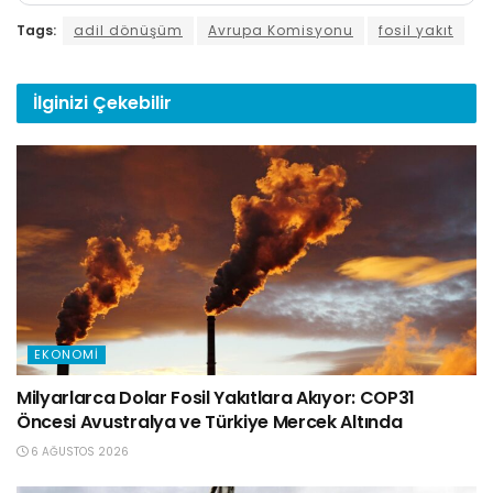
Tags:
adil dönüşüm
Avrupa Komisyonu
fosil yakıt
İlginizi
Çekebilir
EKONOMI
Milyarlarca Dolar Fosil Yakıtlara Akıyor: COP31
Öncesi Avustralya ve Türkiye Mercek Altında
6 AĞUSTOS 2026