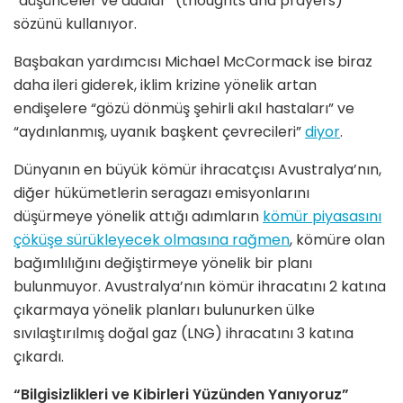
“düşünceler ve dualar” (thoughts and prayers)
sözünü kullanıyor.
Başbakan yardımcısı Michael McCormack ise biraz
daha ileri giderek, iklim krizine yönelik artan
endişelere “gözü dönmüş şehirli akıl hastaları” ve
“aydınlanmış, uyanık başkent çevrecileri”
diyor
.
Dünyanın en büyük kömür ihracatçısı Avustralya’nın,
diğer hükümetlerin seragazı emisyonlarını
düşürmeye yönelik attığı adımların
kömür piyasasını
çöküşe sürükleyecek olmasına rağmen
, kömüre olan
bağımlılığını değiştirmeye yönelik bir planı
bulunmuyor. Avustralya’nın kömür ihracatını 2 katına
çıkarmaya yönelik planları bulunurken ülke
sıvılaştırılmış doğal gaz (LNG) ihracatını 3 katına
çıkardı.
“Bilgisizlikleri ve Kibirleri Yüzünden Yanıyoruz”