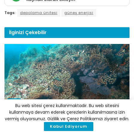
Tags:
depolama ünitesi
güneş enerjisi
İlginizi
Çekebilir
BILIM
Bu web sitesi çerez kullanmaktadır. Bu web sitesini
Kuzey Ege’de Bir İlk: Bozcaada’da Sert Mercan
kullanmaya devam ederek çerezlerin kullanılmasına izin
Transplantasyonu Gerçekleştirildi
vermiş oluyorsunuz. Gizlilik ve Çerez Politikamızı ziyaret edin.
Kabul Ediyorum
7 AĞUSTOS 2026