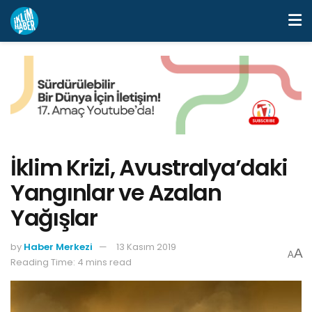
İklim Krizi, Avustralya’daki
Yangınlar ve Azalan
Yağışlar
by
Haber Merkezi
13 Kasım 2019
A
A
Reading Time: 4 mins read