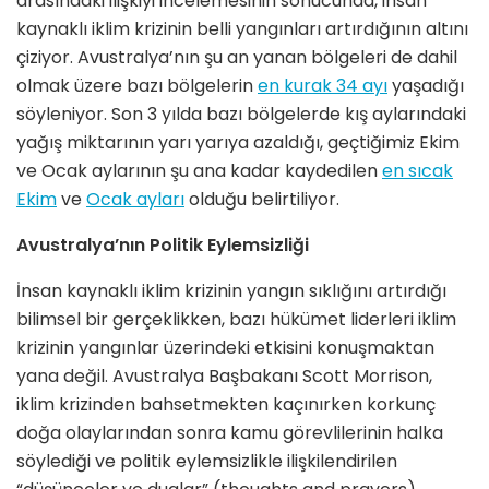
arasındaki ilişkiyi incelemesinin sonucunda, insan
kaynaklı iklim krizinin belli yangınları artırdığının altını
çiziyor. Avustralya’nın şu an yanan bölgeleri de dahil
olmak üzere bazı bölgelerin
en kurak 34 ayı
yaşadığı
söyleniyor. Son 3 yılda bazı bölgelerde kış aylarındaki
yağış miktarının yarı yarıya azaldığı, geçtiğimiz Ekim
ve Ocak aylarının şu ana kadar kaydedilen
en sıcak
Ekim
ve
Ocak ayları
olduğu belirtiliyor.
Avustralya’nın Politik Eylemsizliği
İnsan kaynaklı iklim krizinin yangın sıklığını artırdığı
bilimsel bir gerçeklikken, bazı hükümet liderleri iklim
krizinin yangınlar üzerindeki etkisini konuşmaktan
yana değil. Avustralya Başbakanı Scott Morrison,
iklim krizinden bahsetmekten kaçınırken korkunç
doğa olaylarından sonra kamu görevlilerinin halka
söylediği ve politik eylemsizlikle ilişkilendirilen