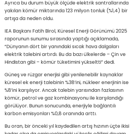
Ayrıca bu durum büyük ölçüde elektrik santrallarında
yakılan kömür miktarında 123 milyon tonluk (%1,4) bir
artışa da neden oldu.
IEA Başkanı Fatih Birol, Küresel Enerji Görünümü 2025
raporunun sunumu sırasında yaptığı açıklamada,
“Dünyanın dört bir yanındaki sıcak hava dalgaları
elektrik talebini artırdı. Bu da bazı ülkelerde – Çin ve
Hindistan gibi – kömür tüketimini yükseltti” dedi.
Güneş ve rüzgar enerjisi gibi yenilenebilir kaynaklar
küresel ek enerji talebinin %38’ini, nükleer enerjinin ise
%8’ini karşılıyor. Ancak talebin yarısından fazlasının
kömür, petrol ve gaz kombinasyonu ile karşılandığı
görülüyor. Bunun sonucunda, enerjiyle bağlantılı
karbon emisyonları %0,8 oranında arttı.
Bu oran, bir önceki yıl kaydedilen artış hızının üçte ikisi
kadar olsa da emisyonlardaki yükseliş eğilimi devam