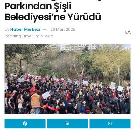
Parkından Şişli
Belediyesi’ne Yürüdü
by
Haber Merkezi
26 Mart 2025
A
A
Reading Time: 1 min read