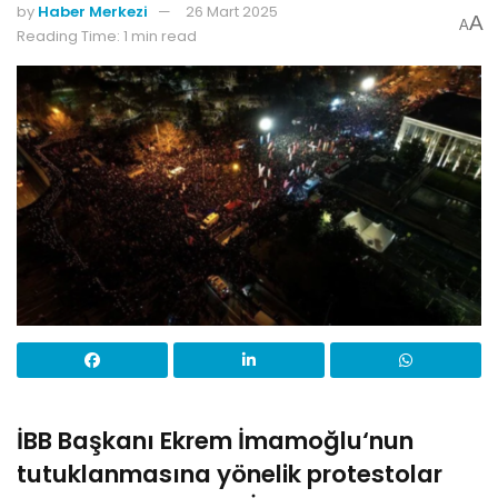
by
Haber Merkezi
26 Mart 2025
A
A
Reading Time: 1 min read
İBB Başkanı
Ekrem İmamoğlu
‘nun
tutuklanmasına yönelik protestolar