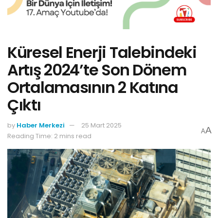
Küresel Enerji Talebindeki
Artış 2024’te Son Dönem
Ortalamasının 2 Katına
Çıktı
by
Haber Merkezi
25 Mart 2025
A
A
Reading Time: 2 mins read