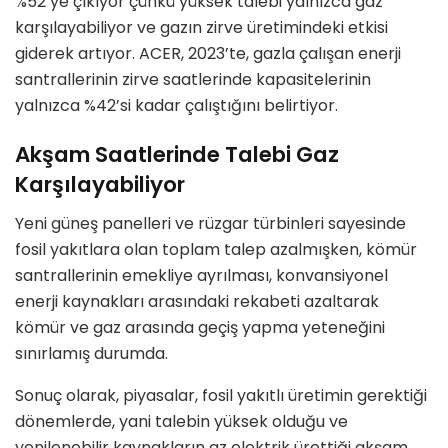
%52’ye çıkıyor çünkü yüksek talebi yalnızca gaz
karşılayabiliyor ve gazın zirve üretimindeki etkisi
giderek artıyor. ACER, 2023’te, gazla çalışan enerji
santrallerinin zirve saatlerinde kapasitelerinin
yalnızca %42’si kadar çalıştığını belirtiyor.
Akşam Saatlerinde Talebi Gaz
Karşılayabiliyor
Yeni güneş panelleri ve rüzgar türbinleri sayesinde
fosil yakıtlara olan toplam talep azalmışken, kömür
santrallerinin emekliye ayrılması, konvansiyonel
enerji kaynakları arasındaki rekabeti azaltarak
kömür ve gaz arasında geçiş yapma yeteneğini
sınırlamış durumda.
Sonuç olarak, piyasalar, fosil yakıtlı üretimin gerektiği
dönemlerde, yani talebin yüksek olduğu ve
yenilenebilir kaynakların az elektrik ürettiği akşam