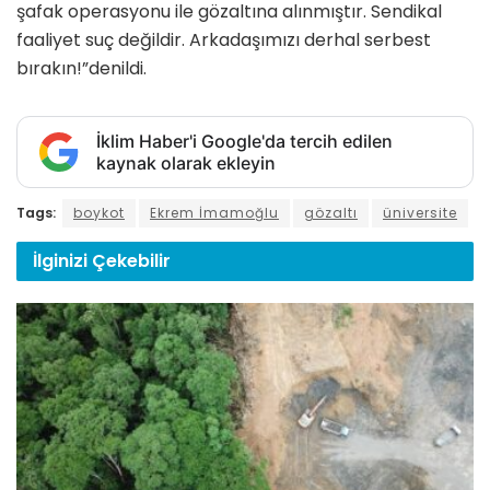
şafak operasyonu ile gözaltına alınmıştır. Sendikal
faaliyet suç değildir. Arkadaşımızı derhal serbest
bırakın!”denildi.
İklim Haber'i Google'da tercih edilen
kaynak olarak ekleyin
Tags:
boykot
Ekrem İmamoğlu
gözaltı
üniversite
İlginizi
Çekebilir