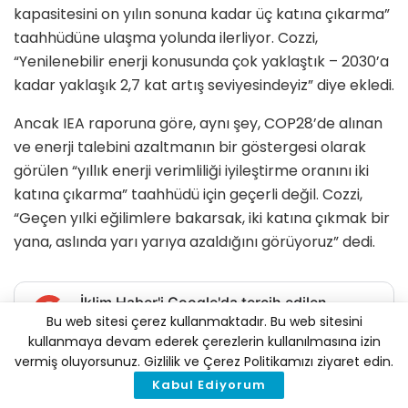
kapasitesini on yılın sonuna kadar üç katına çıkarma”
taahhüdüne ulaşma yolunda ilerliyor. Cozzi,
“Yenilenebilir enerji konusunda çok yaklaştık – 2030’a
kadar yaklaşık 2,7 kat artış seviyesindeyiz” diye ekledi.
Ancak IEA raporuna göre, aynı şey, COP28’de alınan
ve enerji talebini azaltmanın bir göstergesi olarak
görülen “yıllık enerji verimliliği iyileştirme oranını iki
katına çıkarma” taahhüdü için geçerli değil. Cozzi,
“Geçen yılki eğilimlere bakarsak, iki katına çıkmak bir
yana, aslında yarı yarıya azaldığını görüyoruz” dedi.
İklim Haber'i Google'da tercih edilen
kaynak olarak ekleyin
Bu web sitesi çerez kullanmaktadır. Bu web sitesini
kullanmaya devam ederek çerezlerin kullanılmasına izin
vermiş oluyorsunuz. Gizlilik ve Çerez Politikamızı ziyaret edin.
Tags:
elektrik
enerji talebi
fosil yakıt
gaz
IEA
Kabul Ediyorum
klima
kömür
rekor sıcaklık