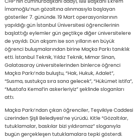
CHP’nin cumhurbaşkanı adayı, İBB Başkanı Ekrem
İmamoğlu’nun gözaltına alınmasıyla başlayan
gösteriler 7. gününde. 19 Mart operasyonlarının
yapıldığı gün İstanbul Üniversitesi öğrencilerinin
başlattığı eylemler gün geçtikçe diğer üniversitelere
de yayıldı. Dün akşam ise son yılların en büyük
öğrenci buluşmalarından birine Maçka Parkı tanıklık
etti. İstanbul Teknik, Yıldız Teknik, Mimar Sinan,
Galatasaray üniversitelerinden binlerce öğrenci
Maçka Parkı’nda buluştu, “Hak, Hukuk, Adalet”,
“Susma, sustukça sıra sana gelecek”, “Hükümet istifa”,
“Mustafa Kemal’in askerleriyiz” şeklinde sloganları
attı.
Maçka Parkı’ndan çıkan öğrenciler, Teşvikiye Caddesi
üzerinden Şişli Belediyesi’ne yürüdü. Kitle “Gözaltılar,
tutuklamalar, baskılar bizi yıldıramaz” sloganıyla
bugün gerçekleşen tutuklamalara tepki gösterdi.