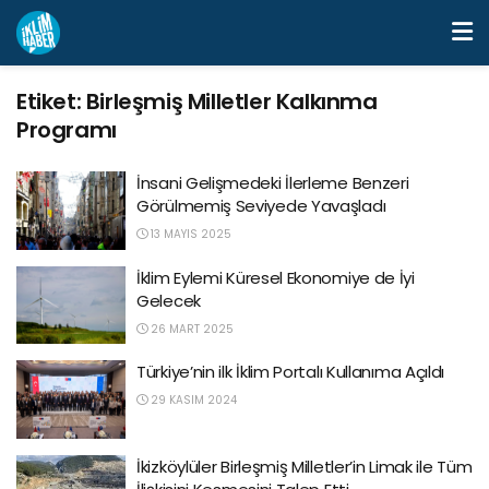
Etiket:
Birleşmiş Milletler Kalkınma
Programı
İnsani Gelişmedeki İlerleme Benzeri
Görülmemiş Seviyede Yavaşladı
13 MAYIS 2025
İklim Eylemi Küresel Ekonomiye de İyi
Gelecek
26 MART 2025
Türkiye’nin ilk İklim Portalı Kullanıma Açıldı
29 KASIM 2024
İkizköylüler Birleşmiş Milletler’in Limak ile Tüm