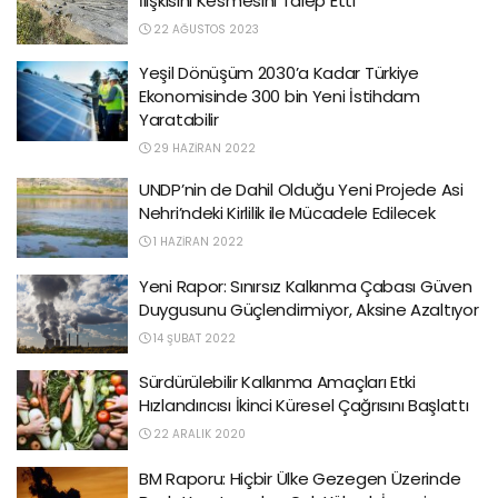
İlişkisini Kesmesini Talep Etti
22 AĞUSTOS 2023
Yeşil Dönüşüm 2030’a Kadar Türkiye
Ekonomisinde 300 bin Yeni İstihdam
Yaratabilir
29 HAZIRAN 2022
UNDP’nin de Dahil Olduğu Yeni Projede Asi
Nehri’ndeki Kirlilik ile Mücadele Edilecek
1 HAZIRAN 2022
Yeni Rapor: Sınırsız Kalkınma Çabası Güven
Duygusunu Güçlendirmiyor, Aksine Azaltıyor
14 ŞUBAT 2022
Sürdürülebilir Kalkınma Amaçları Etki
Hızlandırıcısı İkinci Küresel Çağrısını Başlattı
22 ARALIK 2020
BM Raporu: Hiçbir Ülke Gezegen Üzerinde