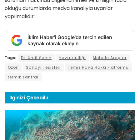
sorunları hakkında bilgilendirilmeli ve kirliliğin fazla
olduğu durumlarda medya kanalıyla uyarılar
yapılmalıdır”.
İklim Haber'i Google'da tercih edilen
kaynak olarak ekleyin
Tags:
Dr. Ümit Şahin
hava kirliliği
Motorlu Araçlar
Ozon
Sanayi Tesisleri
Temiz Hava Hakkı Platformu
termik santral
İlginizi
Çekebilir