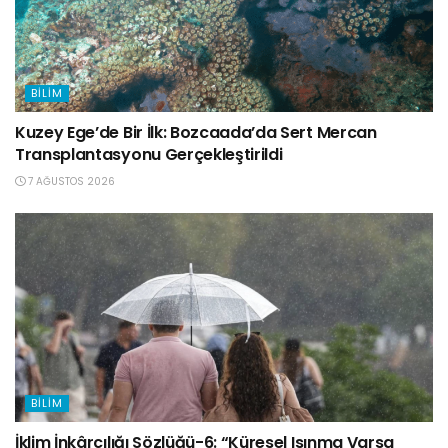
BILIM
Kuzey Ege’de Bir İlk: Bozcaada’da Sert Mercan
Transplantasyonu Gerçekleştirildi
7 AĞUSTOS 2026
BILIM
İklim İnkârcılığı Sözlüğü-6: “Küresel Isınma Varsa