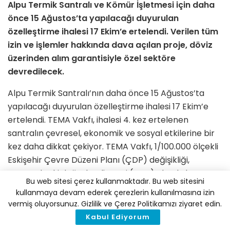
Alpu Termik Santralı ve Kömür İşletmesi için daha
önce 15 Ağustos’ta yapılacağı duyurulan
özelleştirme ihalesi 17 Ekim’e ertelendi. Verilen tüm
izin ve işlemler hakkında dava açılan proje, döviz
üzerinden alım garantisiyle özel sektöre
devredilecek.
Alpu Termik Santralı’nın daha önce 15 Ağustos’ta
yapılacağı duyurulan özelleştirme ihalesi 17 Ekim’e
ertelendi. TEMA Vakfı, ihalesi 4. kez ertelenen
santralın çevresel, ekonomik ve sosyal etkilerine bir
kez daha dikkat çekiyor. TEMA Vakfı, 1/100.000 ölçekli
Eskişehir Çevre Düzeni Planı (ÇDP) değişikliği,
çevresel etki değerlendirmesi (ÇED) olumlu kararı ve
Bu web sitesi çerez kullanmaktadır. Bu web sitesini
Toprak Koruma Kurulu (TKK) kararı hakkında dava
kullanmaya devam ederek çerezlerin kullanılmasına izin
açarak, termik santralın yer seçimi sürecindeki
vermiş oluyorsunuz. Gizlilik ve Çerez Politikamızı ziyaret edin.
yanlışlardan projenin teknik eksiklerine ve hatalarına
Kabul Ediyorum
dikkat çekti.