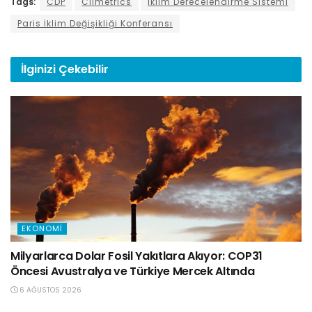
Tags:
CDP
Climetrics
İklim Derecelendirme Sistemi
Paris İklim Değişikliği Konferansı
İlginizi
Çekebilir
EKONOMI
Milyarlarca Dolar Fosil Yakıtlara Akıyor: COP31
Öncesi Avustralya ve Türkiye Mercek Altında
6 AĞUSTOS 2026