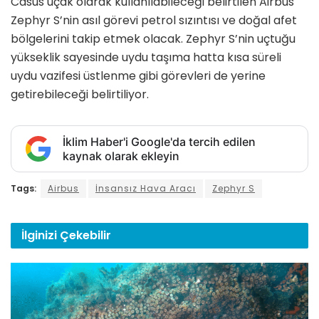
Casus uçak olarak kullanılabileceği belirtilen Airbus
Zephyr S’nin asıl görevi petrol sızıntısı ve doğal afet
bölgelerini takip etmek olacak. Zephyr S’nin uçtuğu
yükseklik sayesinde uydu taşıma hatta kısa süreli
uydu vazifesi üstlenme gibi görevleri de yerine
getirebileceği belirtiliyor.
İklim Haber'i Google'da tercih edilen
kaynak olarak ekleyin
Tags:
Airbus
İnsansız Hava Aracı
Zephyr S
İlginizi
Çekebilir