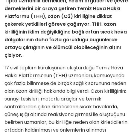
Tıpta uzmanlık dernekleri, hekim örgütleri ve çevre
derneklerini bir araya getiren Temiz Hava Hakkı
Platformu (THH), ozon (O3) kirliliğine dikkat
çekerek yetkilileri göreve çağırıyor. THH, ozon
kirliliğinin iklim değişikliğine bağlı artan sıcak hava
dalgalarının daha fazla görüldüğü bugünlerde
ortaya çıktığının ve ölümcül olabileceğinin altını
çiziyor.
17 sivil toplum kuruluşunun oluşturduğu Temiz Hava
Hakkı Platformu’nun (THH) uzmanları, kamuoyunda
çok fazla bilinmese de birçok sağlık sorununa neden
olan ozon kirliliği hakkında bilgi verdi. Ozon kirliliğinin;
sanayi tesisleri, motorlu araçlar ve termik
santrallardan çıkan kirleticilerin sıcak havalarda,
güneş ışığı altında reaksiyona girmesi ile oluştuğunu
belirten uzmanlar, bu kirliliğe neden olan kirleticilerin
ortadan kaldırılması ve önlemlerin alınması