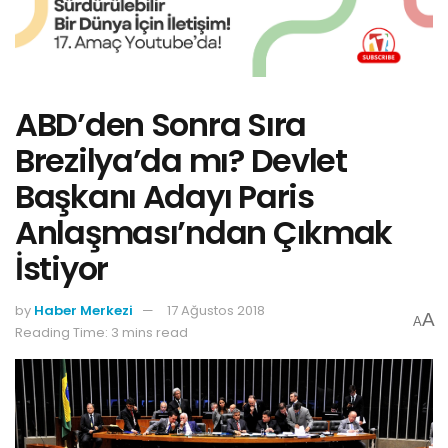
ABD’den Sonra Sıra
Brezilya’da mı? Devlet
Başkanı Adayı Paris
Anlaşması’ndan Çıkmak
İstiyor
by
Haber Merkezi
17 Ağustos 2018
A
A
Reading Time: 3 mins read