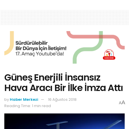
Güneş Enerjili İnsansız
Hava Aracı Bir İlke İmza Attı
by
Haber Merkezi
16 Ağustos 2018
A
A
Reading Time: 1 min read