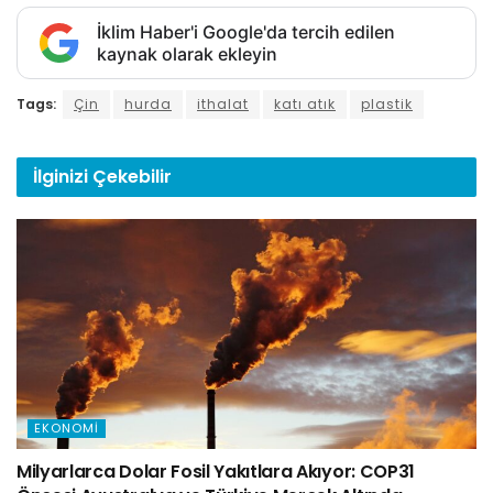
İklim Haber'i Google'da tercih edilen
kaynak olarak ekleyin
Tags:
Çin
hurda
ithalat
katı atık
plastik
İlginizi
Çekebilir
EKONOMI
Milyarlarca Dolar Fosil Yakıtlara Akıyor: COP31