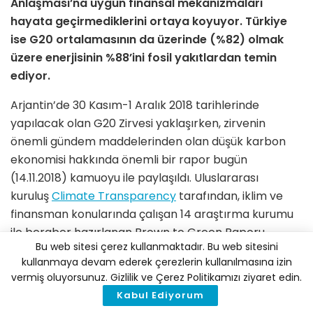
Anlaşması’na uygun finansal mekanizmaları
hayata geçirmediklerini ortaya koyuyor. Türkiye
ise G20 ortalamasının da üzerinde (%82) olmak
üzere enerjisinin %88’ini fosil yakıtlardan temin
ediyor.
Arjantin’de 30 Kasım-1 Aralık 2018 tarihlerinde
yapılacak olan G20 Zirvesi yaklaşırken, zirvenin
önemli gündem maddelerinden olan düşük karbon
ekonomisi hakkında önemli bir rapor bugün
(14.11.2018) kamuoyu ile paylaşıldı. Uluslararası
kuruluş
Climate Transparency
tarafından, iklim ve
finansman konularında çalışan 14 araştırma kurumu
ile beraber hazırlanan Brown to Green Raporu,
Bu web sitesi çerez kullanmaktadır. Bu web sitesini
Türkiye dahil tüm G20 ülkelerini 80 farklı kriter
kullanmaya devam ederek çerezlerin kullanılmasına izin
üzerinden değerlendiriyor. Ülke puanlamaları
vermiş oluyorsunuz. Gizlilik ve Çerez Politikamızı ziyaret edin.
yaparak, bu alandaki liderleri ve geride kalanları
Kabul Ediyorum
ortaya çıkarıyor.