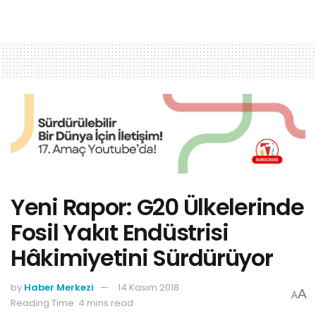
Yeni Rapor: G20 Ülkelerinde
Fosil Yakıt Endüstrisi
Hâkimiyetini Sürdürüyor
by
Haber Merkezi
14 Kasım 2018
A
A
Reading Time: 4 mins read