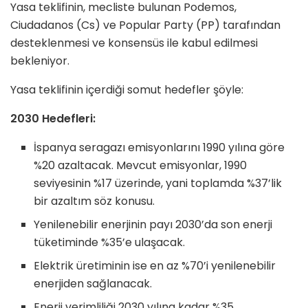
Yasa teklifinin, mecliste bulunan Podemos,
Ciudadanos (Cs) ve Popular Party (PP) tarafından
desteklenmesi ve konsensüs ile kabul edilmesi
bekleniyor.
Yasa teklifinin içerdiği somut hedefler şöyle:
2030 Hedefleri:
İspanya seragazı emisyonlarını 1990 yılına göre
%20 azaltacak. Mevcut emisyonlar, 1990
seviyesinin %17 üzerinde, yani toplamda %37’lik
bir azaltım söz konusu.
Yenilenebilir enerjinin payı 2030’da son enerji
tüketiminde %35’e ulaşacak.
Elektrik üretiminin ise en az %70’i yenilenebilir
enerjiden sağlanacak.
Enerji verimliliği 2030 yılına kadar %35