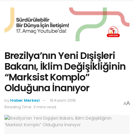
Brezilya’nın Yeni Dışişleri
Bakanı, İklim Değişikliğinin
“Marksist Komplo”
Olduğuna İnanıyor
by
Haber Merkezi
16 Kasım 2018
A
A
Reading Time: 3 mins read