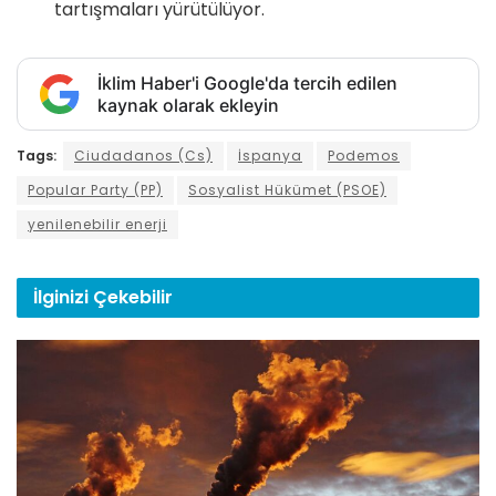
tartışmaları yürütülüyor.
İklim Haber'i Google'da tercih edilen
kaynak olarak ekleyin
Tags:
Ciudadanos (Cs)
İspanya
Podemos
Popular Party (PP)
Sosyalist Hükümet (PSOE)
yenilenebilir enerji
İlginizi
Çekebilir