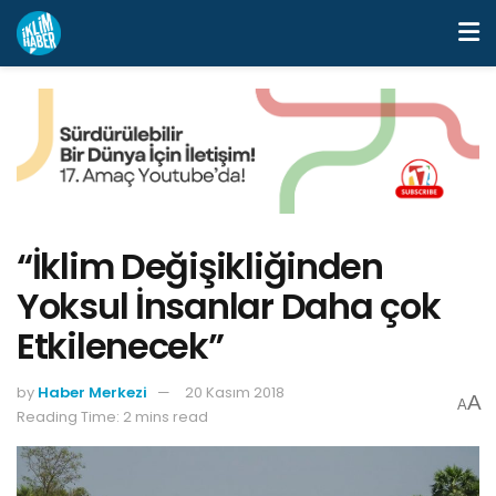
“İklim Değişikliğinden
Yoksul İnsanlar Daha çok
Etkilenecek”
by
Haber Merkezi
20 Kasım 2018
A
A
Reading Time: 2 mins read