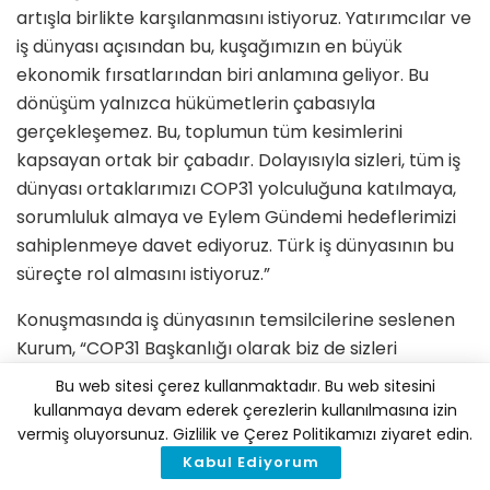
artışla birlikte karşılanmasını istiyoruz. Yatırımcılar ve
iş dünyası açısından bu, kuşağımızın en büyük
ekonomik fırsatlarından biri anlamına geliyor. Bu
dönüşüm yalnızca hükümetlerin çabasıyla
gerçekleşemez. Bu, toplumun tüm kesimlerini
kapsayan ortak bir çabadır. Dolayısıyla sizleri, tüm iş
dünyası ortaklarımızı COP31 yolculuğuna katılmaya,
sorumluluk almaya ve Eylem Gündemi hedeflerimizi
sahiplenmeye davet ediyoruz. Türk iş dünyasının bu
süreçte rol almasını istiyoruz.”
Konuşmasında iş dünyasının temsilcilerine seslenen
Kurum, “COP31 Başkanlığı olarak biz de sizleri
dinlemeye, sizlerle birlikte hareket etmeye ve
Bu web sitesi çerez kullanmaktadır. Bu web sitesini
hepinizle yakın iş birliği içinde çalışmaya hazırız. Bize 7
kullanmaya devam ederek çerezlerin kullanılmasına izin
gün 24 saat ulaşabilirsiniz. Taleplerinizi, ‘bu konuda
vermiş oluyorsunuz. Gizlilik ve Çerez Politikamızı ziyaret edin.
birlikte ne yapabiliriz?’ görüşüp, istişare edip, karar
Kabul Ediyorum