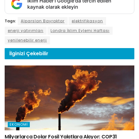
İklim Haber'i Google'da tercih edilen
kaynak olarak ekleyin
Tags:
Alparslan Bayraktar
elektrifikasyon
enerji yatırımları
Londra İklim Eylemi Haftası
yenilenebilir enerji
İlginizi
Çekebilir
EKONOMI
Milyarlarca Dolar Fosil Yakıtlara Akıyor: COP31