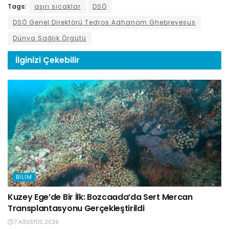
Tags:
aşırı sıcaklar
DSÖ
DSÖ Genel Direktörü Tedros Adhanom Ghebreyesus
Dünya Sağlık Örgütü
İlginizi
Çekebilir
BILIM
Kuzey Ege’de Bir İlk: Bozcaada’da Sert Mercan
Transplantasyonu Gerçekleştirildi
7 AĞUSTOS 2026