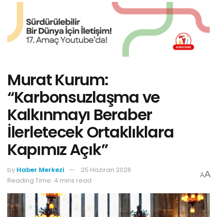
Murat Kurum:
“Karbonsuzlaşma ve
Kalkınmayı Beraber
İlerletecek Ortaklıklara
Kapımız Açık”
by
Haber Merkezi
25 Haziran 2026
A
A
Reading Time: 4 mins read