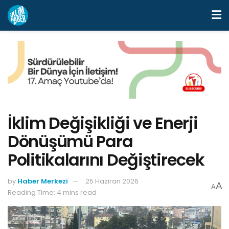
İklim Değişikliği ve Enerji
Dönüşümü Para
Politikalarını Değiştirecek
by
Haber Merkezi
25 Haziran 2026
A
A
Reading Time: 4 mins read