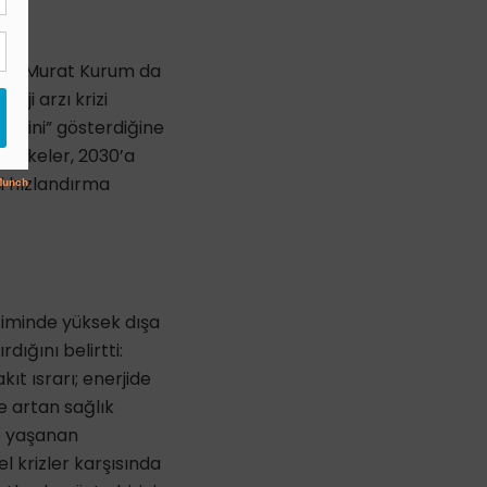
kanı Murat Kurum da
rji arzı krizi
ediğini” gösterdiğine
e ülkeler, 2030’a
şi hızlandırma
timinde yüksek dışa
dığını belirtti:
kıt ısrarı; enerjide
le artan sağlık
e yaşanan
el krizler karşısında