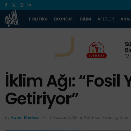
POLITIKA
EKONOMI
BILIM
AFETLER
ANAL
İklim Ağı: “Fosil 
Getiriyor”
by
Haber Merkezi
3 Haziran 2026
in
Politika
Reading Time: 