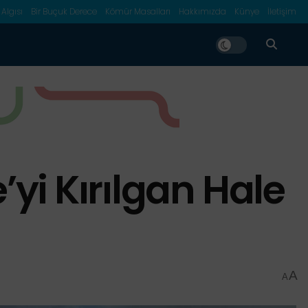
 Algısı
Bir Buçuk Derece
Kömür Masalları
Hakkımızda
Künye
İletişim
e’yi Kırılgan Hale
A
A