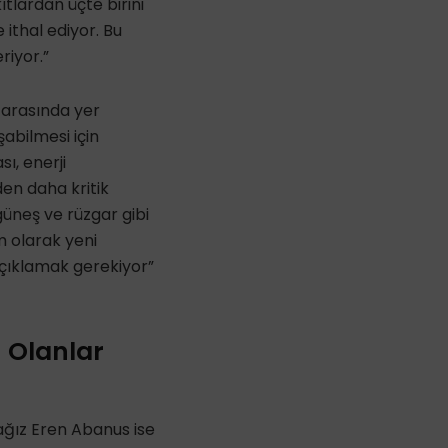
ıtlardan üçte birini
 ithal ediyor. Bu
riyor.”
 arasında yer
şabilmesi için
ı, enerji
en daha kritik
güneş ve rüzgar gibi
ım olarak yeni
açıklamak gerekiyor”
u Olanlar
ağız Eren Abanus ise