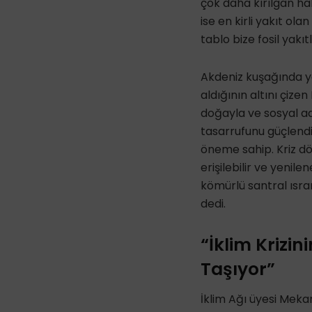
çok daha kırılgan hal
ise en kirli yakıt ol
tablo bize fosil yakı
Akdeniz kuşağında ye
aldığının altını çize
doğayla ve sosyal ada
tasarrufunu güçlendi
öneme sahip. Kriz dön
erişilebilir ve yenile
kömürlü santral ısra
dedi.
“İklim Krizi
Taşıyor”
İklim Ağı üyesi Mek