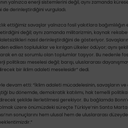
ının yalnızca enerji sistemlerini değil, aynı zamanda küresel 
 de derinleştirdiğini vurguladı.
ık ettiğimiz savaşlar yalnızca fosil yakıtlara bağımlılığın e
etirdiğini değil; aynı zamanda militarizmin, kaynak rekabet
adaletsizlikleri nasıl derinleştirdiğini de gösteriyor. Savaşlar
nden edilen topluluklar ve kırılgan ülkeler ödüyor; aynı şekil
larak en az sorumlu olan toplumlar taşıyor. Bu nedenle fosi
erji politikası meselesi değil; barışı, uluslararası dayanışma
ndirecek bir iklim adaleti meselesidir” dedi.
le devam etti: “İklim adaleti mücadelesinin, savaşların ve
leştiği bu dönemde, demokratik katılımı, hak temelli politika
recek şekilde ilerletilmesi gerekiyor. Bu bağlamda Bonn’d
olmak üzere önümüzdeki süreçte Türkiye’nin Santa Marta 
ı’nın sonuçlarını hem ulusal hem de uluslararası düzeyd
beklentimizdir.”