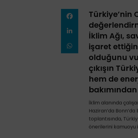
Türkiye’nin C
değerlendirm
İklim Ağı,
sav
işaret ettiği
olduğunu vurg
çıkışın Türk
hem de enerji
bakımından h
İklim alanında çalış
Haziran’da Bonn’da b
toplantısında, Türkiy
önerilerini kamuoyu i