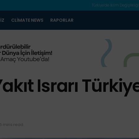
Türkiye’de İklim Değişlikliği
IZ
CLIMATE NEWS
RAPORLAR
Yakıt Israrı Türkiy
6 mins read