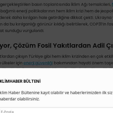
erçekleştirilen basın toplantısında İklim Ağı temsilcileri,
bağımlı enerji politikalarının hem iklim krizi hem de jeopoli
iderek daha kırılgan hale getirdiğine dikkat çekti. Ukrayna
da bu kırılganlığı görünür kıldığı belirtilerek, COP31’in fos
fırsat sunduğu vurgulandı.
ıyor, Çözüm Fosil Yakıtlardan Adil Ç
kıtlardan çıkışın Türkiye gibi hem iklim krizinden en çok e
 ülkeler için
enerji güvenliği
bakımından hayati önem taşıdığ
osil yakıt kullanımına ilişkin küresel eğilimlerin sürmesi hal
dönüşüm yaşanacağını ortaya koyuyor. Buna göre, ülke top
cak-kurak iklim kuşağının 2040’larda %70’e, 2070’lerde ise
ayıflaması ve bazı bölgelerde çölleşme riskinin artması bek
ler, iklim zirvesine liderlik edecek Türkiye’nin fosil yakıtla
k küresel çabalara örnek olmak için atacağı ilk ve en ön