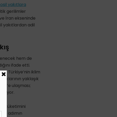
fosil yakıtlara
tik gerilimler
 ve İran ekseninde
il yakıtlardan adil
ıkış
tkilenecek hem de
ını ifade etti.
inde Türkiye’nin iklim
raklarının yaklaşık
 %80’e ulaşması;
leniyor.
rın tüketimini
emli adımın