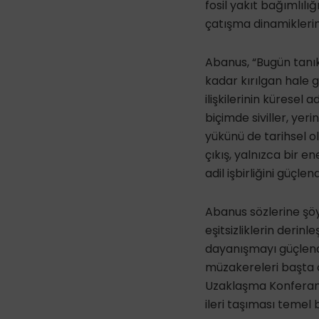
fosil yakıt bağımlılığ
çatışma dinamiklerini
Abanus, “Bugün tanıkl
kadar kırılgan hale g
ilişkilerinin küresel 
biçimde siviller, yeri
yükünü de tarihsel o
çıkış, yalnızca bir en
adil işbirliğini güçle
Abanus sözlerine şöy
eşitsizliklerin derin
dayanışmayı güçlendi
müzakereleri başta 
Uzaklaşma Konferans
ileri taşıması temel 