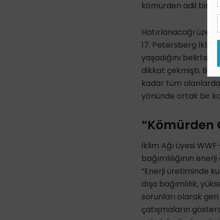
kömürden adil bir çı
Hatırlanacağı üzere 
17. Petersberg İklim D
yaşadığını belirterek
dikkat çekmişti. Ben
kadar tüm alanlarda 
yönünde ortak bir ka
“Kömürden Ç
İklim Ağı üyesi WWF-
bağımlılığının enerji
“Enerji üretiminde kul
dışa bağımlılık, yüks
sorunları olarak ge
çatışmaların gösterdiğ