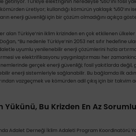
e getiriyor. Türkiye elektriğinin neredeyse %60’ını fosil yak
an kömürden üretiyor; kullandığı kömürün yaklaşık %60’ını ise
tların enerji güvenliği için bir çözüm olmadığını açıkça göste
r alan Türkiye’nin iklim krizinden en çok etkilenen ülkeler
n Doğan, “Bu nedenle Türkiye’nin 2053 net sıfır hedefine ula
letle uyumlu yenilenebilir enerji çözümlerini hızla artırmas
rmesi ve elektrifikasyonu yaygınlaştırması her zamankind
emlerinde gerçek enerji güvenliği; fosil yakıtlarda değil, 
nebilir enerji sistemleriyle sağlanabilir. Bu bağlamda ilk ad
rından vazgeçmek ve kömürden adil çıkış için bir takvim 
nin Yükünü, Bu Krizden En Az Soruml
anda Adalet Derneği İklim Adaleti Program Koordinatörü Y