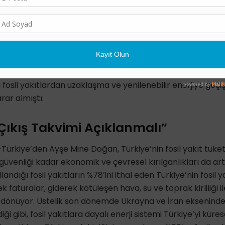
kış takvimi açıklamak olduğunu vurguladı:
Çevre, Şehircilik ve İklim Değişikliği Bakanı ve COP31 Baş
iyaloğu’nun açılış toplantısında son dört yılda ikinci kez ene
 bu sürecin, “fosil yakıtların enerji güvenliğini garanti etm
zer şekilde, 2023 yılında Dubai’de gerçekleştirilen COP28’d
fosil yakıtlardan uzaklaşma ve yenilenebilir enerjiye geçi
rar almıştı.
ıkış Takvimi Açıklanmalı”
Türkiye’den Ayşe Mine Doğan, Türkiye’nin fosil yakıt tüke
 güvenliği kadar ekonomik ve çevresel kırılganlıkları da artır
landığı fosil yakıtların %78’ini ithal eden Türkiye’nin fosil ya
ek faturalar, giderek kötüleşen hava, su ve toprak kirliliği i
ri dönüyor. Üstelik son dönemde Ukrayna ve İran eksenind
i gibi, fosil yakıtlara dayalı enerji sistemi Türkiye’yi küres