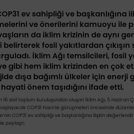
OP31 ev sahipliği ve başkanlığına il
elerini ve önerilerini kamuoyu ile 
aşların da iklim krizinin de aynı ge
ni belirterek fosil yakıtlardan çıkışın 
uladı. İklim Ağı temsilcileri, fosil 
iye gibi hem iklim krizinden en çok e
de dışa bağımlı ülkeler için enerji 
ayati önem taşıdığını ifade etti.
an 16 sivil toplum kuruluşundan oluşan İklim Ağı, 5 Haziran
aşlayacak COP31 hazırlık görüşmeleri öncesinde düzenledi
e’nin COP31 ev sahipliği ve başkanlığına ilişkin değerlendi
le paylaştı.