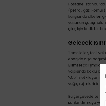
Postane İstanbul’da g
(petrol, gaz, kömür) 
karşısında ülkeleri g
yaşanan çatışmaların 
çıkış için kritik bir 
Gelecek Isın
Temsilciler, fosil ya
enerjide dışa bağımlı
Bilimsel çalışmalar, f
yapısında köklü bir 
%55’ini etkileyen sı
yağış rejimlerinin z
Bu çerçevede temsilci
sonlandırmaya yöneli