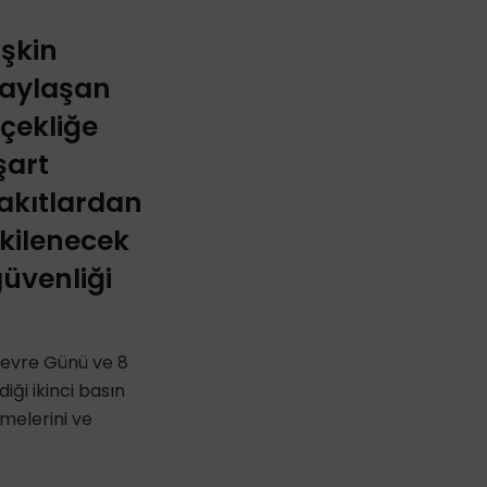
işkin
paylaşan
rçekliğe
şart
yakıtlardan
tkilenecek
güvenliği
 Çevre Günü ve 8
ği ikinci basın
rmelerini ve