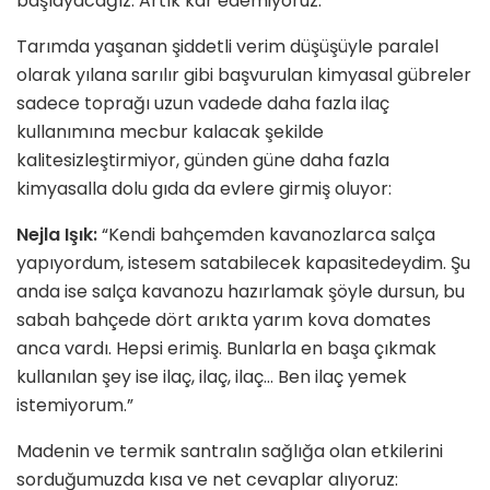
başlayacağız. Artık kâr edemiyoruz.”
Tarımda yaşanan şiddetli verim düşüşüyle paralel
olarak yılana sarılır gibi başvurulan kimyasal gübreler
sadece toprağı uzun vadede daha fazla ilaç
kullanımına mecbur kalacak şekilde
kalitesizleştirmiyor, günden güne daha fazla
kimyasalla dolu gıda da evlere girmiş oluyor:
Nejla Işık:
“Kendi bahçemden kavanozlarca salça
yapıyordum, istesem satabilecek kapasitedeydim. Şu
anda ise salça kavanozu hazırlamak şöyle dursun, bu
sabah bahçede dört arıkta yarım kova domates
anca vardı. Hepsi erimiş. Bunlarla en başa çıkmak
kullanılan şey ise ilaç, ilaç, ilaç… Ben ilaç yemek
istemiyorum.”
Madenin ve termik santralın sağlığa olan etkilerini
sorduğumuzda kısa ve net cevaplar alıyoruz: