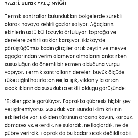
YAZI: İ. Burak YALÇINYİĞİT
Termik santrallar bulundukları bölgelerde sürekli
olarak havaya zehirli gazlar salıyor. Ağaçların,
ekinlerin üstü kül tozuyla örtülüyor, toprağa ve
derelere zehirli atıklar karışıyor. İkizköy’de
görüştüğümüz kadın çiftçiler artık zeytin ve meyve
ağaçlarından verim alamıyor olmalarını anlatırken
susuzluğun da önemli bir etmen olduğuna vurgu
yapıyor. Termik santralların dereleri büyük ölçüde
tükettiğini hatırlatan
Nejla Işık,
yıldan yıla artan
sıcaklıkların da susuzlukta etkilli olduğu görüşünde:
“Etkiler gözle görülüyor. Toprakta gübresiz hiçbir şey
yetiştiremiyoruz. Susuzluk var. Bunda iklim krizinin
etkileri de var. Eskiden tütünün arasına kavun, karpuz,
domates vs. ekerdik. Ne sulardık, ne ilaçlardık, ne de
gübre verirdik. Toprak da bu kadar sıcak değildi tabii.