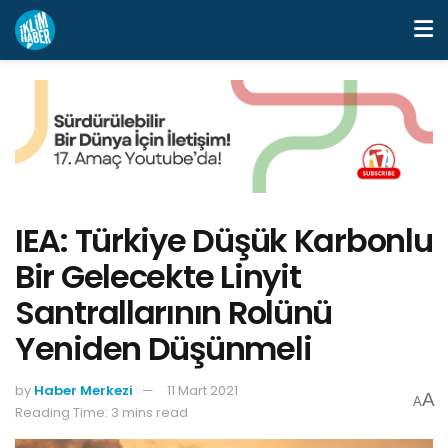
IEA: Türkiye Düşük Karbonlu
Bir Gelecekte Linyit
Santrallarının Rolünü
Yeniden Düşünmeli
by
Haber Merkezi
11 Mart 2021
A
A
Reading Time: 3 mins read