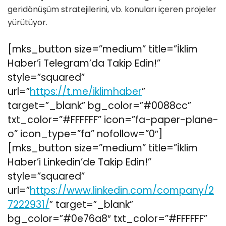
geridönüşüm stratejilerini, vb. konuları içeren projeler
yürütüyor.
[mks_button size=”medium” title=”İklim
Haber’i Telegram’da Takip Edin!”
style=”squared”
url=”
https://t.me/iklimhaber
”
target=”_blank” bg_color=”#0088cc”
txt_color=”#FFFFFF” icon=”fa-paper-plane-
o” icon_type=”fa” nofollow=”0″]
[mks_button size=”medium” title=”İklim
Haber’i Linkedin’de Takip Edin!”
style=”squared”
url=”
https://www.linkedin.com/company/2
7222931/
” target=”_blank”
bg_color=”#0e76a8″ txt_color=”#FFFFFF”