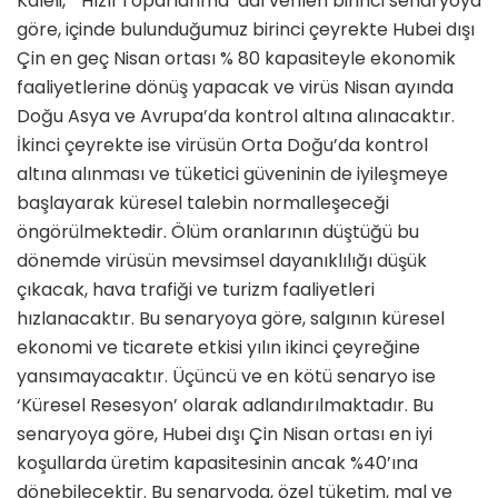
Kaleli, “‘Hızlı Toparlanma’ adı verilen birinci senaryoya
göre, içinde bulunduğumuz birinci çeyrekte Hubei dışı
Çin en geç Nisan ortası % 80 kapasiteyle ekonomik
faaliyetlerine dönüş yapacak ve virüs Nisan ayında
Doğu Asya ve Avrupa’da kontrol altına alınacaktır.
İkinci çeyrekte ise virüsün Orta Doğu’da kontrol
altına alınması ve tüketici güveninin de iyileşmeye
başlayarak küresel talebin normalleşeceği
öngörülmektedir. Ölüm oranlarının düştüğü bu
dönemde virüsün mevsimsel dayanıklılığı düşük
çıkacak, hava trafiği ve turizm faaliyetleri
hızlanacaktır. Bu senaryoya göre, salgının küresel
ekonomi ve ticarete etkisi yılın ikinci çeyreğine
yansımayacaktır. Üçüncü ve en kötü senaryo ise
‘Küresel Resesyon’ olarak adlandırılmaktadır. Bu
senaryoya göre, Hubei dışı Çin Nisan ortası en iyi
koşullarda üretim kapasitesinin ancak %40’ına
dönebilecektir. Bu senaryoda, özel tüketim, mal ve