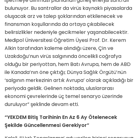
işletmeye alınması planlanan güneş enerjisi santralı
bulunuyor. Bu santrallar da virüs kaynaklı piyasalarda
oluşacak arz ve talep şoklarından etkilenecek ve
finansman koşullarında da ortaya çıkabilecek
belirsizlikler nedeniyle gecikmeler yaşanabilecektir.
Medipol Üniversitesi Öğretim Üyesi Prof. Dr. Kerem
Alkin tarafından kaleme alındığı üzere, Çin ve
Uzakdoğu’nun virüs salgınında öncelikli coğrafya
olduğu bir periyottan, hem Batı Avrupa, hem de ABD
ile Kanada’nın öne çıktığı; Dünya Sağlık Örgütü’nün
‘salgının merkezinin artık Avrupa’ olarak açıkladığı bir
periyoda geldik. Gelinen noktada, uluslararası
ekonomi çevrelerinde üç temel senaryo üzerinde
duruluyor” şeklinde devam etti.
“YEKDEM
B
itiş
T
arihinin
E
n
A
z 6
A
y
Ö
telenecek
Ş
ekilde
G
üncellenmesi
G
erek
iyor
”