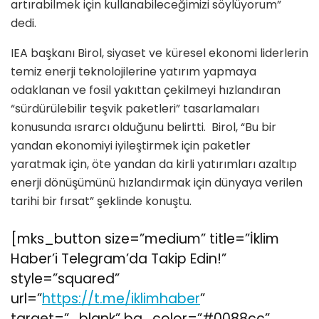
artırabilmek için kullanabileceğimizi söylüyorum”
dedi.
IEA başkanı Birol, siyaset ve küresel ekonomi liderlerin
temiz enerji teknolojilerine yatırım yapmaya
odaklanan ve fosil yakıttan çekilmeyi hızlandıran
“sürdürülebilir teşvik paketleri” tasarlamaları
konusunda ısrarcı olduğunu belirtti. Birol, “Bu bir
yandan ekonomiyi iyileştirmek için paketler
yaratmak için, öte yandan da kirli yatırımları azaltıp
enerji dönüşümünü hızlandırmak için dünyaya verilen
tarihi bir fırsat” şeklinde konuştu.
[mks_button size=”medium” title=”İklim
Haber’i Telegram’da Takip Edin!”
style=”squared”
url=”
https://t.me/iklimhaber
”
target=”_blank” bg_color=”#0088cc”