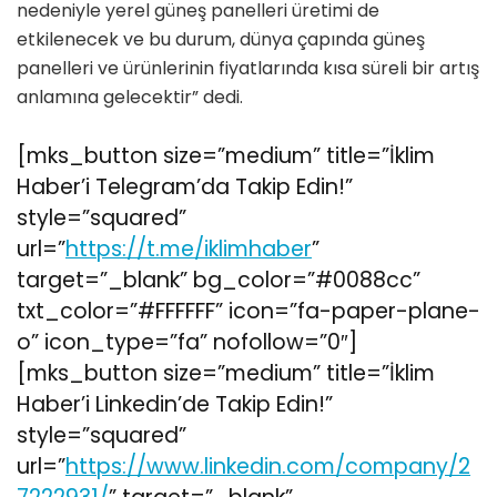
nedeniyle yerel güneş panelleri üretimi de
etkilenecek ve bu durum, dünya çapında güneş
panelleri ve ürünlerinin fiyatlarında kısa süreli bir artış
anlamına gelecektir” dedi.
[mks_button size=”medium” title=”İklim
Haber’i Telegram’da Takip Edin!”
style=”squared”
url=”
https://t.me/iklimhaber
”
target=”_blank” bg_color=”#0088cc”
txt_color=”#FFFFFF” icon=”fa-paper-plane-
o” icon_type=”fa” nofollow=”0″]
[mks_button size=”medium” title=”İklim
Haber’i Linkedin’de Takip Edin!”
style=”squared”
url=”
https://www.linkedin.com/company/2