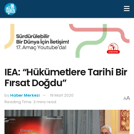
IEA: “Hükümetlere Tarihi Bir
Fırsat Doğdu”
by
Haber Merkezi
19 Mart 2020
A
A
Reading Time: 3 mins read