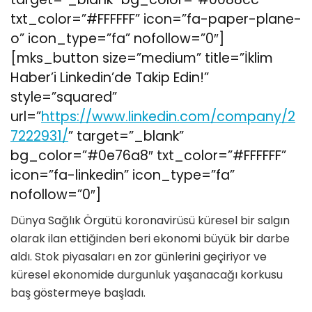
txt_color=”#FFFFFF” icon=”fa-paper-plane-
o” icon_type=”fa” nofollow=”0″]
[mks_button size=”medium” title=”İklim
Haber’i Linkedin’de Takip Edin!”
style=”squared”
url=”
https://www.linkedin.com/company/2
7222931/
” target=”_blank”
bg_color=”#0e76a8″ txt_color=”#FFFFFF”
icon=”fa-linkedin” icon_type=”fa”
nofollow=”0″]
Dünya Sağlık Örgütü koronavirüsü küresel bir salgın
olarak ilan ettiğinden beri ekonomi büyük bir darbe
aldı. Stok piyasaları en zor günlerini geçiriyor ve
küresel ekonomide durgunluk yaşanacağı korkusu
baş göstermeye başladı.