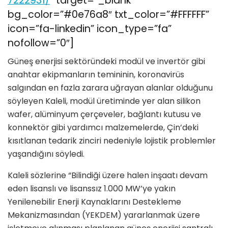
7222931/
” target=”_blank”
bg_color=”#0e76a8″ txt_color=”#FFFFFF”
icon=”fa-linkedin” icon_type=”fa”
nofollow=”0″]
Güneş enerjisi sektöründeki modül ve invertör gibi
anahtar ekipmanların temininin, koronavirüs
salgından en fazla zarara uğrayan alanlar olduğunu
söyleyen Kaleli, modül üretiminde yer alan silikon
wafer, alüminyum çerçeveler, bağlantı kutusu ve
konnektör gibi yardımcı malzemelerde, Çin’deki
kısıtlanan tedarik zinciri nedeniyle lojistik problemler
yaşandığını söyledi.
Kaleli sözlerine “Bilindiği üzere halen inşaatı devam
eden lisanslı ve lisanssız 1.000 MW’ye yakın
Yenilenebilir Enerji Kaynaklarını Destekleme
Mekanizmasından (YEKDEM) yararlanmak üzere