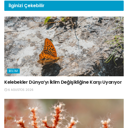
İlginizi
Çekebilir
BILIM
Kelebekler Dünya’yı İklim Değişikliğine Karşı Uyarıyor
6 AĞUSTOS 2026