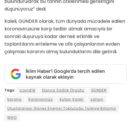
bulundurularak bu tarihin ötelenmesi gerektiğini
düşünüyoruz” dedi.
Kaleli, GÜNDER olarak, tüm dünyada mücadele edilen
koronavirüsüne karşı tedbir almak amacıyla bir
sonraki duyuruya kadar dernek etkinlik ve
toplantılarını erteleme ve ofis çalışanlarının evden
çalışması kararını almış bulunduklarını dile getirdi.
İklim Haber'i Google'da tercih edilen
kaynak olarak ekleyin
Tags:
covid19
Dünya Sağlık Örgütü
GÜNDER
korona
Koronavirüs
Kutay Kaleli
salgın
Uluslararası Güneş Enerjisi Topluluğu Türkiye Bölümü
WHO